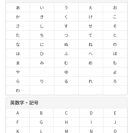
あ
い
う
え
お
か
き
く
け
こ
さ
し
す
せ
そ
た
ち
つ
て
と
な
に
ぬ
ね
の
は
ひ
ふ
へ
ほ
ま
み
む
め
も
や
ゆ
よ
ら
り
る
れ
ろ
わ
英数字・記号
A
B
C
D
E
F
G
H
I
J
K
L
M
N
O