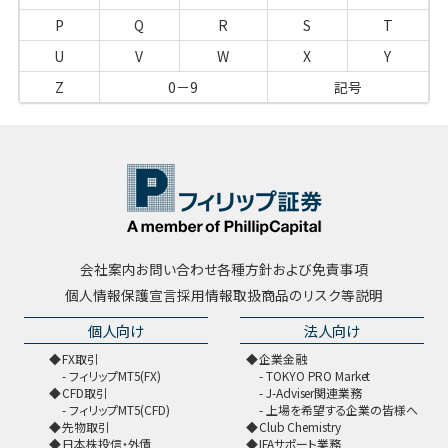
P
Q
R
S
T
U
V
W
X
Y
Z
0－9
記号
会社案内
お問い合わせ
各種方針および免責事項
個人情報保護宣言
採用情報
取扱商品のリスク等説明
個人向け
法人向け
FX取引
企業金融
フィリップMT5(FX)
TOKYO PRO Market
CFD取引
J-Adviser関連業務
フィリップMT5(CFD)
上場を希望する企業の皆様へ
先物取引
Club Chemistry
日本株投信・外債
IFAサポート業務