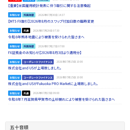
【重要】米国雇用統計発表に伴う取引に関する注意喚起
お知らせ
外国為替
2026年07月30日 14:37
【MT5 FX取引】2026年8月のスワップ付加日数の臨時変更
お知らせ
共通
2026年07月29日 07:30
令和８年熊本地震により被害を受けられた皆さまへ
お知らせ
外国為替
2026年07月27日 07:00
FX証拠金のお知らせ【2026年8月3日より適用分】
お知らせ
コーポレートファイナンス
2026年07月15日 10:00
株式会社and USが上場致しました。
お知らせ
コーポレートファイナンス
2026年07月15日 10:00
株式会社and USがFukuoka PRO Marketに上場致しました。
お知らせ
共通
2026年07月15日 09:00
令和８年７月滋賀県甲賀市の土砂崩れにより被害を受けられた皆さまへ
五十音順