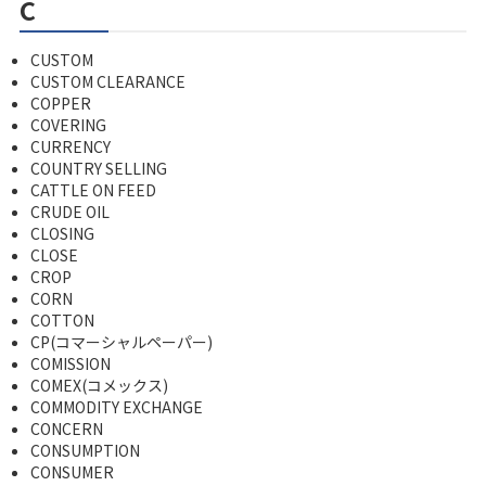
c
CUSTOM
CUSTOM CLEARANCE
COPPER
COVERING
CURRENCY
COUNTRY SELLING
CATTLE ON FEED
CRUDE OIL
CLOSING
CLOSE
CROP
CORN
COTTON
CP(コマーシャルペーパー)
COMISSION
COMEX(コメックス)
COMMODITY EXCHANGE
CONCERN
CONSUMPTION
CONSUMER