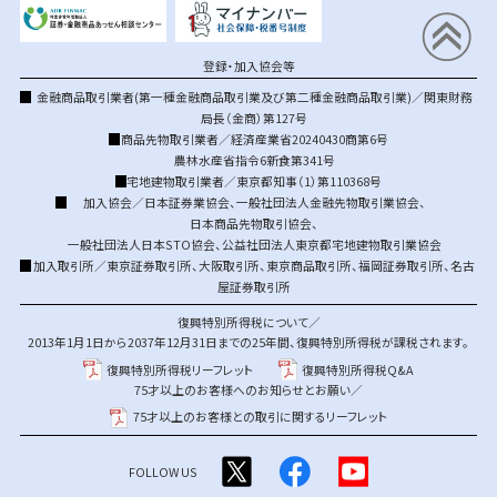
登録・加入協会等
金融商品取引業者(第一種金融商品取引業及び第二種金融商品取引業)／関東財務
局長（金商）第127号
商品先物取引業者／経済産業省20240430商第6号
農林水産省指令6新食第341号
宅地建物取引業者／東京都知事（1）第110368号
加入協会／
日本証券業協会
、
一般社団法人金融先物取引業協会
、
日本商品先物取引協会
、
一般社団法人日本STO協会
、
公益社団法人東京都宅地建物取引業協会
加入取引所／
東京証券取引所
、
大阪取引所
、
東京商品取引所
、
福岡証券取引所
、
名古
屋証券取引所
復興特別所得税について／
2013年1月1日から2037年12月31日までの25年間、復興特別所得税が課税されます。
復興特別所得税リーフレット
復興特別所得税Q&A
75才以上のお客様へのお知らせとお願い／
75才以上のお客様との取引に関するリーフレット
FOLLOW US