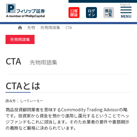
English
口座
ログ
商品
開設
イン
一覧
MENU
先物
先物用語集
CTA
先物用語集
CTA
先物用語集
CTAとは
読み方： しーてぃーえー
商品投資顧問業者を意味するCommodity Trading Advisorの略
です。投資家から資金を預かり運用し還元するということでヘッ
ジファンドもこれに該当します。そのため業者の要件や書類開示
の義務など厳格に決められています。