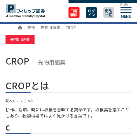
English
口座
ログ
商品
開設
イン
一覧
MENU
先物
先物用語集
CROP
先物用語集
CROP
先物用語集
CROPとは
読み方： くろっぷ
耕作、栽培、時には収穫を意味する英語です。収穫高を指すこと
もあり、穀物相場ではよく見かける言葉です。
c