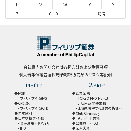
U
V
W
X
Y
Z
0－9
記号
会社案内
お問い合わせ
各種方針および免責事項
個人情報保護宣言
採用情報
取扱商品のリスク等説明
個人向け
法人向け
FX取引
企業金融
フィリップMT5(FX)
TOKYO PRO Market
CFD取引
J-Adviser関連業務
フィリップMT5(CFD)
上場を希望する企業の皆様へ
先物取引
Club Chemistry
日本株投信・外債
IFAサポート業務
資産運用アドバイザー
公開買付・TOB
IPO
法人営業