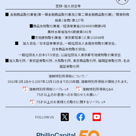
登録・加入協会等
金融商品取引業者(第一種金融商品取引業及び第二種金融商品取引業)／関東財務
局長（金商）第127号
商品先物取引業者／経済産業省20240430商第6号
農林水産省指令6新食第341号
宅地建物取引業者／東京都知事（1）第110368号
加入協会／
日本証券業協会
、
一般社団法人金融先物取引業協会
、
日本商品先物取引協会
、
一般社団法人日本STO協会
、
公益社団法人東京都宅地建物取引業協会
加入取引所／
東京証券取引所
、
大阪取引所
、
東京商品取引所
、
福岡証券取引所
、
名古
屋証券取引所
復興特別所得税について／
2013年1月1日から2037年12月31日までの25年間、復興特別所得税が課税されます。
復興特別所得税リーフレット
復興特別所得税Q&A
75才以上のお客様へのお知らせとお願い／
75才以上のお客様との取引に関するリーフレット
FOLLOW US