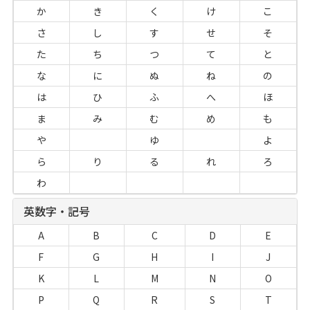
か
き
く
け
こ
さ
し
す
せ
そ
た
ち
つ
て
と
な
に
ぬ
ね
の
は
ひ
ふ
へ
ほ
ま
み
む
め
も
や
ゆ
よ
ら
り
る
れ
ろ
わ
英数字・記号
A
B
C
D
E
F
G
H
I
J
K
L
M
N
O
P
Q
R
S
T