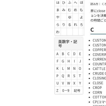
は
ひ
ふ
へ
ほ
読み方： く
ま
み
む
め
も
単にclo
ョンを決
や
ゆ
よ
の時間ご
ら
り
る
れ
ろ
c
わ
CUSTO
英数字・記
CUSTOM
号
COPPER
A
B
C
D
E
COVERI
CURREN
F
G
H
I
J
COUNTR
K
L
M
N
O
CATTLE
CRUDE 
P
Q
R
S
T
CLOSIN
CLOSE
U
V
W
X
Y
CROP
Z
0－9
記号
CORN
COTTO
CP(コ