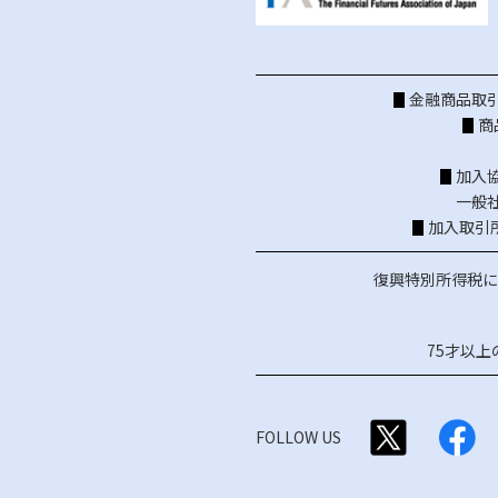
金融商品取引
商
加入
一般
加入取引
復興特別所得税に
75才以
FOLLOW US