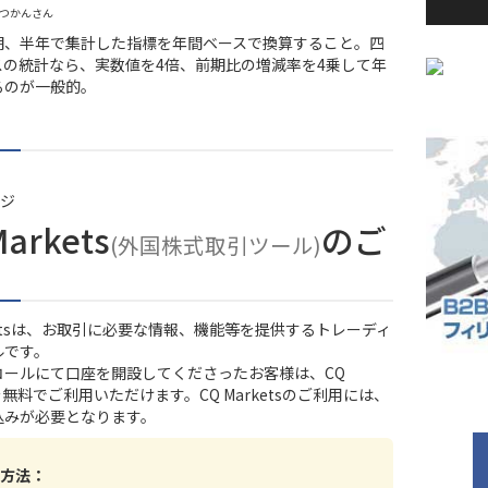
りつかんさん
期、半年で集計した指標を年間ベースで換算すること。四
スの統計なら、実数値を4倍、前期比の増減率を4乗して年
るのが一般的。
ジ
Markets
のご
(外国株式取引ツール)
rketsは、お取引に必要な情報、機能等を提供するトレーディ
ルです。
コール
にて口座を開設してくださったお客様は、CQ
tsを無料でご利用いただけます。CQ Marketsのご利用には、
込みが必要となります。
方法：