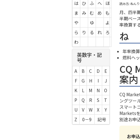
は
ひ
ふ
へ
ほ
読み方: ねん
月、四半
ま
み
む
め
も
半期ベー
や
ゆ
よ
率換算す
ね
ら
り
る
れ
ろ
わ
年率換算
英数字・記
燃料ヘッ
号
CQ 
A
B
C
D
E
案内
F
G
H
I
J
K
L
M
N
O
CQ Ma
P
Q
R
S
T
ングツー
スマート
U
V
W
X
Y
Marke
別途お申
Z
0－9
記号
お申込