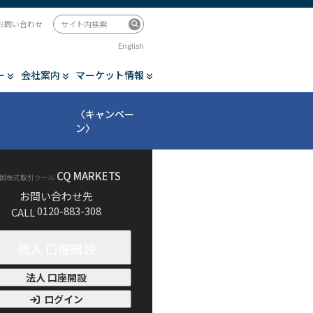
お問い合わせ
English
ー
会社案内
マーケット情報
〈キャンペー
ン〉
CQ MARKETS
国株式取引ツール
お問い合わせ先
0120-883-308
CALL
個人 口座開設
法人 口座開設
ログイン