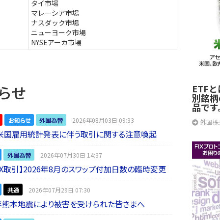
タイ市場
マレーシア市場
ナスダック市場
ニューヨーク市場
NYSEアーカ市場
らせ
ETF
別銘柄
品です
お知らせ
外国為替
2026年08月03日 09:33
外国株
】米国雇用統計発表に伴う取引に関する注意喚起
外国為替
2026年07月30日 14:37
 FX取引】2026年8月のスワップ付加日数の臨時変更
共通
2026年07月29日 07:30
年熊本地震により被害を受けられた皆さまへ