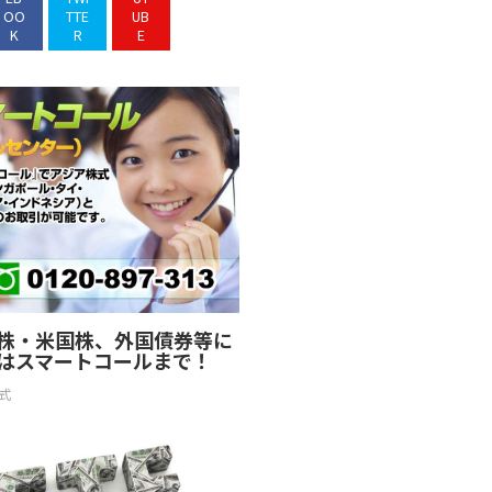
OO
TTE
UB
K
R
E
株・米国株、外国債券等に
はスマートコールまで！
式