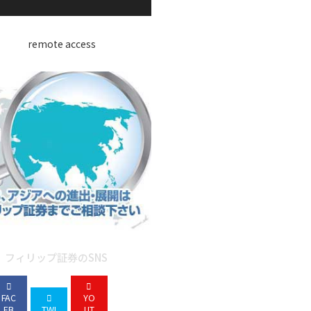
フィリップ証券のSNS
FAC
YO
EB
TWI
UT