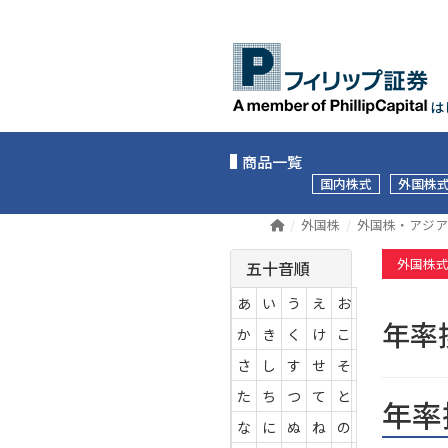
は
商品一覧
国内株式
外国株
外国株
外国株・アジア
外国株
五十音順
あ
い
う
え
お
年
か
き
く
け
こ
さ
し
す
せ
そ
た
ち
つ
て
と
年率
な
に
ぬ
ね
の