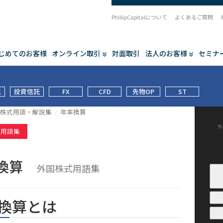
PhillipCapitalについて
よくあるご質問
じめてのお客様
オンライン取引
対面取引
法人のお客様
セミナ
式
投資信託
FX
CFD
先物OP
ST
株式用語・解説集
年率換算
外
式用語集
率換算
外国株式用語集
換算とは