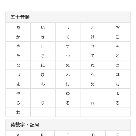
五十音順
あ
い
う
え
お
か
き
く
け
こ
さ
し
す
せ
そ
た
ち
つ
て
と
な
に
ぬ
ね
の
は
ひ
ふ
へ
ほ
ま
み
む
め
も
や
ゆ
よ
ら
り
る
れ
ろ
わ
英数字・記号
A
B
C
D
E