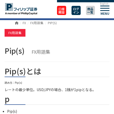
English
口座
ログ
商品
開設
イン
一覧
MENU
FX
FX用語集
PIP(S)
FX用語集
Pip(s)
FX用語集
Pip(s)とは
読み方：Pip(s)
レートの最少単位。USD/JPYの場合、1銭が1pipとなる。
p
Pip(s)