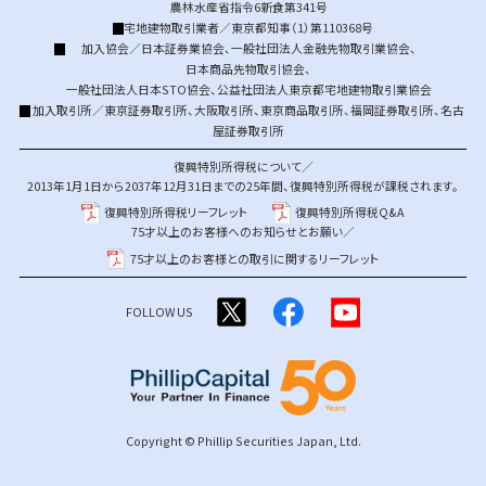
農林水産省指令6新食第341号
宅地建物取引業者／東京都知事（1）第110368号
加入協会／
日本証券業協会
、
一般社団法人金融先物取引業協会
、
日本商品先物取引協会
、
一般社団法人日本STO協会
、
公益社団法人東京都宅地建物取引業協会
加入取引所／
東京証券取引所
、
大阪取引所
、
東京商品取引所
、
福岡証券取引所
、
名古
屋証券取引所
復興特別所得税について／
2013年1月1日から2037年12月31日までの25年間、復興特別所得税が課税されます。
復興特別所得税リーフレット
復興特別所得税Q&A
75才以上のお客様へのお知らせとお願い／
75才以上のお客様との取引に関するリーフレット
FOLLOW US
Copyright © Phillip Securities Japan, Ltd.