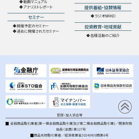
動画マニュアル
提供番組・協賛情報
アナリストレポート
ラジオNIKKEI
セミナー
開催予定のセミナー
投資教育・地域貢献
過去に開催されたセミナー
各種活動のご紹介
登録・加入協会等
金融商品取引業者(第一種金融商品取引業及び第二種金融商品取引業)／関東財務
局長（金商）第127号
商品先物取引業者／経済産業省20240430商第6号