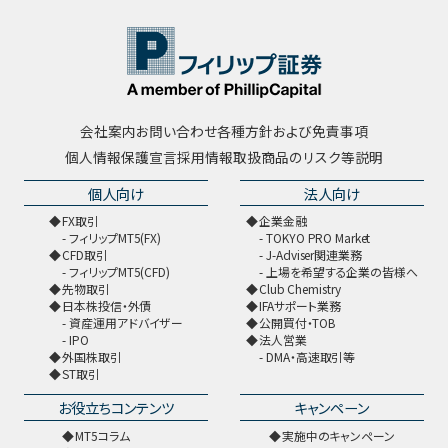
会社案内
お問い合わせ
各種方針および免責事項
個人情報保護宣言
採用情報
取扱商品のリスク等説明
個人向け
法人向け
FX取引
企業金融
フィリップMT5(FX)
TOKYO PRO Market
CFD取引
J-Adviser関連業務
フィリップMT5(CFD)
上場を希望する企業の皆様へ
先物取引
Club Chemistry
日本株投信・外債
IFAサポート業務
資産運用アドバイザー
公開買付・TOB
IPO
法人営業
外国株取引
DMA・高速取引等
ST取引
お役立ちコンテンツ
キャンペーン
MT5コラム
実施中のキャンペーン