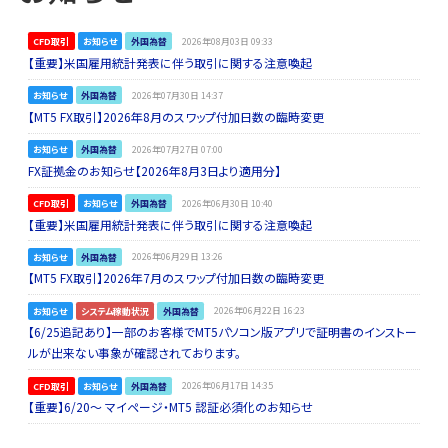
CFD取引
お知らせ
外国為替
2026年08月03日 09:33
【重要】米国雇用統計発表に伴う取引に関する注意喚起
お知らせ
外国為替
2026年07月30日 14:37
【MT5 FX取引】2026年8月のスワップ付加日数の臨時変更
お知らせ
外国為替
2026年07月27日 07:00
FX証拠金のお知らせ【2026年8月3日より適用分】
CFD取引
お知らせ
外国為替
2026年06月30日 10:40
【重要】米国雇用統計発表に伴う取引に関する注意喚起
お知らせ
外国為替
2026年06月29日 13:26
【MT5 FX取引】2026年7月のスワップ付加日数の臨時変更
お知らせ
システム稼動状況
外国為替
2026年06月22日 16:23
【6/25追記あり】一部のお客様でMT5パソコン版アプリで証明書のインストー
ルが出来ない事象が確認されております。
CFD取引
お知らせ
外国為替
2026年06月17日 14:35
【重要】6/20～ マイページ・MT5 認証必須化のお知らせ