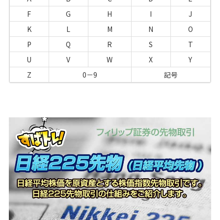
F
G
H
I
J
K
L
M
N
O
P
Q
R
S
T
U
V
W
X
Y
Z
0－9
記号