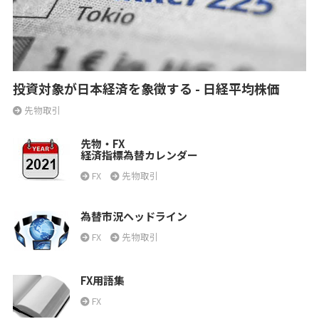
投資対象が日本経済を象徴する - 日経平均株価
先物取引
先物・FX
経済指標為替カレンダー
FX
先物取引
為替市況ヘッドライン
FX
先物取引
FX用語集
FX