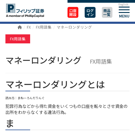
English
口座
ログ
商品
開設
イン
一覧
MENU
FX
FX用語集
マネーロンダリング
FX用語集
マネーロンダリング
FX用語集
マネーロンダリングとは
読み方：まねーろんだりんぐ
犯罪行為などから得た資金をいくつもの口座を転々とさせ資金の
出所をわからなくする違法行為。
ま