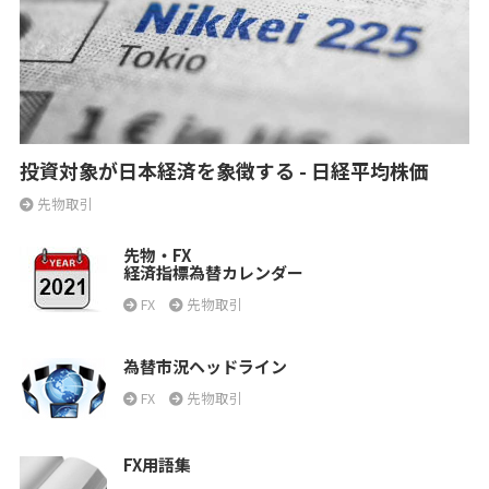
投資対象が日本経済を象徴する - 日経平均株価
先物取引
先物・FX
経済指標為替カレンダー
FX
先物取引
為替市況ヘッドライン
FX
先物取引
FX用語集