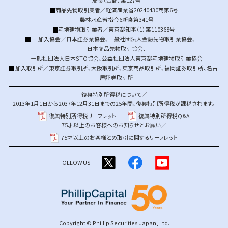
局長（金商）第127号
商品先物取引業者／経済産業省20240430商第6号
農林水産省指令6新食第341号
宅地建物取引業者／東京都知事（1）第110368号
加入協会／
日本証券業協会
、
一般社団法人金融先物取引業協会
、
日本商品先物取引協会
、
一般社団法人日本STO協会
、
公益社団法人東京都宅地建物取引業協会
加入取引所／
東京証券取引所
、
大阪取引所
、
東京商品取引所
、
福岡証券取引所
、
名古
屋証券取引所
復興特別所得税について／
2013年1月1日から2037年12月31日までの25年間、復興特別所得税が課税されます。
復興特別所得税リーフレット
復興特別所得税Q&A
75才以上のお客様へのお知らせとお願い／
75才以上のお客様との取引に関するリーフレット
FOLLOW US
Copyright © Phillip Securities Japan, Ltd.