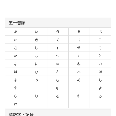
五十音順
あ
い
う
え
お
か
き
く
け
こ
さ
し
す
せ
そ
た
ち
つ
て
と
な
に
ぬ
ね
の
は
ひ
ふ
へ
ほ
ま
み
む
め
も
や
ゆ
よ
ら
り
る
れ
ろ
わ
英数字・記号