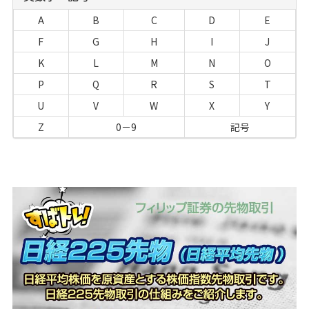
A
B
C
D
E
F
G
H
I
J
K
L
M
N
O
P
Q
R
S
T
U
V
W
X
Y
Z
0－9
記号