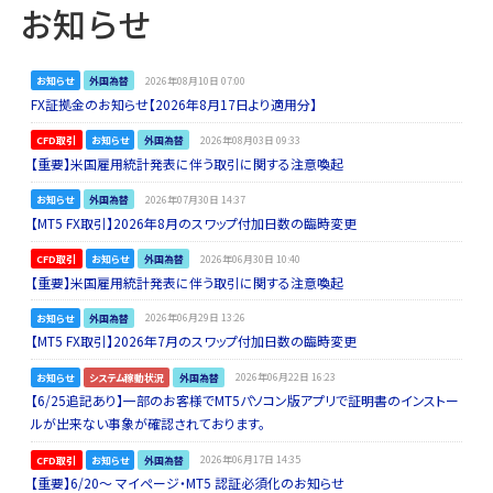
お知らせ
お知らせ
外国為替
2026年08月10日 07:00
FX証拠金のお知らせ【2026年8月17日より適用分】
CFD取引
お知らせ
外国為替
2026年08月03日 09:33
【重要】米国雇用統計発表に伴う取引に関する注意喚起
お知らせ
外国為替
2026年07月30日 14:37
【MT5 FX取引】2026年8月のスワップ付加日数の臨時変更
CFD取引
お知らせ
外国為替
2026年06月30日 10:40
【重要】米国雇用統計発表に伴う取引に関する注意喚起
お知らせ
外国為替
2026年06月29日 13:26
【MT5 FX取引】2026年7月のスワップ付加日数の臨時変更
お知らせ
システム稼動状況
外国為替
2026年06月22日 16:23
【6/25追記あり】一部のお客様でMT5パソコン版アプリで証明書のインストー
ルが出来ない事象が確認されております。
CFD取引
お知らせ
外国為替
2026年06月17日 14:35
【重要】6/20～ マイページ・MT5 認証必須化のお知らせ