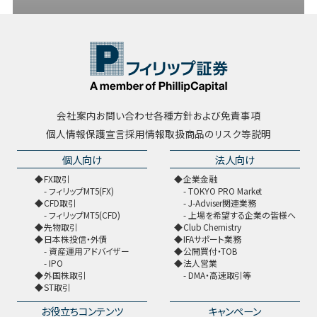
会社案内
お問い合わせ
各種方針および免責事項
個人情報保護宣言
採用情報
取扱商品のリスク等説明
個人向け
法人向け
FX取引
企業金融
フィリップMT5(FX)
TOKYO PRO Market
CFD取引
J-Adviser関連業務
フィリップMT5(CFD)
上場を希望する企業の皆様へ
先物取引
Club Chemistry
日本株投信・外債
IFAサポート業務
資産運用アドバイザー
公開買付・TOB
IPO
法人営業
外国株取引
DMA・高速取引等
ST取引
お役立ちコンテンツ
キャンペーン