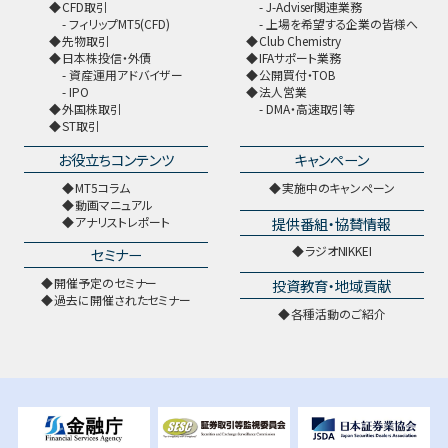
CFD取引
J-Adviser関連業務
フィリップMT5(CFD)
上場を希望する企業の皆様へ
先物取引
Club Chemistry
日本株投信・外債
IFAサポート業務
資産運用アドバイザー
公開買付・TOB
IPO
法人営業
外国株取引
DMA・高速取引等
ST取引
お役立ちコンテンツ
キャンペーン
MT5コラム
実施中のキャンペーン
動画マニュアル
提供番組・協賛情報
アナリストレポート
ラジオNIKKEI
セミナー
開催予定のセミナー
投資教育・地域貢献
過去に開催されたセミナー
各種活動のご紹介