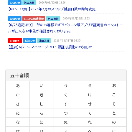
お知らせ
外国為替
2026年06月29日 13:26
【MT5 FX取引】2026年7月のスワップ付加日数の臨時変更
お知らせ
システム稼動状況
外国為替
2026年06月22日 16:23
【6/25追記あり】一部のお客様でMT5パソコン版アプリで証明書のインストー
ルが出来ない事象が確認されております。
CFD取引
お知らせ
外国為替
2026年06月17日 14:35
【重要】6/20～ マイページ・MT5 認証必須化のお知らせ
五十音順
あ
い
う
え
お
か
き
く
け
こ
さ
し
す
せ
そ
た
ち
つ
て
と
な
に
ぬ
ね
の
は
ひ
ふ
へ
ほ