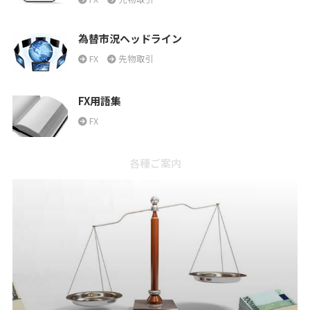
為替市況ヘッドライン
FX
先物取引
FX用語集
FX
各種ご案内