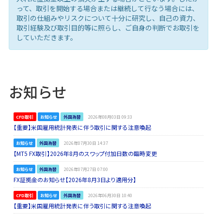
って、取引を開始する場合または継続して行なう場合には、
取引の仕組みやリスクについて十分に研究し、自己の資力、
取引経験及び取引目的等に照らし、ご自身の判断でお取引を
していただきます。
お知らせ
CFD取引
お知らせ
外国為替
2026年08月03日 09:33
【重要】米国雇用統計発表に伴う取引に関する注意喚起
お知らせ
外国為替
2026年07月30日 14:37
【MT5 FX取引】2026年8月のスワップ付加日数の臨時変更
お知らせ
外国為替
2026年07月27日 07:00
FX証拠金のお知らせ【2026年8月3日より適用分】
CFD取引
お知らせ
外国為替
2026年06月30日 10:40
【重要】米国雇用統計発表に伴う取引に関する注意喚起