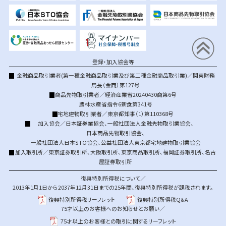
登録・加入協会等
金融商品取引業者(第一種金融商品取引業及び第二種金融商品取引業)／関東財務
局長（金商）第127号
商品先物取引業者／経済産業省20240430商第6号
農林水産省指令6新食第341号
宅地建物取引業者／東京都知事（1）第110368号
加入協会／
日本証券業協会
、
一般社団法人金融先物取引業協会
、
日本商品先物取引協会
、
一般社団法人日本STO協会
、
公益社団法人東京都宅地建物取引業協会
加入取引所／
東京証券取引所
、
大阪取引所
、
東京商品取引所
、
福岡証券取引所
、
名古
屋証券取引所
復興特別所得税について／
2013年1月1日から2037年12月31日までの25年間、復興特別所得税が課税されます。
復興特別所得税リーフレット
復興特別所得税Q&A
75才以上のお客様へのお知らせとお願い／
75才以上のお客様との取引に関するリーフレット