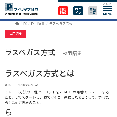
English
口座
ログ
商品
開設
イン
一覧
MENU
FX
FX用語集
ラスベガス方式
FX用語集
ラスベガス方式
FX用語集
ラスベガス方式とは
読み方：らすべがすほうしき
トレード方法の一種で、ロットを2→4→1の順番でトレードする
こと。2でスタートし、勝てば4に、連勝したら1にして、負けた
ら2に戻す方法のこと。
ら