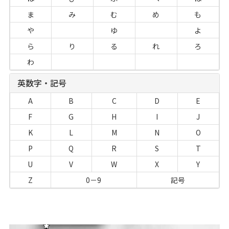
ま
み
む
め
も
や
ゆ
よ
ら
り
る
れ
ろ
わ
英数字・記号
A
B
C
D
E
F
G
H
I
J
K
L
M
N
O
P
Q
R
S
T
U
V
W
X
Y
Z
0－9
記号