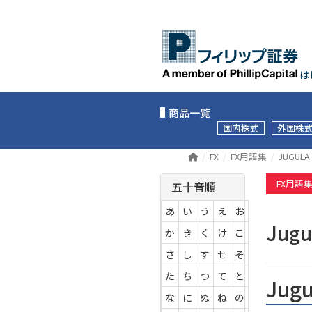
は
商品一覧
国内株式
外国株
FX
FX用語集
JUGULA
FX用語
五十音順
あ
い
う
え
お
Jugu
か
き
く
け
こ
さ
し
す
せ
そ
た
ち
つ
て
と
Jugu
な
に
ぬ
ね
の