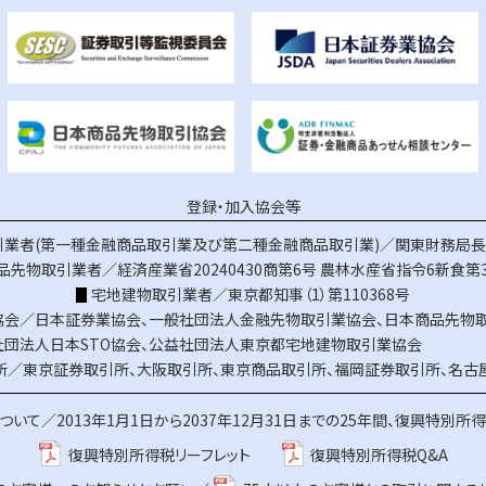
登録・加入協会等
業者(第一種金融商品取引業及び第二種金融商品取引業)／関東財務局長（
品先物取引業者／経済産業省20240430商第6号
農林水産省指令6新食第3
宅地建物取引業者／東京都知事（1）第110368号
協会／
日本証券業協会
、
一般社団法人金融先物取引業協会
、
日本商品先物
社団法人日本STO協会
、
公益社団法人東京都宅地建物取引業協会
所／
東京証券取引所
、
大阪取引所
、
東京商品取引所
、
福岡証券取引所
、
名古
ついて／
2013年1月1日から2037年12月31日までの25年間、復興特別所
復興特別所得税リーフレット
復興特別所得税Q&A