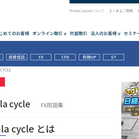
PhillipCapitalについて
よくあるご質問
じめてのお客様
オンライン取引
対面取引
法人のお客様
セミナ
式
投資信託
FX
CFD
先物OP
ST
 CYCLE
集
la cycle
FX用語集
la cycle とは