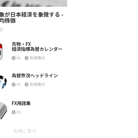
象が日本経済を象徴する -
均株価
引
先物・FX
経済指標為替カレンダー
FX
先物取引
為替市況ヘッドライン
FX
先物取引
FX用語集
FX
各種ご案内