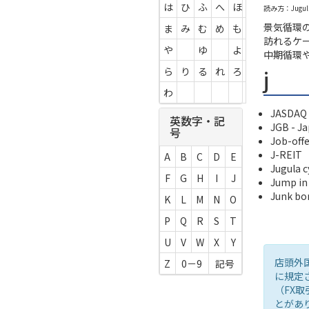
は
ひ
ふ
へ
ほ
読み方：Jugula 
景気循環
ま
み
む
め
も
訪れるケ
や
ゆ
よ
中期循環
j
ら
り
る
れ
ろ
わ
JASDAQ
英数字・記
JGB - J
号
Job-offe
J-REIT
A
B
C
D
E
Jugula c
F
G
H
I
J
Jump in
Junk bo
K
L
M
N
O
P
Q
R
S
T
U
V
W
X
Y
店頭外
Z
0－9
記号
に規定
（FX
とがあ