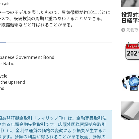
cycle
の一つのモデルを表したもので、景気循環が約10年ごとに
投資対
ースで、設備投資の周期と重ねあわせることができる。
日経平
や設備循環などと呼ばれることがある。
先物取
apanese Government Bond
r Ratio
ycle
 the uptrend
nd
国為替証拠金取引「フィリップFX」は、金融商品取引法
される店頭金融先物取引です。店頭外国為替証拠金取引
取引）は、金利や通貨の価格の変動により損失が生ずるこ
ります。多額の利益が得られることがある反面、多額の