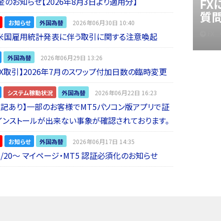
F
金のお知らせ【2026年8月3日より適用分】
質
お知らせ
外国為替
2026年06月30日 10:40
FX
】米国雇用統計発表に伴う取引に関する注意喚起
外国為替
2026年06月29日 13:26
 FX取引】2026年7月のスワップ付加日数の臨時変更
システム稼動状況
外国為替
2026年06月22日 16:23
5追記あり】一部のお客様でMT5パソコン版アプリで証
インストールが出来ない事象が確認されております。
お知らせ
外国為替
2026年06月17日 14:35
6/20～ マイページ・MT5 認証必須化のお知らせ