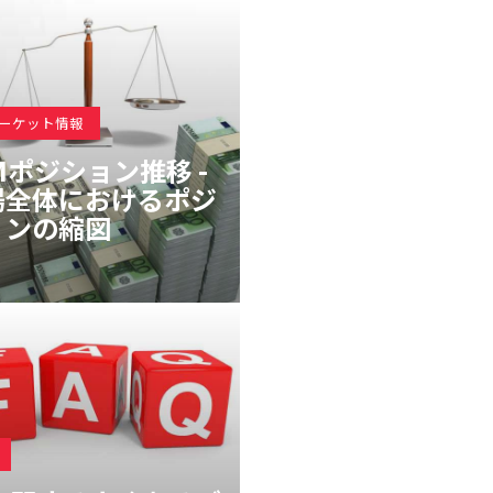
マーケット情報
Mポジション推移 -
場全体におけるポジ
ョンの縮図