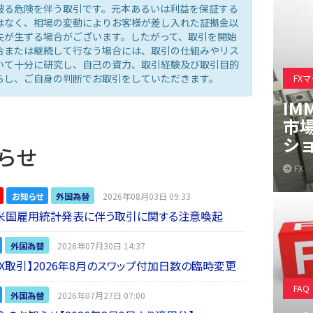
被る危険を伴う取引です。元本あるいは利益を保証する
はなく、相場の変動によりお客様が差し入れた証拠金以
失が生ずる場合がございます。したがって、取引を開始
合または継続して行なう場合には、取引の仕組みやリス
いて十分に研究し、自己の資力、取引経験及び取引目的
らし、ご自身の判断でお取引をしていただきます。
FX
IM
市
シ
らせ
FX
お知らせ
外国為替
2026年08月03日 09:33
】米国雇用統計発表に伴う取引に関する注意喚起
外国為替
2026年07月30日 14:37
 FX取引】2026年8月のスワップ付加日数の臨時変更
FAQ
外国為替
2026年07月27日 07:00