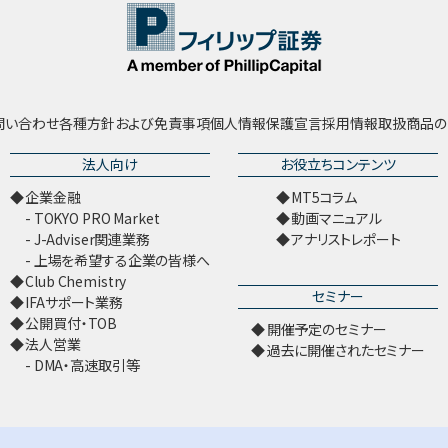
問い合わせ
各種方針および免責事項
個人情報保護宣言
採用情報
取扱商品の
法人向け
お役立ちコンテンツ
企業金融
MT5コラム
TOKYO PRO Market
動画マニュアル
J-Adviser関連業務
アナリストレポート
上場を希望する企業の皆様へ
Club Chemistry
セミナー
IFAサポート業務
公開買付・TOB
開催予定のセミナー
法人営業
過去に開催されたセミナー
DMA・高速取引等