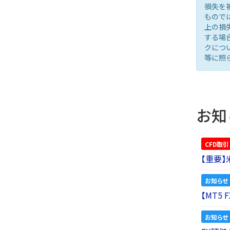
損失を
もので
上の損
する場
クにつ
等に照
お知
CFD取引
【重要
お知らせ
【MT5
お知らせ