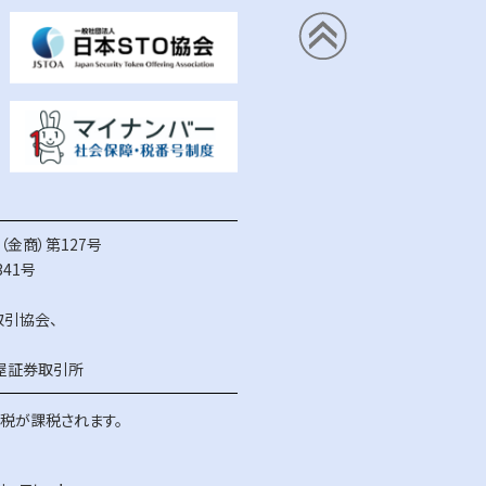
金商）第127号
41号
取引協会
、
屋証券取引所
得税が課税されます。