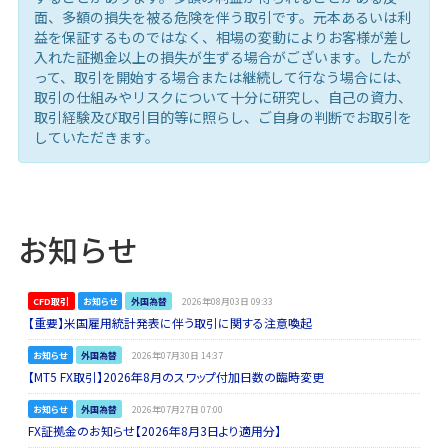
面、多額の損失を被る危険を伴う取引です。元本あるいは利
益を保証するものではなく、相場の変動によりお客様が差し
入れた証拠金以上の損失が生ずる場合がございます。したが
って、取引を開始する場合または継続して行なう場合には、
取引の仕組みやリスクについて十分に研究し、自己の資力、
取引経験及び取引目的等に照らし、ご自身の判断でお取引を
していただきます。
お知らせ
CFD取引
お知らせ
外国為替
2026年08月03日 09:33
【重要】米国雇用統計発表に伴う取引に関する注意喚起
お知らせ
外国為替
2026年07月30日 14:37
【MT5 FX取引】2026年8月のスワップ付加日数の臨時変更
お知らせ
外国為替
2026年07月27日 07:00
FX証拠金のお知らせ【2026年8月3日より適用分】