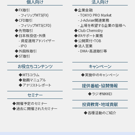
個人向け
法人向け
FX取引
企業金融
フィリップMT5(FX)
TOKYO PRO Market
CFD取引
J-Adviser関連業務
フィリップMT5(CFD)
上場を希望する企業の皆様へ
先物取引
Club Chemistry
日本株投信・外債
IFAサポート業務
資産運用アドバイザー
公開買付・TOB
IPO
法人営業
外国株取引
DMA・高速取引等
ST取引
お役立ちコンテンツ
キャンペーン
MT5コラム
実施中のキャンペーン
動画マニュアル
提供番組・協賛情報
アナリストレポート
ラジオNIKKEI
セミナー
開催予定のセミナー
投資教育・地域貢献
過去に開催されたセミナー
各種活動のご紹介