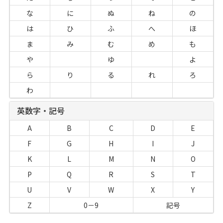
な
に
ぬ
ね
の
は
ひ
ふ
へ
ほ
ま
み
む
め
も
や
ゆ
よ
ら
り
る
れ
ろ
わ
英数字・記号
A
B
C
D
E
F
G
H
I
J
K
L
M
N
O
P
Q
R
S
T
U
V
W
X
Y
Z
0－9
記号