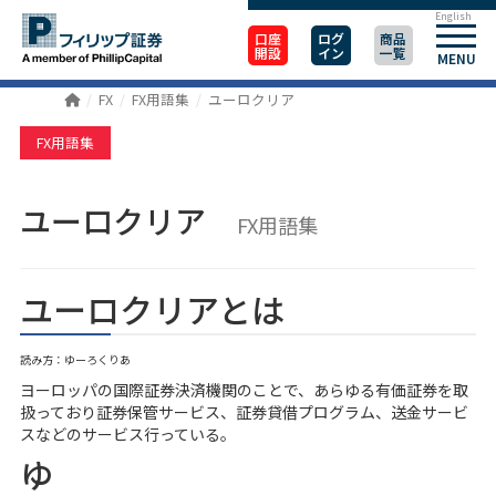
English
口座
ログ
商品
開設
イン
一覧
MENU
FX
FX用語集
ユーロクリア
FX用語集
ユーロクリア
FX用語集
ユーロクリアとは
読み方：ゆーろくりあ
ヨーロッパの国際証券決済機関のことで、あらゆる有価証券を取
扱っており証券保管サービス、証券貸借プログラム、送金サービ
スなどのサービス行っている。
ゆ