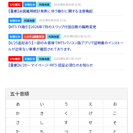
CFD取引
お知らせ
外国為替
2026年06月30日 10:40
【重要】米国雇用統計発表に伴う取引に関する注意喚起
お知らせ
外国為替
2026年06月29日 13:26
【MT5 FX取引】2026年7月のスワップ付加日数の臨時変更
お知らせ
システム稼動状況
外国為替
2026年06月22日 16:23
【6/25追記あり】一部のお客様でMT5パソコン版アプリで証明書のインストー
ルが出来ない事象が確認されております。
CFD取引
お知らせ
外国為替
2026年06月17日 14:35
【重要】6/20～ マイページ・MT5 認証必須化のお知らせ
五十音順
あ
い
う
え
お
か
き
く
け
こ
さ
し
す
せ
そ
た
ち
つ
て
と