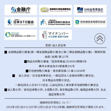
登録・加入協会等
金融商品取引業者(第一種金融商品取引業及び第二種金融商品取引業)／関東財務
局長（金商）第127号
商品先物取引業者／経済産業省20240430商第6号
農林水産省指令6新食第341号
宅地建物取引業者／東京都知事（1）第110368号
加入協会／
日本証券業協会
、
一般社団法人金融先物取引業協会
、
日本商品先物取引協会
、
一般社団法人日本STO協会
、
公益社団法人東京都宅地建物取引業協会
加入取引所／
東京証券取引所
、
大阪取引所
、
東京商品取引所
、
福岡証券取引所
、
名古
屋証券取引所
復興特別所得税について／
2013年1月1日から2037年12月31日までの25年間、復興特別所得税が課税されます。