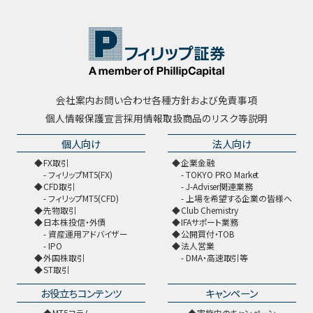
会社案内
お問い合わせ
各種方針および免責事項
個人情報保護宣言
採用情報
取扱商品のリスク等説明
個人向け
法人向け
FX取引
企業金融
フィリップMT5(FX)
TOKYO PRO Market
CFD取引
J-Adviser関連業務
フィリップMT5(CFD)
上場を希望する企業の皆様へ
先物取引
Club Chemistry
日本株投信・外債
IFAサポート業務
資産運用アドバイザー
公開買付・TOB
IPO
法人営業
外国株取引
DMA・高速取引等
ST取引
お役立ちコンテンツ
キャンペーン
MT5コラム
実施中のキャンペーン