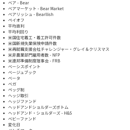
ベア - Bear
ベアマーケット - Bear Market
ベアリッシュ - Bearllish
ペイオフ
平均直利
平均利回り
米国住宅着工・着工許可件数
米国新規失業保険申請件数
米再就職支援会社チャレンジャー・グレイ＆クリスマス
米非農業部門雇用者数 - NFP
米連邦準備制度理事会 - FRB
ベーシスポイント
ベージュブック
ベータ
ベガ
ペッグ制
ヘッジ取引
ヘッジファンド
ヘッドアンドショルダーズボトム
ヘッドアンド・ショルダーズ - H&S
ベビーファンド
変化日