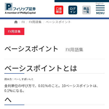
English
口座
ログ
商品
開設
イン
一覧
MENU
FX
FX用語集
ベーシスポイント
FX用語集
ベーシスポイント
FX用語集
ベーシスポイントとは
読み方：べーしすぽいんと
金利単位の呼び方で、0.01％のこと。10ベーシスポイントは、
0.1%になる。
へ