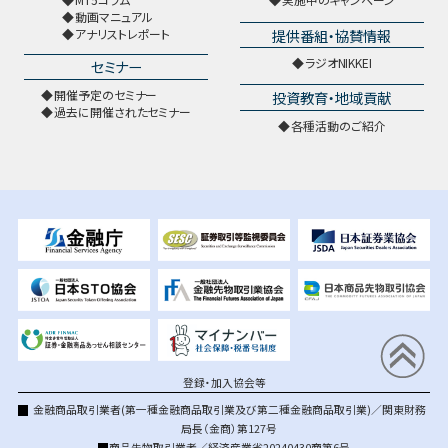
動画マニュアル
提供番組・協賛情報
アナリストレポート
ラジオNIKKEI
セミナー
開催予定のセミナー
投資教育・地域貢献
過去に開催されたセミナー
各種活動のご紹介
登録・加入協会等
金融商品取引業者(第一種金融商品取引業及び第二種金融商品取引業)／関東財務
局長（金商）第127号
商品先物取引業者／経済産業省20240430商第6号