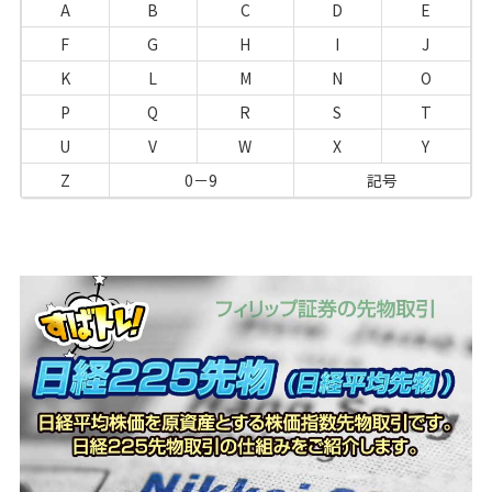
A
B
C
D
E
F
G
H
I
J
K
L
M
N
O
P
Q
R
S
T
U
V
W
X
Y
Z
0－9
記号