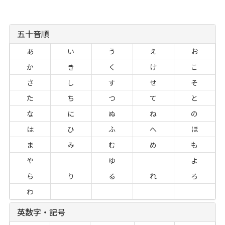
五十音順
あ
い
う
え
お
か
き
く
け
こ
さ
し
す
せ
そ
た
ち
つ
て
と
な
に
ぬ
ね
の
は
ひ
ふ
へ
ほ
ま
み
む
め
も
や
ゆ
よ
ら
り
る
れ
ろ
わ
英数字・記号