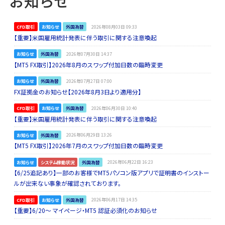
お知らせ
CFD取引
お知らせ
外国為替
2026年08月03日 09:33
【重要】米国雇用統計発表に伴う取引に関する注意喚起
お知らせ
外国為替
2026年07月30日 14:37
【MT5 FX取引】2026年8月のスワップ付加日数の臨時変更
お知らせ
外国為替
2026年07月27日 07:00
FX証拠金のお知らせ【2026年8月3日より適用分】
CFD取引
お知らせ
外国為替
2026年06月30日 10:40
【重要】米国雇用統計発表に伴う取引に関する注意喚起
お知らせ
外国為替
2026年06月29日 13:26
【MT5 FX取引】2026年7月のスワップ付加日数の臨時変更
お知らせ
システム稼動状況
外国為替
2026年06月22日 16:23
【6/25追記あり】一部のお客様でMT5パソコン版アプリで証明書のインストー
ルが出来ない事象が確認されております。
CFD取引
お知らせ
外国為替
2026年06月17日 14:35
【重要】6/20～ マイページ・MT5 認証必須化のお知らせ