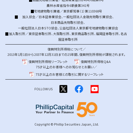
農林水産省指令6新食第341号
宅地建物取引業者／東京都知事（1）第110368号
加入協会／
日本証券業協会
、
一般社団法人金融先物取引業協会
、
日本商品先物取引協会
、
一般社団法人日本STO協会
、
公益社団法人東京都宅地建物取引業協会
加入取引所／
東京証券取引所
、
大阪取引所
、
東京商品取引所
、
福岡証券取引所
、
名古
屋証券取引所
復興特別所得税について／
2013年1月1日から2037年12月31日までの25年間、復興特別所得税が課税されます。
復興特別所得税リーフレット
復興特別所得税Q&A
75才以上のお客様へのお知らせとお願い／
75才以上のお客様との取引に関するリーフレット
FOLLOW US
Copyright © Phillip Securities Japan, Ltd.