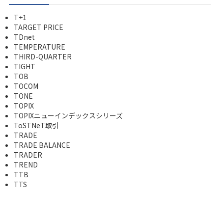
T+1
TARGET PRICE
TDnet
TEMPERATURE
THIRD-QUARTER
TIGHT
TOB
TOCOM
TONE
TOPIX
TOPIXニューインデックスシリーズ
ToSTNeT取引
TRADE
TRADE BALANCE
TRADER
TREND
TTB
TTS