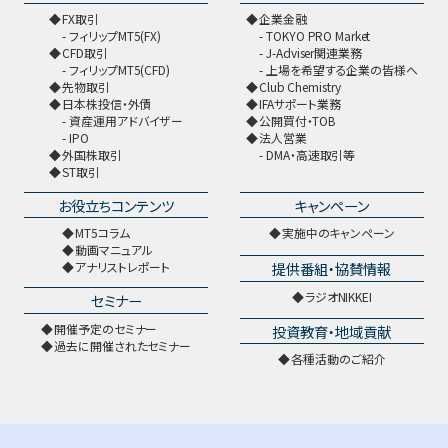
FX取引
企業金融
フィリップMT5(FX)
TOKYO PRO Market
CFD取引
J-Adviser関連業務
フィリップMT5(CFD)
上場を希望する企業の皆様へ
先物取引
Club Chemistry
日本株投信・外債
IFAサポート業務
資産運用アドバイザー
公開買付・TOB
IPO
法人営業
外国株取引
DMA・高速取引等
ST取引
お役立ちコンテンツ
キャンペーン
MT5コラム
実施中のキャンペーン
動画マニュアル
提供番組・協賛情報
アナリストレポート
ラジオNIKKEI
セミナー
開催予定のセミナー
投資教育・地域貢献
過去に開催されたセミナー
各種活動のご紹介