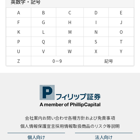
英数字・記号
A
B
C
D
E
F
G
H
I
J
K
L
M
N
O
P
Q
R
S
T
U
V
W
X
Y
Z
0－9
記号
会社案内
お問い合わせ
各種方針および免責事項
個人情報保護宣言
採用情報
取扱商品のリスク等説明
個人向け
法人向け