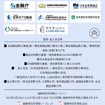
登録・加入協会等
金融商品取引業者(第一種金融商品取引業及び第二種金融商品取引業)／関東財務
局長（金商）第127号
商品先物取引業者／経済産業省20240430商第6号
農林水産省指令6新食第341号
宅地建物取引業者／東京都知事（1）第110368号
加入協会／
日本証券業協会
、
一般社団法人金融先物取引業協会
、
日本商品先物取引協会
、
一般社団法人日本STO協会
、
公益社団法人東京都宅地建物取引業協会
加入取引所／
東京証券取引所
、
大阪取引所
、
東京商品取引所
、
福岡証券取引所
、
名古
屋証券取引所
復興特別所得税について／
2013年1月1日から2037年12月31日までの25年間、復興特別所得税が課税されます。
復興特別所得税リーフレット
復興特別所得税Q&A