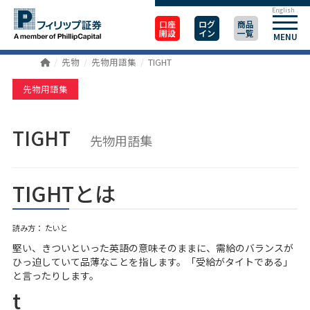
English
口座
ログ
商品
開設
イン
一覧
MENU
先物
先物用語集
TIGHT
先物用語集
TIGHT
先物用語集
TIGHTとは
読み方： たいと
堅い、きついといった英語の意味そのままに、需給のバランスが
ひっ迫していて品薄なことを指します。「受給がタイトである」
と言ったりします。
t