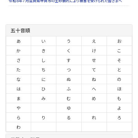
令和８年７月滋賀県甲賀市の土砂崩れにより被害を受けられた皆さまへ
五十音順
あ
い
う
え
お
か
き
く
け
こ
さ
し
す
せ
そ
た
ち
つ
て
と
な
に
ぬ
ね
の
は
ひ
ふ
へ
ほ
ま
み
む
め
も
や
ゆ
よ
ら
り
る
れ
ろ
わ