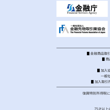
金融商品取引
商
加入
一般
加入取引
復興特別所得税に
75才以