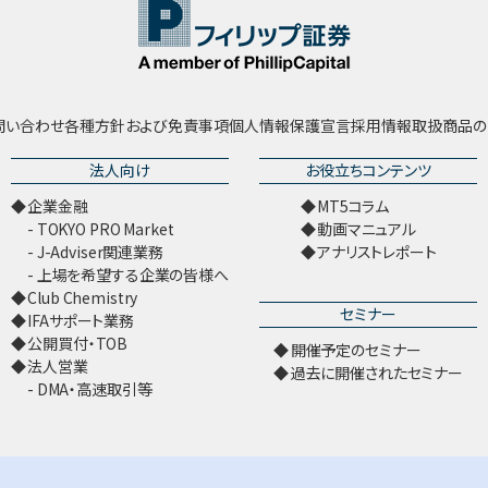
問い合わせ
各種方針および免責事項
個人情報保護宣言
採用情報
取扱商品の
法人向け
お役立ちコンテンツ
企業金融
MT5コラム
TOKYO PRO Market
動画マニュアル
J-Adviser関連業務
アナリストレポート
上場を希望する企業の皆様へ
Club Chemistry
セミナー
IFAサポート業務
公開買付・TOB
開催予定のセミナー
法人営業
過去に開催されたセミナー
DMA・高速取引等