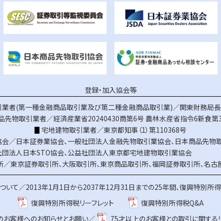
登録・加入協会等
業者(第一種金融商品取引業及び第二種金融商品取引業)／関東財務局長（
品先物取引業者／経済産業省20240430商第6号
農林水産省指令6新食第3
宅地建物取引業者／東京都知事（1）第110368号
協会／
日本証券業協会
、
一般社団法人金融先物取引業協会
、
日本商品先物
社団法人日本STO協会
、
公益社団法人東京都宅地建物取引業協会
所／
東京証券取引所
、
大阪取引所
、
東京商品取引所
、
福岡証券取引所
、
名古
ついて／
2013年1月1日から2037年12月31日までの25年間、復興特別所
復興特別所得税リーフレット
復興特別所得税Q&A
上のお客様へのお知らせとお願い／
75才以上のお客様との取引に関する