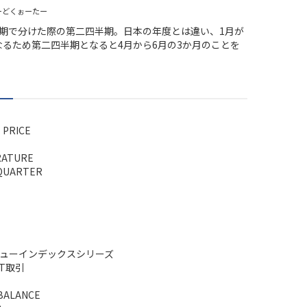
ーどくぉーたー
半期で分けた際の第二四半期。日本の年度とは違い、1月が
なるため第二四半期となると4月から6月の3か月のことを
。
 PRICE
RATURE
QUARTER
Xニューインデックスシリーズ
eT取引
BALANCE