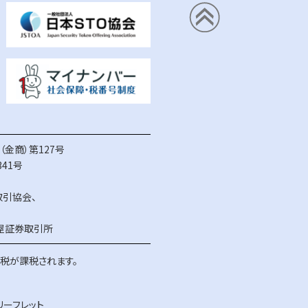
金商）第127号
41号
取引協会
、
屋証券取引所
得税が課税されます。
リーフレット