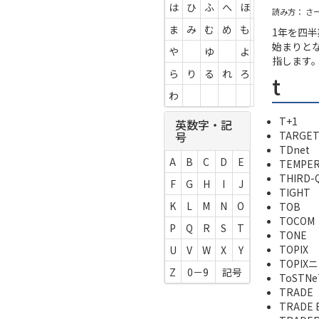
は
ひ
ふ
へ
ほ
読み方： さ
ま
み
む
め
も
1年を四
始まりと
や
ゆ
よ
指します
ら
り
る
れ
ろ
t
わ
T+1
英数字・記
TARGET
号
TDnet
A
B
C
D
E
TEMPE
THIRD-
F
G
H
I
J
TIGHT
K
L
M
N
O
TOB
TOCOM
P
Q
R
S
T
TONE
TOPIX
U
V
W
X
Y
TOPI
Z
0－9
記号
ToSTN
TRADE
TRADE 