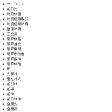
セータ (θ)
前日比
制限値幅
制度信用取引
制度信用銘柄
整理銘柄
正会員
清算価格
清算基金
清算機関
清算参加者
清算数値
清算値段
節
先駆株
潜在株式
前引け
前場
前値
前日終値
全面安
全面高