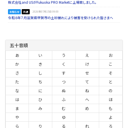
株式会社and USがFukuoka PRO Marketに上場致しました。
お知らせ
共通
2026年07月15日 09:00
令和８年７月滋賀県甲賀市の土砂崩れにより被害を受けられた皆さまへ
五十音順
あ
い
う
え
お
か
き
く
け
こ
さ
し
す
せ
そ
た
ち
つ
て
と
な
に
ぬ
ね
の
は
ひ
ふ
へ
ほ
ま
み
む
め
も
や
ゆ
よ
ら
り
る
れ
ろ