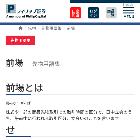
English
口座
ログ
商品
開設
イン
一覧
MENU
先物
先物用語集
前場
先物用語集
前場
先物用語集
前場とは
読み方： ぜんば
株式や一部の商品先物取引での取引時間の区分で、日中立会のう
ち、午前中に行われる取引区分、立会いのことを言います。
せ