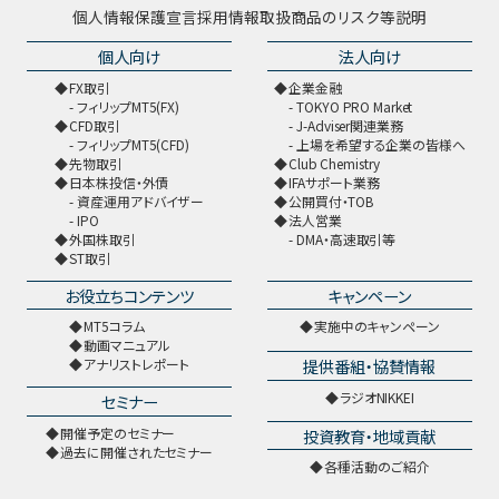
個人情報保護宣言
採用情報
取扱商品のリスク等説明
個人向け
法人向け
FX取引
企業金融
フィリップMT5(FX)
TOKYO PRO Market
CFD取引
J-Adviser関連業務
フィリップMT5(CFD)
上場を希望する企業の皆様へ
先物取引
Club Chemistry
日本株投信・外債
IFAサポート業務
資産運用アドバイザー
公開買付・TOB
IPO
法人営業
外国株取引
DMA・高速取引等
ST取引
お役立ちコンテンツ
キャンペーン
MT5コラム
実施中のキャンペーン
動画マニュアル
提供番組・協賛情報
アナリストレポート
ラジオNIKKEI
セミナー
開催予定のセミナー
投資教育・地域貢献
過去に開催されたセミナー
各種活動のご紹介