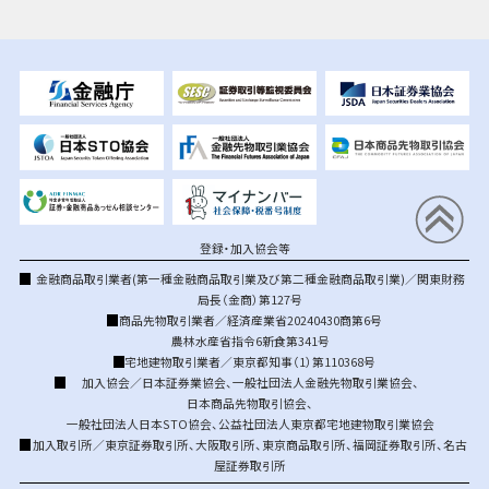
登録・加入協会等
金融商品取引業者(第一種金融商品取引業及び第二種金融商品取引業)／関東財務
局長（金商）第127号
商品先物取引業者／経済産業省20240430商第6号
農林水産省指令6新食第341号
宅地建物取引業者／東京都知事（1）第110368号
加入協会／
日本証券業協会
、
一般社団法人金融先物取引業協会
、
日本商品先物取引協会
、
一般社団法人日本STO協会
、
公益社団法人東京都宅地建物取引業協会
加入取引所／
東京証券取引所
、
大阪取引所
、
東京商品取引所
、
福岡証券取引所
、
名古
屋証券取引所