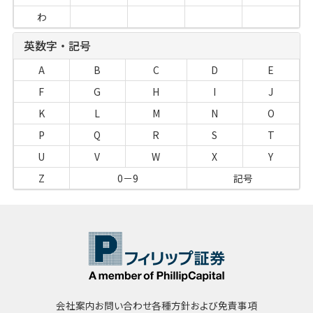
わ
英数字・記号
A
B
C
D
E
F
G
H
I
J
K
L
M
N
O
P
Q
R
S
T
U
V
W
X
Y
Z
0－9
記号
会社案内
お問い合わせ
各種方針および免責事項