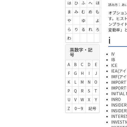
は
ひ
ふ
へ
ほ
読み方： あ
ま
み
む
め
も
オプショ
す。ヒス
や
ゆ
よ
ンプライ
ら
り
る
れ
ろ
変動率」
i
わ
英数字・記
IV
号
IB
A
B
C
D
E
ICE
IEA(ア
F
G
H
I
J
IMF(ア
K
L
M
N
O
IMPORT
IMPORT
P
Q
R
S
T
INITIAL
INRO
U
V
W
X
Y
INSIDER
Z
0－9
記号
INSIDE
INTER
INVEST