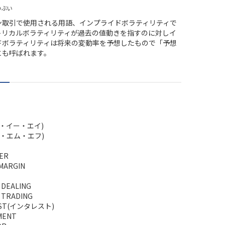
いぶい
ン取引で使用される用語、インプライドボラティリティで
トリカルボラティリティが過去の値動きを指すのに対しイ
ドボラティリティは将来の変動率を予想したもので「予想
とも呼ばれます。
イ・イー・エイ)
イ・エム・エフ)
ER
 MARGIN
 DEALING
R TRADING
EST(インタレスト)
MENT