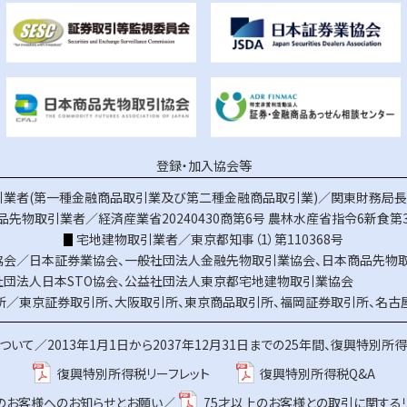
登録・加入協会等
業者(第一種金融商品取引業及び第二種金融商品取引業)／関東財務局長（
品先物取引業者／経済産業省20240430商第6号
農林水産省指令6新食第3
宅地建物取引業者／東京都知事（1）第110368号
協会／
日本証券業協会
、
一般社団法人金融先物取引業協会
、
日本商品先物
社団法人日本STO協会
、
公益社団法人東京都宅地建物取引業協会
所／
東京証券取引所
、
大阪取引所
、
東京商品取引所
、
福岡証券取引所
、
名古
ついて／
2013年1月1日から2037年12月31日までの25年間、復興特別所
復興特別所得税リーフレット
復興特別所得税Q&A
上のお客様へのお知らせとお願い／
75才以上のお客様との取引に関する