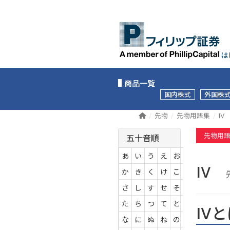
は
商品一覧
国内株式
外国株
先物
先物用語集
IⅤ
先物用
五十音順
あ
い
う
え
お
IⅤ
か
き
く
け
こ
さ
し
す
せ
そ
た
ち
つ
て
と
IⅤ
な
に
ぬ
ね
の