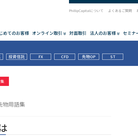
PhillipCapitalについて
よくあるご質問
じめてのお客様
オンライン取引
対面取引
法人のお客様
セミナ
式
投資信託
FX
CFD
先物OP
ST
語集
先物用語集
とは