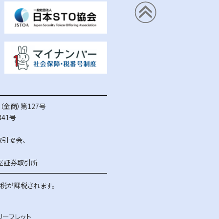
金商）第127号
41号
取引協会
、
屋証券取引所
得税が課税されます。
リーフレット