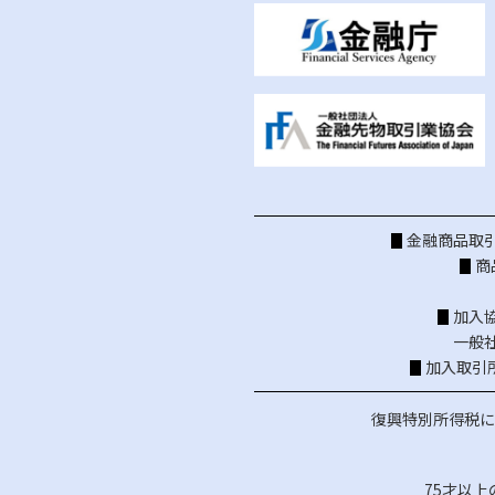
金融商品取引
商
加入
一般
加入取引
復興特別所得税に
75才以