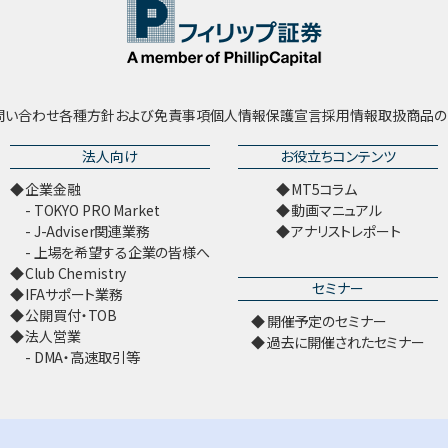
問い合わせ
各種方針および免責事項
個人情報保護宣言
採用情報
取扱商品の
法人向け
お役立ちコンテンツ
企業金融
MT5コラム
TOKYO PRO Market
動画マニュアル
J-Adviser関連業務
アナリストレポート
上場を希望する企業の皆様へ
Club Chemistry
セミナー
IFAサポート業務
公開買付・TOB
開催予定のセミナー
法人営業
過去に開催されたセミナー
DMA・高速取引等