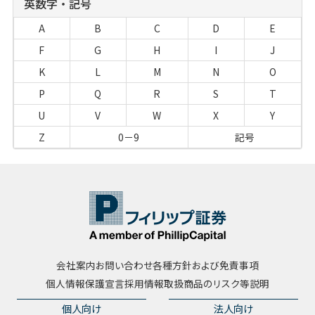
英数字・記号
A
B
C
D
E
F
G
H
I
J
K
L
M
N
O
P
Q
R
S
T
U
V
W
X
Y
Z
0－9
記号
会社案内
お問い合わせ
各種方針および免責事項
個人情報保護宣言
採用情報
取扱商品のリスク等説明
個人向け
法人向け