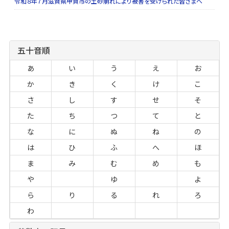
令和８年７月滋賀県甲賀市の土砂崩れにより被害を受けられた皆さまへ
五十音順
あ
い
う
え
お
か
き
く
け
こ
さ
し
す
せ
そ
た
ち
つ
て
と
な
に
ぬ
ね
の
は
ひ
ふ
へ
ほ
ま
み
む
め
も
や
ゆ
よ
ら
り
る
れ
ろ
わ