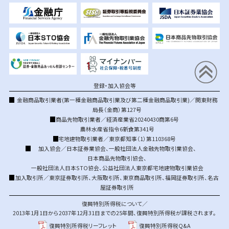
登録・加入協会等
金融商品取引業者(第一種金融商品取引業及び第二種金融商品取引業)／関東財務
局長（金商）第127号
商品先物取引業者／経済産業省20240430商第6号
農林水産省指令6新食第341号
宅地建物取引業者／東京都知事（1）第110368号
加入協会／
日本証券業協会
、
一般社団法人金融先物取引業協会
、
日本商品先物取引協会
、
一般社団法人日本STO協会
、
公益社団法人東京都宅地建物取引業協会
加入取引所／
東京証券取引所
、
大阪取引所
、
東京商品取引所
、
福岡証券取引所
、
名古
屋証券取引所
復興特別所得税について／
2013年1月1日から2037年12月31日までの25年間、復興特別所得税が課税されます。
復興特別所得税リーフレット
復興特別所得税Q&A