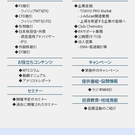
FX取引
企業金融
フィリップMT5(FX)
TOKYO PRO Market
CFD取引
J-Adviser関連業務
フィリップMT5(CFD)
上場を希望する企業の皆様へ
先物取引
Club Chemistry
日本株投信・外債
IFAサポート業務
資産運用アドバイザー
公開買付・TOB
IPO
法人営業
外国株取引
DMA・高速取引等
ST取引
お役立ちコンテンツ
キャンペーン
MT5コラム
実施中のキャンペーン
動画マニュアル
提供番組・協賛情報
アナリストレポート
ラジオNIKKEI
セミナー
開催予定のセミナー
投資教育・地域貢献
過去に開催されたセミナー
各種活動のご紹介