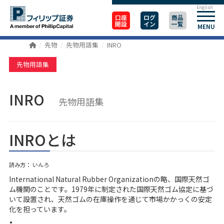
English
口座
ログ
商品
開設
イン
一覧
MENU
先物
先物用語集
INRO
先物用語集
INRO
先物用語集
INROとは
読み方： いんろ
International Natural Rubber Organizationの略、国際天然ゴ
ム機関のことです。1979年に制定された国際天然ゴム協定に基づ
いて設置され、天然ゴムの在庫操作を通じて市場かかっくの安定
化を担っています。