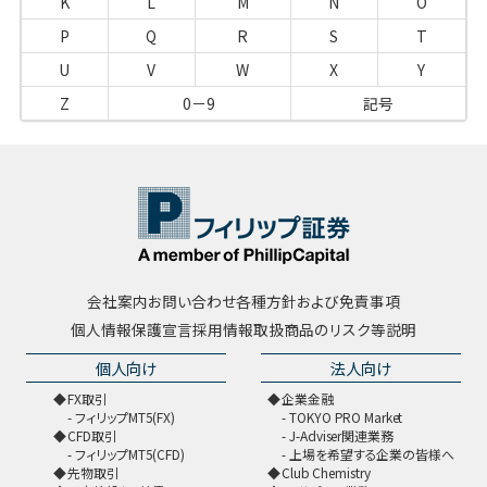
K
L
M
N
O
P
Q
R
S
T
U
V
W
X
Y
Z
0－9
記号
会社案内
お問い合わせ
各種方針および免責事項
個人情報保護宣言
採用情報
取扱商品のリスク等説明
個人向け
法人向け
FX取引
企業金融
フィリップMT5(FX)
TOKYO PRO Market
CFD取引
J-Adviser関連業務
フィリップMT5(CFD)
上場を希望する企業の皆様へ
先物取引
Club Chemistry