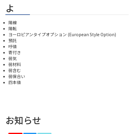
よ
陽線
陽転
ヨーロピアンタイプオプション (European Style Option)
預託
呼値
寄付き
弱気
弱材料
弱含む
弱保合い
四本値
お知らせ