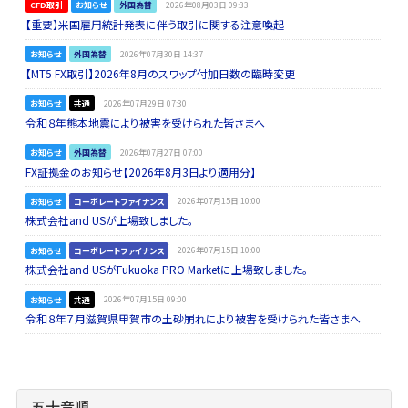
CFD取引
お知らせ
外国為替
2026年08月03日 09:33
【重要】米国雇用統計発表に伴う取引に関する注意喚起
お知らせ
外国為替
2026年07月30日 14:37
【MT5 FX取引】2026年8月のスワップ付加日数の臨時変更
お知らせ
共通
2026年07月29日 07:30
令和８年熊本地震により被害を受けられた皆さまへ
お知らせ
外国為替
2026年07月27日 07:00
FX証拠金のお知らせ【2026年8月3日より適用分】
お知らせ
コーポレートファイナンス
2026年07月15日 10:00
株式会社and USが上場致しました。
お知らせ
コーポレートファイナンス
2026年07月15日 10:00
株式会社and USがFukuoka PRO Marketに上場致しました。
お知らせ
共通
2026年07月15日 09:00
令和８年７月滋賀県甲賀市の土砂崩れにより被害を受けられた皆さまへ
五十音順