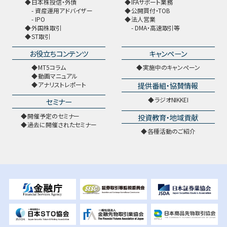
日本株投信・外債
IFAサポート業務
資産運用アドバイザー
公開買付・TOB
IPO
法人営業
外国株取引
DMA・高速取引等
ST取引
お役立ちコンテンツ
キャンペーン
MT5コラム
実施中のキャンペーン
動画マニュアル
提供番組・協賛情報
アナリストレポート
ラジオNIKKEI
セミナー
開催予定のセミナー
投資教育・地域貢献
過去に開催されたセミナー
各種活動のご紹介