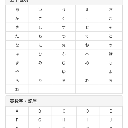
あ
い
う
え
お
か
き
く
け
こ
さ
し
す
せ
そ
た
ち
つ
て
と
な
に
ぬ
ね
の
は
ひ
ふ
へ
ほ
ま
み
む
め
も
や
ゆ
よ
ら
り
る
れ
ろ
わ
英数字・記号
A
B
C
D
E
F
G
H
I
J