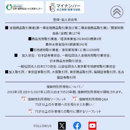
登録・加入協会等
金融商品取引業者(第一種金融商品取引業及び第二種金融商品取引業)／関東財務
局長（金商）第127号
商品先物取引業者／経済産業省20240430商第6号
農林水産省指令6新食第341号
宅地建物取引業者／東京都知事（1）第110368号
加入協会／
日本証券業協会
、
一般社団法人金融先物取引業協会
、
日本商品先物取引協会
、
一般社団法人日本STO協会
、
公益社団法人東京都宅地建物取引業協会
加入取引所／
東京証券取引所
、
大阪取引所
、
東京商品取引所
、
福岡証券取引所
、
名古
屋証券取引所
復興特別所得税について／
2013年1月1日から2037年12月31日までの25年間、復興特別所得税が課税されます。
復興特別所得税リーフレット
復興特別所得税Q&A
75才以上のお客様へのお知らせとお願い／
75才以上のお客様との取引に関するリーフレット
FOLLOW US