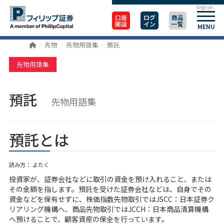
English
口座
ログ
商品
開設
イン
一覧
MENU
先物
先物用語集
預託
先物用語集
預託
先物用語集
預託とは
読み方： よたく
投資家が、証券会社などに取引の資金を預け入れること、または
その金額を指します。預託を受けた証券会社などは、自身でその
資金などを保有せずに、株価指数先物取引ではJSCC：日本証券ク
リアリング機構へ、商品先物取引ではJCCH：日本商品清算機構
へ預けることで、顧客資産の保全を行っています。