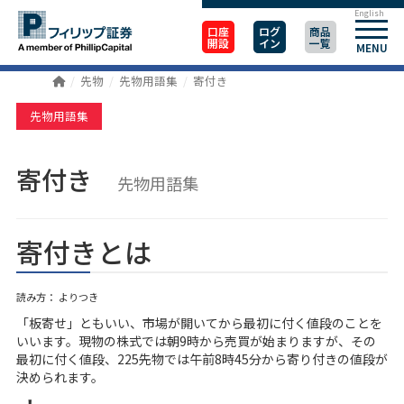
English
口座
ログ
商品
開設
イン
一覧
MENU
先物
先物用語集
寄付き
先物用語集
寄付き
先物用語集
寄付きとは
読み方： よりつき
「板寄せ」ともいい、市場が開いてから最初に付く値段のことを
いいます。現物の株式では朝9時から売買が始まりますが、その
最初に付く値段、225先物では午前8時45分から寄り付きの値段が
決められます。