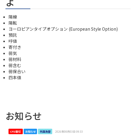
よ
陽線
陽転
ヨーロピアンタイプオプション (European Style Option)
預託
呼値
寄付き
弱気
弱材料
弱含む
弱保合い
四本値
お知らせ
CFD取引
お知らせ
外国為替
2026年08月03日 09:33