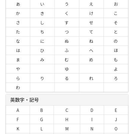
あ
い
う
え
お
か
き
く
け
こ
さ
し
す
せ
そ
た
ち
つ
て
と
な
に
ぬ
ね
の
は
ひ
ふ
へ
ほ
ま
み
む
め
も
や
ゆ
よ
ら
り
る
れ
ろ
わ
英数字・記号
A
B
C
D
E
F
G
H
I
J
K
L
M
N
O