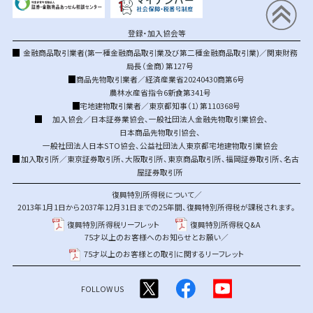
登録・加入協会等
金融商品取引業者(第一種金融商品取引業及び第二種金融商品取引業)／関東財務
局長（金商）第127号
商品先物取引業者／経済産業省20240430商第6号
農林水産省指令6新食第341号
宅地建物取引業者／東京都知事（1）第110368号
加入協会／
日本証券業協会
、
一般社団法人金融先物取引業協会
、
日本商品先物取引協会
、
一般社団法人日本STO協会
、
公益社団法人東京都宅地建物取引業協会
加入取引所／
東京証券取引所
、
大阪取引所
、
東京商品取引所
、
福岡証券取引所
、
名古
屋証券取引所
復興特別所得税について／
2013年1月1日から2037年12月31日までの25年間、復興特別所得税が課税されます。
復興特別所得税リーフレット
復興特別所得税Q&A
75才以上のお客様へのお知らせとお願い／
75才以上のお客様との取引に関するリーフレット
FOLLOW US