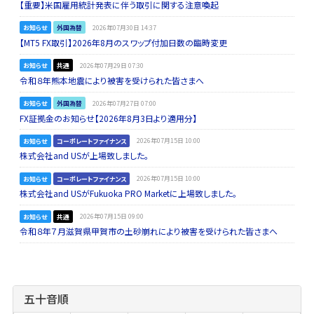
【重要】米国雇用統計発表に伴う取引に関する注意喚起
お知らせ
外国為替
2026年07月30日 14:37
【MT5 FX取引】2026年8月のスワップ付加日数の臨時変更
お知らせ
共通
2026年07月29日 07:30
令和８年熊本地震により被害を受けられた皆さまへ
お知らせ
外国為替
2026年07月27日 07:00
FX証拠金のお知らせ【2026年8月3日より適用分】
お知らせ
コーポレートファイナンス
2026年07月15日 10:00
株式会社and USが上場致しました。
お知らせ
コーポレートファイナンス
2026年07月15日 10:00
株式会社and USがFukuoka PRO Marketに上場致しました。
お知らせ
共通
2026年07月15日 09:00
令和８年７月滋賀県甲賀市の土砂崩れにより被害を受けられた皆さまへ
五十音順