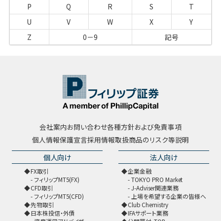
P
Q
R
S
T
U
V
W
X
Y
Z
0－9
記号
会社案内
お問い合わせ
各種方針および免責事項
個人情報保護宣言
採用情報
取扱商品のリスク等説明
個人向け
法人向け
FX取引
企業金融
フィリップMT5(FX)
TOKYO PRO Market
CFD取引
J-Adviser関連業務
フィリップMT5(CFD)
上場を希望する企業の皆様へ
先物取引
Club Chemistry
日本株投信・外債
IFAサポート業務