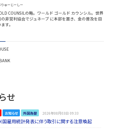
ぶりゅーじーしー
GOLD COUNSILの略。ワールド ゴールド カウンシル。世界
者の非営利協会でジュネーブ に本部を置き、金の普及を目
います。
OUSE
BANK
らせ
お知らせ
外国為替
2026年08月03日 09:33
】米国雇用統計発表に伴う取引に関する注意喚起