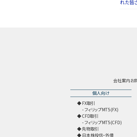
れた皆
会社案内
お
個人向け
FX取引
フィリップMT5(FX)
CFD取引
フィリップMT5(CFD)
先物取引
日本株投信・外債