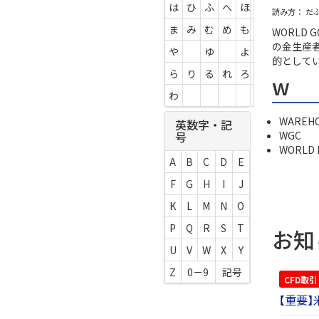
は
ひ
ふ
へ
ほ
読み方： だ
ま
み
む
め
も
WORLD 
の金生産
や
ゆ
よ
的として
ら
り
る
れ
ろ
w
わ
WAREH
英数字・記
WGC
号
WORLD 
A
B
C
D
E
F
G
H
I
J
K
L
M
N
O
P
Q
R
S
T
お知
U
V
W
X
Y
Z
0－9
記号
CFD取引
【重要