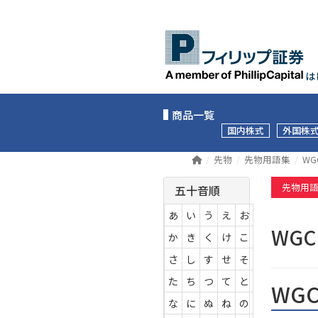
は
商品一覧
国内株式
外国株
先物
先物用語集
WG
先物用
五十音順
あ
い
う
え
お
WG
か
き
く
け
こ
さ
し
す
せ
そ
た
ち
つ
て
と
WG
な
に
ぬ
ね
の