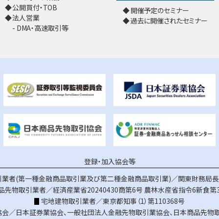
公開買付・TOB
開催予定のセミナー
法人営業
過去に開催されたセミナー
DMA・高速取引等
登録・加入協会等
業者(第一種金融商品取引業及び第二種金融商品取引業)／関東財務局長（
品先物取引業者／経済産業省20240430商第6号
農林水産省指令6新食第3
宅地建物取引業者／東京都知事（1）第110368号
協会／
日本証券業協会
、
一般社団法人金融先物取引業協会
、
日本商品先物