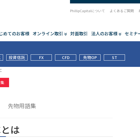
PhillipCapitalについて
よくあるご質問
じめてのお客様
オンライン取引
対面取引
法人のお客様
セミナ
式
投資信託
FX
CFD
先物OP
ST
C
語集
C
先物用語集
Cとは