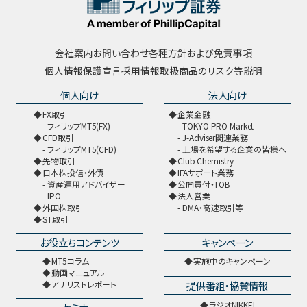
会社案内
お問い合わせ
各種方針および免責事項
個人情報保護宣言
採用情報
取扱商品のリスク等説明
個人向け
法人向け
FX取引
企業金融
フィリップMT5(FX)
TOKYO PRO Market
CFD取引
J-Adviser関連業務
フィリップMT5(CFD)
上場を希望する企業の皆様へ
先物取引
Club Chemistry
日本株投信・外債
IFAサポート業務
資産運用アドバイザー
公開買付・TOB
IPO
法人営業
外国株取引
DMA・高速取引等
ST取引
お役立ちコンテンツ
キャンペーン
MT5コラム
実施中のキャンペーン
動画マニュアル
提供番組・協賛情報
アナリストレポート
ラジオNIKKEI