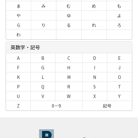
ま
み
む
め
も
や
ゆ
よ
ら
り
る
れ
ろ
わ
英数字・記号
A
B
C
D
E
F
G
H
I
J
K
L
M
N
O
P
Q
R
S
T
U
V
W
X
Y
Z
0－9
記号