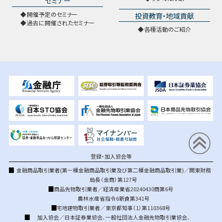
セミナー
開催予定のセミナー
投資教育・地域貢献
過去に開催されたセミナー
各種活動のご紹介
登録・加入協会等
金融商品取引業者(第一種金融商品取引業及び第二種金融商品取引業)／関東財務
局長（金商）第127号
商品先物取引業者／経済産業省20240430商第6号
農林水産省指令6新食第341号
宅地建物取引業者／東京都知事（1）第110368号
加入協会／
日本証券業協会
、
一般社団法人金融先物取引業協会
、