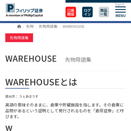
English
口座
ログ
商品
開設
イン
一覧
MENU
先物
先物用語集
WAREHOUSE
先物用語集
WAREHOUSE
先物用語集
WAREHOUSEとは
読み方： うぇあはうす
英語の意味そのままに、倉庫や貯蔵施設を指します。その倉庫に
品物があるという証明として発行されるものを「倉荷証券」と呼
びます。
w