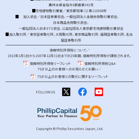
農林水産省指令6新食第341号
宅地建物取引業者／東京都知事（1）第110368号
加入協会／
日本証券業協会
、
一般社団法人金融先物取引業協会
、
日本商品先物取引協会
、
一般社団法人日本STO協会
、
公益社団法人東京都宅地建物取引業協会
加入取引所／
東京証券取引所
、
大阪取引所
、
東京商品取引所
、
福岡証券取引所
、
名古
屋証券取引所
復興特別所得税について／
2013年1月1日から2037年12月31日までの25年間、復興特別所得税が課税されます。
復興特別所得税リーフレット
復興特別所得税Q&A
75才以上のお客様へのお知らせとお願い／
75才以上のお客様との取引に関するリーフレット
FOLLOW US
Copyright © Phillip Securities Japan, Ltd.