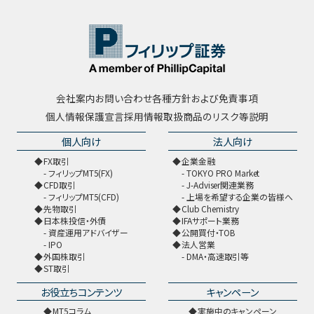
会社案内
お問い合わせ
各種方針および免責事項
個人情報保護宣言
採用情報
取扱商品のリスク等説明
個人向け
法人向け
FX取引
企業金融
フィリップMT5(FX)
TOKYO PRO Market
CFD取引
J-Adviser関連業務
フィリップMT5(CFD)
上場を希望する企業の皆様へ
先物取引
Club Chemistry
日本株投信・外債
IFAサポート業務
資産運用アドバイザー
公開買付・TOB
IPO
法人営業
外国株取引
DMA・高速取引等
ST取引
お役立ちコンテンツ
キャンペーン
MT5コラム
実施中のキャンペーン