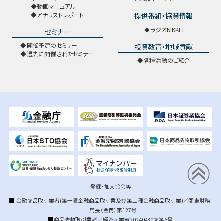
動画マニュアル
提供番組・協賛情報
アナリストレポート
ラジオNIKKEI
セミナー
開催予定のセミナー
投資教育・地域貢献
過去に開催されたセミナー
各種活動のご紹介
登録・加入協会等
金融商品取引業者(第一種金融商品取引業及び第二種金融商品取引業)／関東財務
局長（金商）第127号
商品先物取引業者／経済産業省20240430商第6号