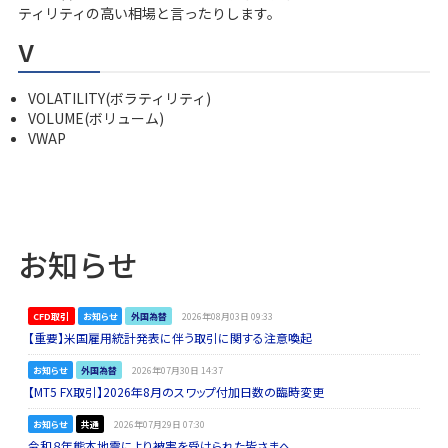
ティリティの高い相場と言ったりします。
v
VOLATILITY(ボラティリティ)
VOLUME(ボリューム)
VWAP
お知らせ
CFD取引
お知らせ
外国為替
2026年08月03日 09:33
【重要】米国雇用統計発表に伴う取引に関する注意喚起
お知らせ
外国為替
2026年07月30日 14:37
【MT5 FX取引】2026年8月のスワップ付加日数の臨時変更
お知らせ
共通
2026年07月29日 07:30
令和８年熊本地震により被害を受けられた皆さまへ