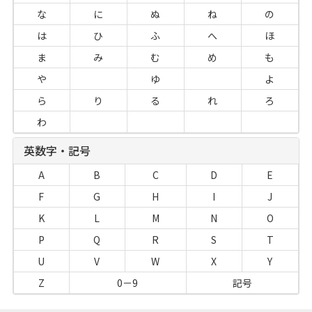
な
に
ぬ
ね
の
は
ひ
ふ
へ
ほ
ま
み
む
め
も
や
ゆ
よ
ら
り
る
れ
ろ
わ
英数字・記号
A
B
C
D
E
F
G
H
I
J
K
L
M
N
O
P
Q
R
S
T
U
V
W
X
Y
Z
0－9
記号