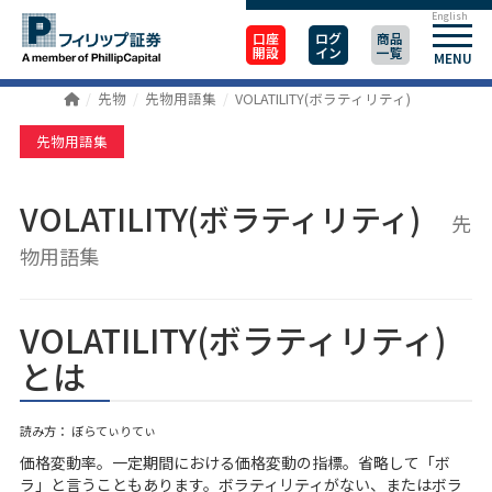
English
口座
ログ
商品
開設
イン
一覧
MENU
先物
先物用語集
VOLATILITY(ボラティリティ)
先物用語集
VOLATILITY(ボラティリティ)
先
物用語集
VOLATILITY(ボラティリティ)
とは
読み方： ぼらてぃりてぃ
価格変動率。一定期間における価格変動の指標。省略して「ボ
ラ」と言うこともあります。ボラティリティがない、またはボラ