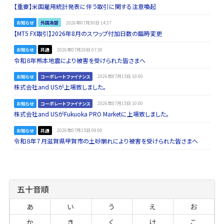
【重要】米国雇用統計発表に伴う取引に関する注意喚起
お知らせ
外国為替
2026年07月30日 14:37
【MT5 FX取引】2026年8月のスワップ付加日数の臨時変更
お知らせ
共通
2026年07月29日 07:30
令和８年熊本地震により被害を受けられた皆さまへ
お知らせ
コーポレートファイナンス
2026年07月15日 10:00
株式会社and USが上場致しました。
お知らせ
コーポレートファイナンス
2026年07月15日 10:00
株式会社and USがFukuoka PRO Marketに上場致しました。
お知らせ
共通
2026年07月15日 09:00
令和８年７月滋賀県甲賀市の土砂崩れにより被害を受けられた皆さまへ
五十音順
あ
い
う
え
お
か
き
く
け
こ