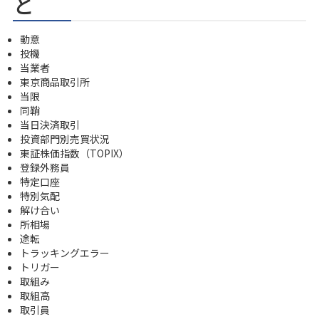
と
動意
投機
当業者
東京商品取引所
当限
同鞘
当日決済取引
投資部門別売買状況
東証株価指数（TOPIX）
登録外務員
特定口座
特別気配
解け合い
所相場
途転
トラッキングエラー
トリガー
取組み
取組高
取引員