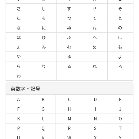
さ
し
す
せ
そ
た
ち
つ
て
と
な
に
ぬ
ね
の
は
ひ
ふ
へ
ほ
ま
み
む
め
も
や
ゆ
よ
ら
り
る
れ
ろ
わ
英数字・記号
A
B
C
D
E
F
G
H
I
J
K
L
M
N
O
P
Q
R
S
T
U
V
W
X
Y