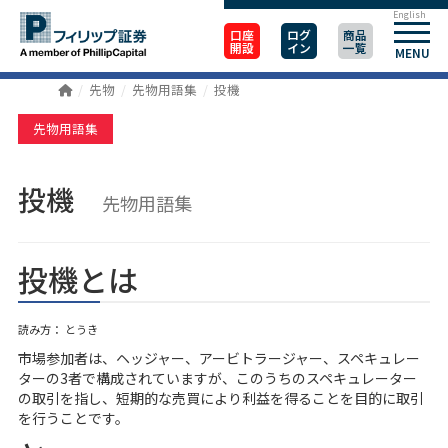
English
口座
ログ
商品
開設
イン
一覧
MENU
先物
先物用語集
投機
先物用語集
投機
先物用語集
投機とは
読み方： とうき
市場参加者は、ヘッジャー、アービトラージャー、スペキュレー
ターの3者で構成されていますが、このうちのスペキュレーター
の取引を指し、短期的な売買により利益を得ることを目的に取引
を行うことです。