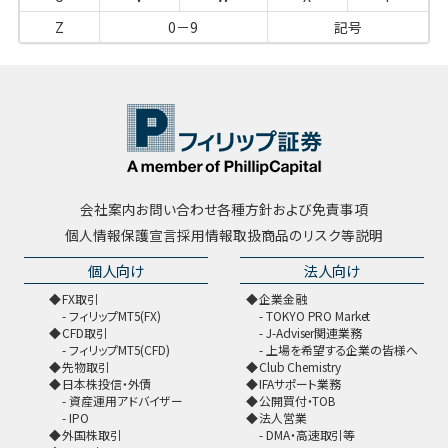
Z
0－9
記号
会社案内
お問い合わせ
各種方針および免責事項
個人情報保護宣言
採用情報
取扱商品のリスク等説明
個人向け
法人向け
FX取引
企業金融
フィリップMT5(FX)
TOKYO PRO Market
CFD取引
J-Adviser関連業務
フィリップMT5(CFD)
上場を希望する企業の皆様へ
先物取引
Club Chemistry
日本株投信・外債
IFAサポート業務
資産運用アドバイザー
公開買付・TOB
IPO
法人営業
外国株取引
DMA・高速取引等