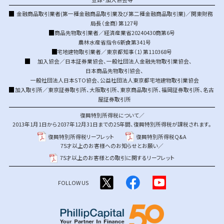
金融商品取引業者(第一種金融商品取引業及び第二種金融商品取引業)／関東財務
局長（金商）第127号
商品先物取引業者／経済産業省20240430商第6号
農林水産省指令6新食第341号
宅地建物取引業者／東京都知事（1）第110368号
加入協会／
日本証券業協会
、
一般社団法人金融先物取引業協会
、
日本商品先物取引協会
、
一般社団法人日本STO協会
、
公益社団法人東京都宅地建物取引業協会
加入取引所／
東京証券取引所
、
大阪取引所
、
東京商品取引所
、
福岡証券取引所
、
名古
屋証券取引所
復興特別所得税について／
2013年1月1日から2037年12月31日までの25年間、復興特別所得税が課税されます。
復興特別所得税リーフレット
復興特別所得税Q&A
75才以上のお客様へのお知らせとお願い／
75才以上のお客様との取引に関するリーフレット
FOLLOW US