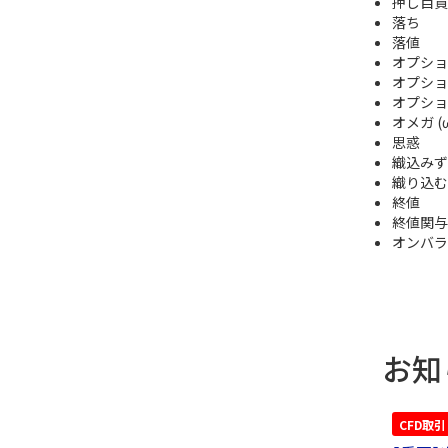
押し目買
落ち
落値
オプショ
オプショ
オプショ
オメガ (
思惑
織込みず
織り込む
終値
終値関与
オンバラ
お知
CFD取引