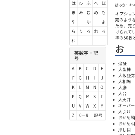
は
ひ
ふ
へ
ほ
読み方： お
ま
み
む
め
も
オプショ
売のよう
や
ゆ
よ
ため、売
ら
り
る
れ
ろ
けられて
準の50
わ
お
英数字・記
号
追証
A
B
C
D
E
大型株
大阪証券
F
G
H
I
J
大相場
K
L
M
N
O
大底
大台
P
Q
R
S
T
大天井
オーバー
U
V
W
X
Y
大引け
Z
0－9
記号
おかめ鞘
おかめ相
押し目