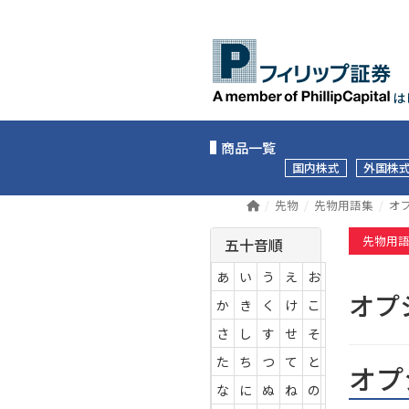
は
商品一覧
国内株式
外国株
先物
先物用語集
オ
先物用
五十音順
あ
い
う
え
お
オプ
か
き
く
け
こ
さ
し
す
せ
そ
た
ち
つ
て
と
オプ
な
に
ぬ
ね
の