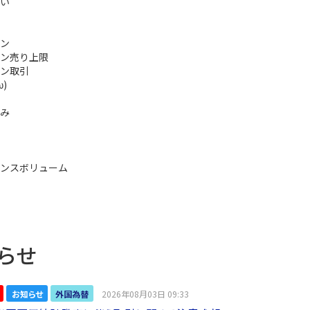
い
ン
ン売り上限
ン取引
ω)
み
ンスボリューム
らせ
お知らせ
外国為替
2026年08月03日 09:33