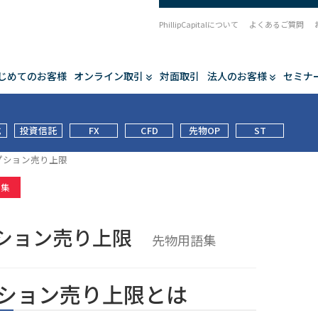
PhillipCapitalについて
よくあるご質問
じめてのお客様
オンライン取引
対面取引
法人のお客様
セミナ
式
投資信託
FX
CFD
先物OP
ST
プション売り上限
語集
ション売り上限
先物用語集
ション売り上限とは