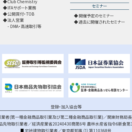
Club Chemistry
セミナー
IFAサポート業務
公開買付・TOB
開催予定のセミナー
法人営業
過去に開催されたセミナー
DMA・高速取引等
登録・加入協会等
業者(第一種金融商品取引業及び第二種金融商品取引業)／関東財務局長（
品先物取引業者／経済産業省20240430商第6号
農林水産省指令6新食第3
宅地建物取引業者／東京都知事（1）第110368号