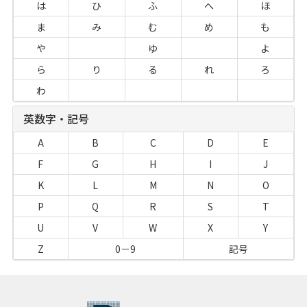
は
ひ
ふ
へ
ほ
ま
み
む
め
も
や
ゆ
よ
ら
り
る
れ
ろ
わ
英数字・記号
A
B
C
D
E
F
G
H
I
J
K
L
M
N
O
P
Q
R
S
T
U
V
W
X
Y
Z
0－9
記号