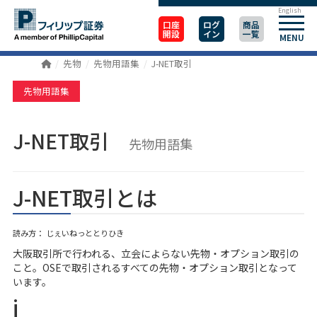
English
口座
ログ
商品
開設
イン
一覧
MENU
先物
先物用語集
J-NET取引
先物用語集
J-NET取引
先物用語集
J-NET取引とは
読み方： じぇいねっととりひき
大阪取引所で行われる、立会によらない先物・オプション取引の
こと。OSEで取引されるすべての先物・オプション取引となって
います。
j