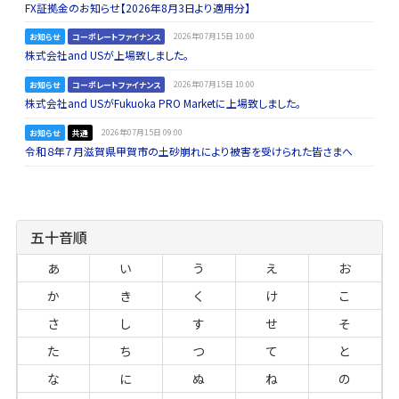
FX証拠金のお知らせ【2026年8月3日より適用分】
お知らせ
コーポレートファイナンス
2026年07月15日 10:00
株式会社and USが上場致しました。
お知らせ
コーポレートファイナンス
2026年07月15日 10:00
株式会社and USがFukuoka PRO Marketに上場致しました。
お知らせ
共通
2026年07月15日 09:00
令和８年７月滋賀県甲賀市の土砂崩れにより被害を受けられた皆さまへ
五十音順
あ
い
う
え
お
か
き
く
け
こ
さ
し
す
せ
そ
た
ち
つ
て
と
な
に
ぬ
ね
の