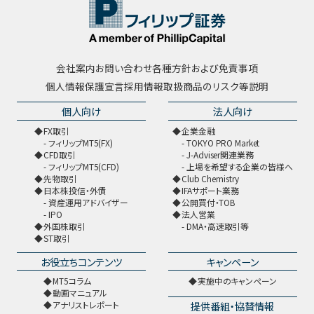
会社案内
お問い合わせ
各種方針および免責事項
個人情報保護宣言
採用情報
取扱商品のリスク等説明
個人向け
法人向け
FX取引
企業金融
フィリップMT5(FX)
TOKYO PRO Market
CFD取引
J-Adviser関連業務
フィリップMT5(CFD)
上場を希望する企業の皆様へ
先物取引
Club Chemistry
日本株投信・外債
IFAサポート業務
資産運用アドバイザー
公開買付・TOB
IPO
法人営業
外国株取引
DMA・高速取引等
ST取引
お役立ちコンテンツ
キャンペーン
MT5コラム
実施中のキャンペーン
動画マニュアル
提供番組・協賛情報
アナリストレポート