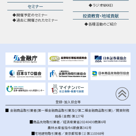
ラジオNIKKEI
セミナー
開催予定のセミナー
投資教育・地域貢献
過去に開催されたセミナー
各種活動のご紹介
登録・加入協会等
金融商品取引業者(第一種金融商品取引業及び第二種金融商品取引業)／関東財務
局長（金商）第127号
商品先物取引業者／経済産業省20240430商第6号
農林水産省指令6新食第341号
宅地建物取引業者／東京都知事（1）第110368号