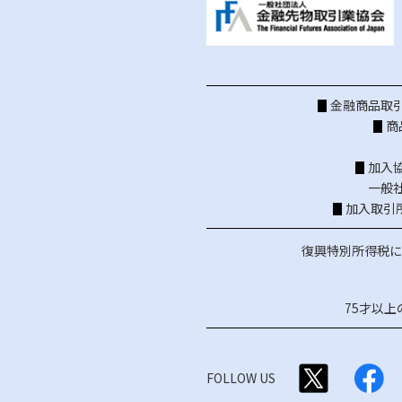
金融商品取引
商
加入
一般
加入取引
復興特別所得税に
75才以
FOLLOW US