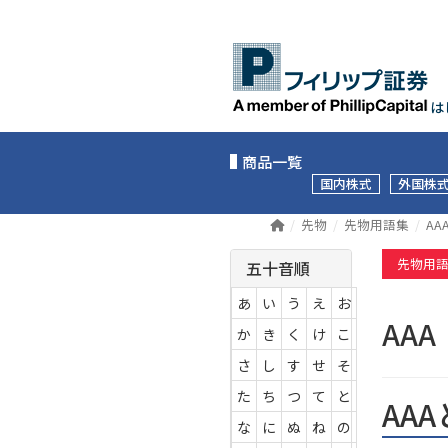
は
商品一覧
国内株式
外国株
先物
先物用語集
AA
先物用
五十音順
あ
い
う
え
お
AA
か
き
く
け
こ
さ
し
す
せ
そ
た
ち
つ
て
と
AA
な
に
ぬ
ね
の