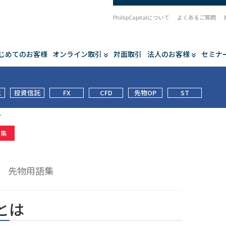
PhillipCapitalについて
よくあるご質問
じめてのお客様
オンライン取引
対面取引
法人のお客様
セミナ
式
投資信託
FX
CFD
先物OP
ST
A
語集
A
先物用語集
Aとは