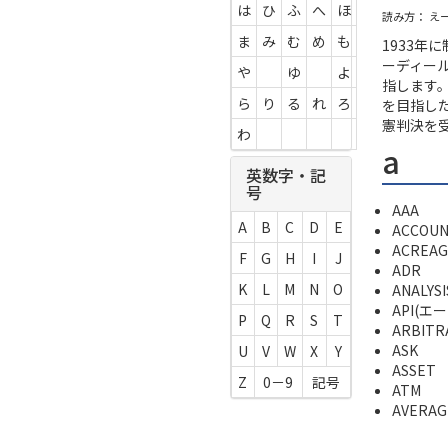
は
ひ
ふ
へ
ほ
読み方： え
ま
み
む
め
も
1933年
ーディー
や
ゆ
よ
指します
ら
り
る
れ
ろ
を目指し
憲判決を
わ
a
英数字・記
号
AAA
A
B
C
D
E
ACCOU
ACREA
F
G
H
I
J
ADR
K
L
M
N
O
ANALYSI
API(エ
P
Q
R
S
T
ARBIT
ASK
U
V
W
X
Y
ASSET
Z
0－9
記号
ATM
AVERAG