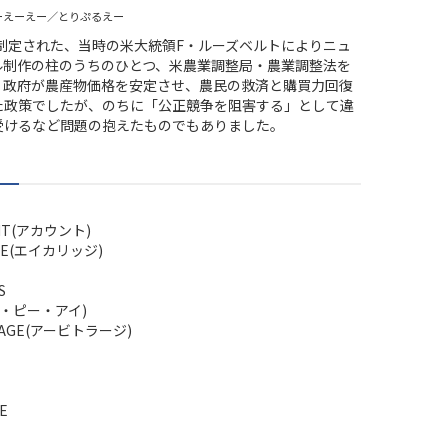
ーえーえー／とりぷるえー
に制定された、当時の米大統領F・ルーズベルトによりニュ
ル制作の柱のうちのひとつ、米農業調整局・農業調整法を
。政府が農産物価格を安定させ、農民の救済と購買力回復
た政策でしたが、のちに「公正競争を阻害する」として違
受けるなど問題の抱えたものでもありました。
NT(アカウント)
GE(エイカリッジ)
S
ー・ピー・アイ)
RAGE(アービトラージ)
E