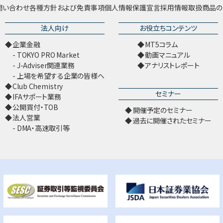
問い合わせ
各種方針および免責事項
個人情報保護宣言
採用情報
取扱商品の
法人向け
お役立ちコンテンツ
企業金融
MT5コラム
TOKYO PRO Market
動画マニュアル
J-Adviser関連業務
アナリストレポート
上場を希望する企業の皆様へ
Club Chemistry
セミナー
IFAサポート業務
公開買付・TOB
開催予定のセミナー
法人営業
過去に開催されたセミナー
DMA・高速取引等