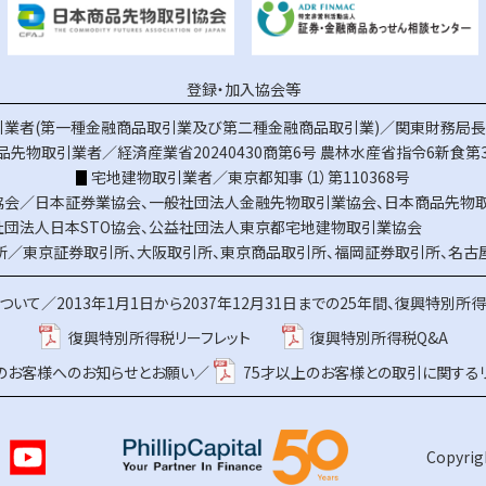
登録・加入協会等
業者(第一種金融商品取引業及び第二種金融商品取引業)／関東財務局長（
品先物取引業者／経済産業省20240430商第6号
農林水産省指令6新食第3
宅地建物取引業者／東京都知事（1）第110368号
協会／
日本証券業協会
、
一般社団法人金融先物取引業協会
、
日本商品先物
社団法人日本STO協会
、
公益社団法人東京都宅地建物取引業協会
所／
東京証券取引所
、
大阪取引所
、
東京商品取引所
、
福岡証券取引所
、
名古
ついて／
2013年1月1日から2037年12月31日までの25年間、復興特別所
復興特別所得税リーフレット
復興特別所得税Q&A
上のお客様へのお知らせとお願い／
75才以上のお客様との取引に関する
Copyrigh