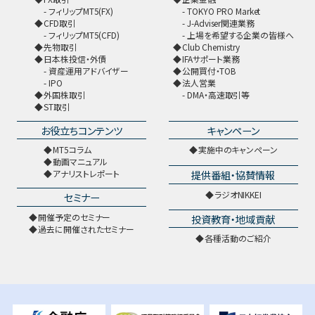
フィリップMT5(FX)
TOKYO PRO Market
CFD取引
J-Adviser関連業務
フィリップMT5(CFD)
上場を希望する企業の皆様へ
先物取引
Club Chemistry
日本株投信・外債
IFAサポート業務
資産運用アドバイザー
公開買付・TOB
IPO
法人営業
外国株取引
DMA・高速取引等
ST取引
お役立ちコンテンツ
キャンペーン
MT5コラム
実施中のキャンペーン
動画マニュアル
提供番組・協賛情報
アナリストレポート
ラジオNIKKEI
セミナー
開催予定のセミナー
投資教育・地域貢献
過去に開催されたセミナー
各種活動のご紹介