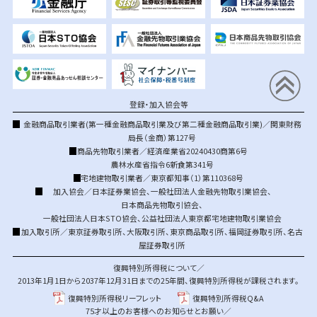
登録・加入協会等
金融商品取引業者(第一種金融商品取引業及び第二種金融商品取引業)／関東財務
局長（金商）第127号
商品先物取引業者／経済産業省20240430商第6号
農林水産省指令6新食第341号
宅地建物取引業者／東京都知事（1）第110368号
加入協会／
日本証券業協会
、
一般社団法人金融先物取引業協会
、
日本商品先物取引協会
、
一般社団法人日本STO協会
、
公益社団法人東京都宅地建物取引業協会
加入取引所／
東京証券取引所
、
大阪取引所
、
東京商品取引所
、
福岡証券取引所
、
名古
屋証券取引所
復興特別所得税について／
2013年1月1日から2037年12月31日までの25年間、復興特別所得税が課税されます。
復興特別所得税リーフレット
復興特別所得税Q&A
75才以上のお客様へのお知らせとお願い／