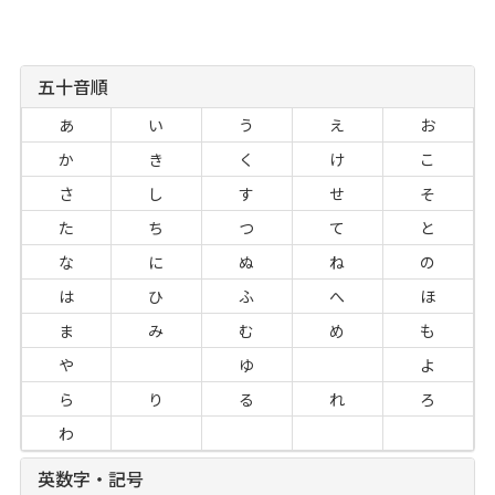
五十音順
あ
い
う
え
お
か
き
く
け
こ
さ
し
す
せ
そ
た
ち
つ
て
と
な
に
ぬ
ね
の
は
ひ
ふ
へ
ほ
ま
み
む
め
も
や
ゆ
よ
ら
り
る
れ
ろ
わ
英数字・記号