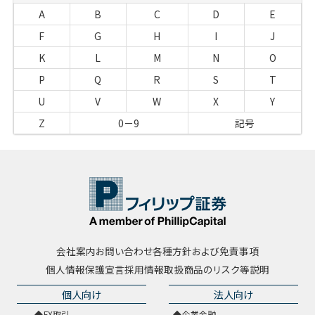
A
B
C
D
E
F
G
H
I
J
K
L
M
N
O
P
Q
R
S
T
U
V
W
X
Y
Z
0－9
記号
会社案内
お問い合わせ
各種方針および免責事項
個人情報保護宣言
採用情報
取扱商品のリスク等説明
個人向け
法人向け
FX取引
企業金融