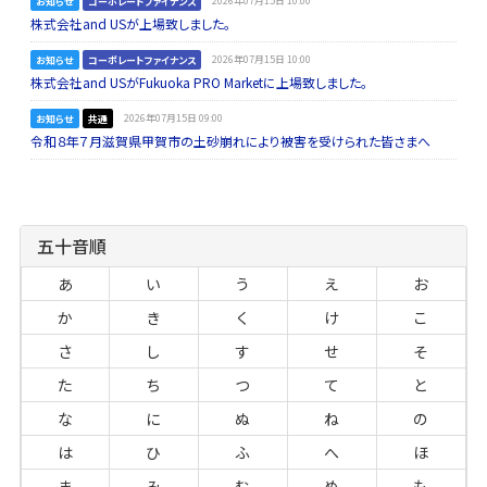
お知らせ
コーポレートファイナンス
2026年07月15日 10:00
株式会社and USが上場致しました。
お知らせ
コーポレートファイナンス
2026年07月15日 10:00
株式会社and USがFukuoka PRO Marketに上場致しました。
お知らせ
共通
2026年07月15日 09:00
令和８年７月滋賀県甲賀市の土砂崩れにより被害を受けられた皆さまへ
五十音順
あ
い
う
え
お
か
き
く
け
こ
さ
し
す
せ
そ
た
ち
つ
て
と
な
に
ぬ
ね
の
は
ひ
ふ
へ
ほ
ま
み
む
め
も