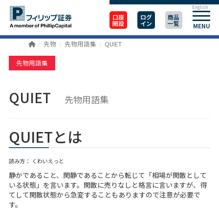
English
口座
ログ
商品
開設
イン
一覧
MENU
先物
先物用語集
QUIET
先物用語集
QUIET
先物用語集
QUIETとは
読み方： くわいえっと
静かであること、閑静であることから転じて「相場が閑散として
いる状態」を言います。閑散に売りなしと格言に言いますが、得
てして閑散状態から急変することもありますので注意が必要で
す。