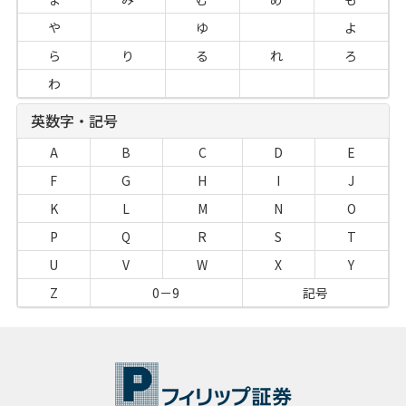
や
ゆ
よ
ら
り
る
れ
ろ
わ
英数字・記号
A
B
C
D
E
F
G
H
I
J
K
L
M
N
O
P
Q
R
S
T
U
V
W
X
Y
Z
0－9
記号