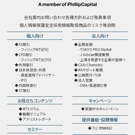
会社案内
お問い合わせ
各種方針および免責事項
個人情報保護宣言
採用情報
取扱商品のリスク等説明
個人向け
法人向け
FX取引
企業金融
フィリップMT5(FX)
TOKYO PRO Market
CFD取引
J-Adviser関連業務
フィリップMT5(CFD)
上場を希望する企業の皆様へ
先物取引
Club Chemistry
日本株投信・外債
IFAサポート業務
資産運用アドバイザー
公開買付・TOB
IPO
法人営業
外国株取引
DMA・高速取引等
ST取引
お役立ちコンテンツ
キャンペーン
MT5コラム
実施中のキャンペーン
動画マニュアル
提供番組・協賛情報
アナリストレポート
ラジオNIKKEI
セミナー