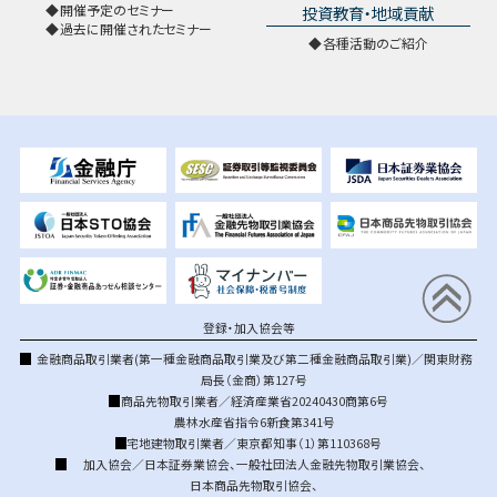
開催予定のセミナー
投資教育・地域貢献
過去に開催されたセミナー
各種活動のご紹介
登録・加入協会等
金融商品取引業者(第一種金融商品取引業及び第二種金融商品取引業)／関東財務
局長（金商）第127号
商品先物取引業者／経済産業省20240430商第6号
農林水産省指令6新食第341号
宅地建物取引業者／東京都知事（1）第110368号
加入協会／
日本証券業協会
、
一般社団法人金融先物取引業協会
、
日本商品先物取引協会
、