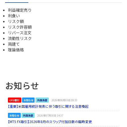
利益確定売り
利食い
リスク額
リスク許容額
リバース注文
流動性リスク
両建て
理論価格
お知らせ
CFD取引
お知らせ
外国為替
2026年08月03日 09:33
【重要】米国雇用統計発表に伴う取引に関する注意喚起
お知らせ
外国為替
2026年07月30日 14:37
【MT5 FX取引】2026年8月のスワップ付加日数の臨時変更