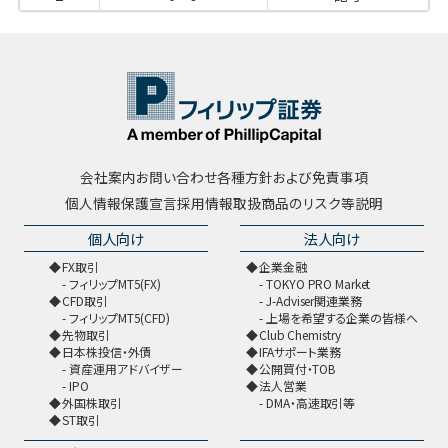
会社案内
お問い合わせ
各種方針および免責事項
個人情報保護宣言
採用情報
取扱商品のリスク等説明
個人向け
法人向け
FX取引
企業金融
フィリップMT5(FX)
TOKYO PRO Market
CFD取引
J-Adviser関連業務
フィリップMT5(CFD)
上場を希望する企業の皆様へ
先物取引
Club Chemistry
日本株投信・外債
IFAサポート業務
資産運用アドバイザー
公開買付・TOB
IPO
法人営業
外国株取引
DMA・高速取引等
ST取引