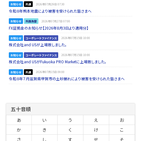
お知らせ
共通
2026年07月29日 07:30
令和８年熊本地震により被害を受けられた皆さまへ
お知らせ
外国為替
2026年07月27日 07:00
FX証拠金のお知らせ【2026年8月3日より適用分】
お知らせ
コーポレートファイナンス
2026年07月15日 10:00
株式会社and USが上場致しました。
お知らせ
コーポレートファイナンス
2026年07月15日 10:00
株式会社and USがFukuoka PRO Marketに上場致しました。
お知らせ
共通
2026年07月15日 09:00
令和８年７月滋賀県甲賀市の土砂崩れにより被害を受けられた皆さまへ
五十音順
あ
い
う
え
お
か
き
く
け
こ
さ
し
す
せ
そ