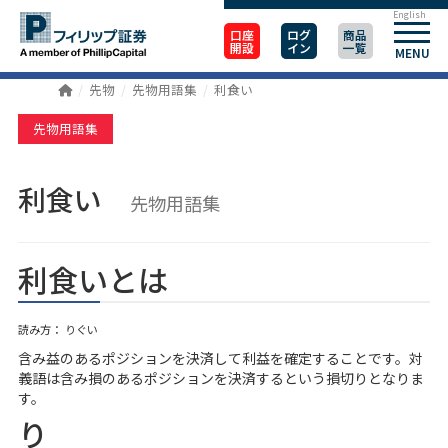
English
口座
ログ
商品
開設
イン
一覧
MENU
先物
先物用語集
利食い
先物用語集
利食い
先物用語集
利食いとは
読み方： りぐい
含み益のあるポジションを決済して利益を確定することです。対
義語は含み損のあるポジションを決済するという損切りとなりま
す。
り