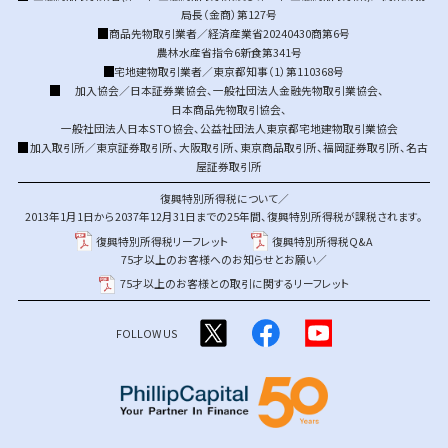
局長（金商）第127号
商品先物取引業者／経済産業省20240430商第6号
農林水産省指令6新食第341号
宅地建物取引業者／東京都知事（1）第110368号
加入協会／
日本証券業協会
、
一般社団法人金融先物取引業協会
、
日本商品先物取引協会
、
一般社団法人日本STO協会
、
公益社団法人東京都宅地建物取引業協会
加入取引所／
東京証券取引所
、
大阪取引所
、
東京商品取引所
、
福岡証券取引所
、
名古
屋証券取引所
復興特別所得税について／
2013年1月1日から2037年12月31日までの25年間、復興特別所得税が課税されます。
復興特別所得税リーフレット
復興特別所得税Q&A
75才以上のお客様へのお知らせとお願い／
75才以上のお客様との取引に関するリーフレット
FOLLOW US