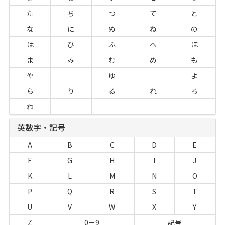
た
ち
つ
て
と
な
に
ぬ
ね
の
は
ひ
ふ
へ
ほ
ま
み
む
め
も
や
ゆ
よ
ら
り
る
れ
ろ
わ
英数字・記号
A
B
C
D
E
F
G
H
I
J
K
L
M
N
O
P
Q
R
S
T
U
V
W
X
Y
Z
0－9
記号