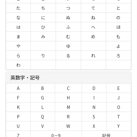
た
ち
つ
て
と
な
に
ぬ
ね
の
は
ひ
ふ
へ
ほ
ま
み
む
め
も
や
ゆ
よ
ら
り
る
れ
ろ
わ
英数字・記号
A
B
C
D
E
F
G
H
I
J
K
L
M
N
O
P
Q
R
S
T
U
V
W
X
Y
Z
0－9
記号