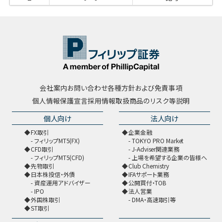
会社案内
お問い合わせ
各種方針および免責事項
個人情報保護宣言
採用情報
取扱商品のリスク等説明
個人向け
法人向け
FX取引
企業金融
フィリップMT5(FX)
TOKYO PRO Market
CFD取引
J-Adviser関連業務
フィリップMT5(CFD)
上場を希望する企業の皆様へ
先物取引
Club Chemistry
日本株投信・外債
IFAサポート業務
資産運用アドバイザー
公開買付・TOB
IPO
法人営業
外国株取引
DMA・高速取引等
ST取引