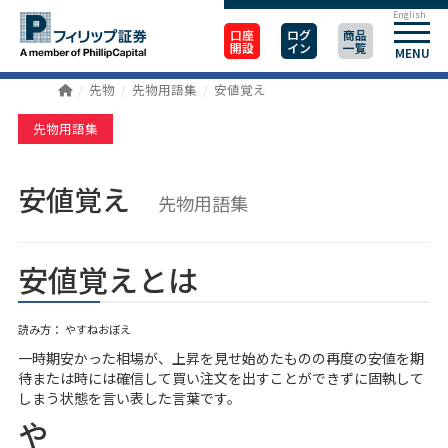
English
口座
ログ
商品
開設
イン
一覧
MENU
先物
先物用語集
安値覚え
先物用語集
安値覚え
先物用語集
安値覚えとは
読み方： やすねおぼえ
一時期安かった相場が、上昇を見せ始めたものの再度の安値を期
待または時には確信して買い注文を出すことができずに固執して
しまう状態を言い表した言葉です。
や