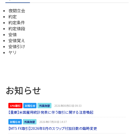
夜間立会
約定
約定条件
約定値段
安値
安値覚え
安値引け
ヤリ
お知らせ
CFD取引
お知らせ
外国為替
2026年08月03日 09:33
【重要】米国雇用統計発表に伴う取引に関する注意喚起
お知らせ
外国為替
2026年07月30日 14:37
【MT5 FX取引】2026年8月のスワップ付加日数の臨時変更