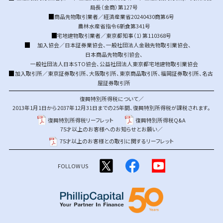
局長（金商）第127号
商品先物取引業者／経済産業省20240430商第6号
農林水産省指令6新食第341号
宅地建物取引業者／東京都知事（1）第110368号
加入協会／
日本証券業協会
、
一般社団法人金融先物取引業協会
、
日本商品先物取引協会
、
一般社団法人日本STO協会
、
公益社団法人東京都宅地建物取引業協会
加入取引所／
東京証券取引所
、
大阪取引所
、
東京商品取引所
、
福岡証券取引所
、
名古
屋証券取引所
復興特別所得税について／
2013年1月1日から2037年12月31日までの25年間、復興特別所得税が課税されます。
復興特別所得税リーフレット
復興特別所得税Q&A
75才以上のお客様へのお知らせとお願い／
75才以上のお客様との取引に関するリーフレット
FOLLOW US