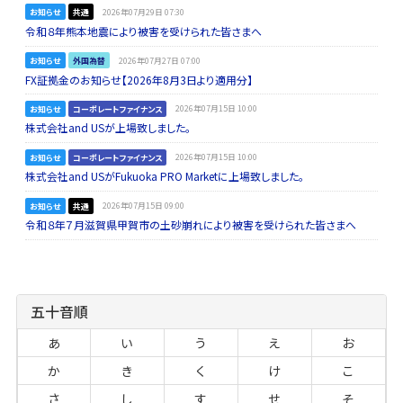
お知らせ
共通
2026年07月29日 07:30
令和８年熊本地震により被害を受けられた皆さまへ
お知らせ
外国為替
2026年07月27日 07:00
FX証拠金のお知らせ【2026年8月3日より適用分】
お知らせ
コーポレートファイナンス
2026年07月15日 10:00
株式会社and USが上場致しました。
お知らせ
コーポレートファイナンス
2026年07月15日 10:00
株式会社and USがFukuoka PRO Marketに上場致しました。
お知らせ
共通
2026年07月15日 09:00
令和８年７月滋賀県甲賀市の土砂崩れにより被害を受けられた皆さまへ
五十音順
あ
い
う
え
お
か
き
く
け
こ
さ
し
す
せ
そ