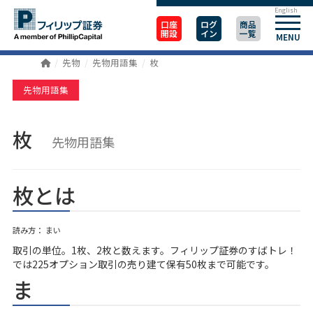
English
口座
ログ
商品
開設
イン
一覧
MENU
先物
先物用語集
枚
先物用語集
枚
先物用語集
枚とは
読み方： まい
取引の単位。1枚、2枚と数えます。フィリップ証券のすばトレ！
では225オプション取引の売り建て保有50枚まで可能です。
ま