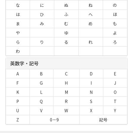
な
に
ぬ
ね
の
は
ひ
ふ
へ
ほ
ま
み
む
め
も
や
ゆ
よ
ら
り
る
れ
ろ
わ
英数字・記号
A
B
C
D
E
F
G
H
I
J
K
L
M
N
O
P
Q
R
S
T
U
V
W
X
Y
Z
0－9
記号