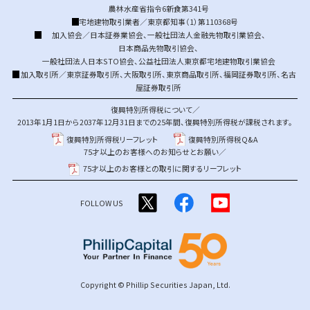
農林水産省指令6新食第341号
宅地建物取引業者／東京都知事（1）第110368号
加入協会／
日本証券業協会
、
一般社団法人金融先物取引業協会
、
日本商品先物取引協会
、
一般社団法人日本STO協会
、
公益社団法人東京都宅地建物取引業協会
加入取引所／
東京証券取引所
、
大阪取引所
、
東京商品取引所
、
福岡証券取引所
、
名古
屋証券取引所
復興特別所得税について／
2013年1月1日から2037年12月31日までの25年間、復興特別所得税が課税されます。
復興特別所得税リーフレット
復興特別所得税Q&A
75才以上のお客様へのお知らせとお願い／
75才以上のお客様との取引に関するリーフレット
FOLLOW US
Copyright © Phillip Securities Japan, Ltd.