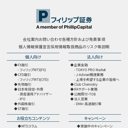
会社案内
お問い合わせ
各種方針および免責事項
個人情報保護宣言
採用情報
取扱商品のリスク等説明
個人向け
法人向け
FX取引
企業金融
フィリップMT5(FX)
TOKYO PRO Market
CFD取引
J-Adviser関連業務
フィリップMT5(CFD)
上場を希望する企業の皆様へ
先物取引
Club Chemistry
日本株投信・外債
IFAサポート業務
資産運用アドバイザー
公開買付・TOB
IPO
法人営業
外国株取引
DMA・高速取引等
ST取引
お役立ちコンテンツ
キャンペーン
MT5コラム
実施中のキャンペーン