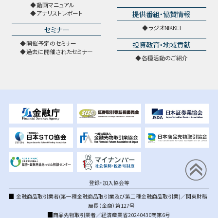
動画マニュアル
提供番組・協賛情報
アナリストレポート
ラジオNIKKEI
セミナー
開催予定のセミナー
投資教育・地域貢献
過去に開催されたセミナー
各種活動のご紹介
登録・加入協会等
金融商品取引業者(第一種金融商品取引業及び第二種金融商品取引業)／関東財務
局長（金商）第127号
商品先物取引業者／経済産業省20240430商第6号