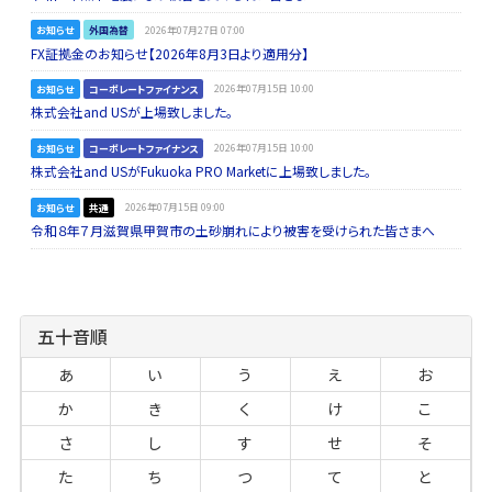
お知らせ
外国為替
2026年07月27日 07:00
FX証拠金のお知らせ【2026年8月3日より適用分】
お知らせ
コーポレートファイナンス
2026年07月15日 10:00
株式会社and USが上場致しました。
お知らせ
コーポレートファイナンス
2026年07月15日 10:00
株式会社and USがFukuoka PRO Marketに上場致しました。
お知らせ
共通
2026年07月15日 09:00
令和８年７月滋賀県甲賀市の土砂崩れにより被害を受けられた皆さまへ
五十音順
あ
い
う
え
お
か
き
く
け
こ
さ
し
す
せ
そ
た
ち
つ
て
と