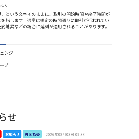
んこく
期、という文字そのままに、取引の開始時間や終了時間が
とを指します。通常は規定の時間通りに取引が行われてい
天変地異などの場合に延刻が適用されることがあります。
ェンジ
ープ
らせ
お知らせ
外国為替
2026年08月03日 09:33