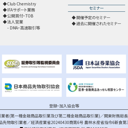
Club Chemistry
セミナー
IFAサポート業務
公開買付・TOB
開催予定のセミナー
法人営業
過去に開催されたセミナー
DMA・高速取引等
登録・加入協会等
業者(第一種金融商品取引業及び第二種金融商品取引業)／関東財務局長（
品先物取引業者／経済産業省20240430商第6号
農林水産省指令6新食第3