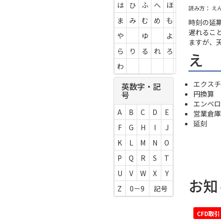
は
ひ
ふ
へ
ほ
読み方： え
ま
み
む
め
も
時刻の延
遅れるこ
や
ゆ
よ
ますが、
ら
り
る
れ
ろ
え
わ
エクスチ
英数字・記
円換算
号
エンベロ
A
B
C
D
E
営業倉庫
延刻
F
G
H
I
J
K
L
M
N
O
P
Q
R
S
T
U
V
W
X
Y
お知
Z
0－9
記号
CFD取引