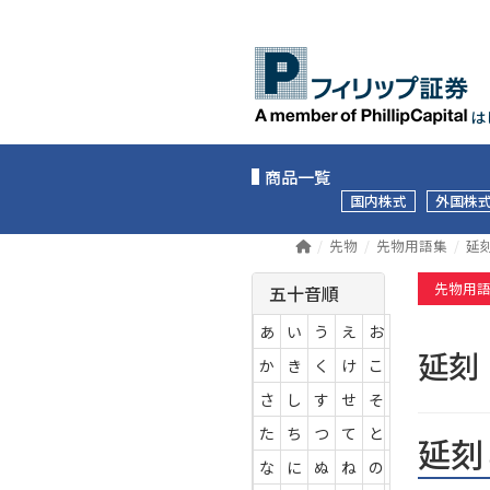
は
商品一覧
国内株式
外国株
先物
先物用語集
延
先物用
五十音順
あ
い
う
え
お
延
か
き
く
け
こ
さ
し
す
せ
そ
た
ち
つ
て
と
延刻
な
に
ぬ
ね
の