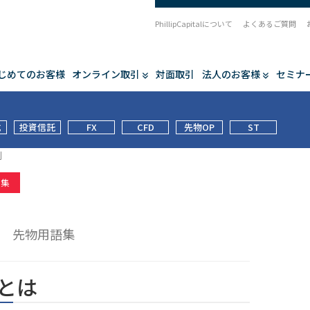
PhillipCapitalについて
よくあるご質問
じめてのお客様
オンライン取引
対面取引
法人のお客様
セミナ
式
投資信託
FX
CFD
先物OP
ST
刻
語集
刻
先物用語集
とは