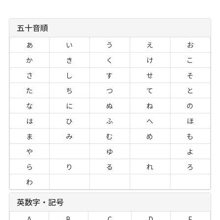
五十音順
あ
い
う
え
お
か
き
く
け
こ
さ
し
す
せ
そ
た
ち
つ
て
と
な
に
ぬ
ね
の
は
ひ
ふ
へ
ほ
ま
み
む
め
も
や
ゆ
よ
ら
り
る
れ
ろ
わ
英数字・記号
A
B
C
D
E