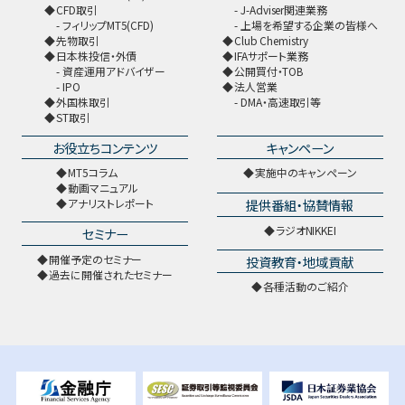
CFD取引
J-Adviser関連業務
フィリップMT5(CFD)
上場を希望する企業の皆様へ
先物取引
Club Chemistry
日本株投信・外債
IFAサポート業務
資産運用アドバイザー
公開買付・TOB
IPO
法人営業
外国株取引
DMA・高速取引等
ST取引
お役立ちコンテンツ
キャンペーン
MT5コラム
実施中のキャンペーン
動画マニュアル
提供番組・協賛情報
アナリストレポート
ラジオNIKKEI
セミナー
開催予定のセミナー
投資教育・地域貢献
過去に開催されたセミナー
各種活動のご紹介