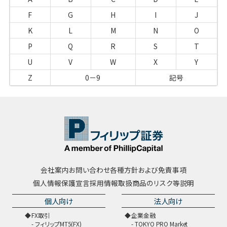
F
G
H
I
J
K
L
M
N
O
P
Q
R
S
T
U
V
W
X
Y
Z
0－9
記号
会社案内
お問い合わせ
各種方針および免責事項
個人情報保護宣言
採用情報
取扱商品のリスク等説明
個人向け
法人向け
FX取引
企業金融
フィリップMT5(FX)
TOKYO PRO Market