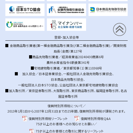
登録・加入協会等
金融商品取引業者(第一種金融商品取引業及び第二種金融商品取引業)／関東財務
局長（金商）第127号
商品先物取引業者／経済産業省20240430商第6号
農林水産省指令6新食第341号
宅地建物取引業者／東京都知事（1）第110368号
加入協会／
日本証券業協会
、
一般社団法人金融先物取引業協会
、
日本商品先物取引協会
、
一般社団法人日本STO協会
、
公益社団法人東京都宅地建物取引業協会
加入取引所／
東京証券取引所
、
大阪取引所
、
東京商品取引所
、
福岡証券取引所
、
名古
屋証券取引所
復興特別所得税について／
2013年1月1日から2037年12月31日までの25年間、復興特別所得税が課税されます。
復興特別所得税リーフレット
復興特別所得税Q&A
75才以上のお客様へのお知らせとお願い／
75才以上のお客様との取引に関するリーフレット