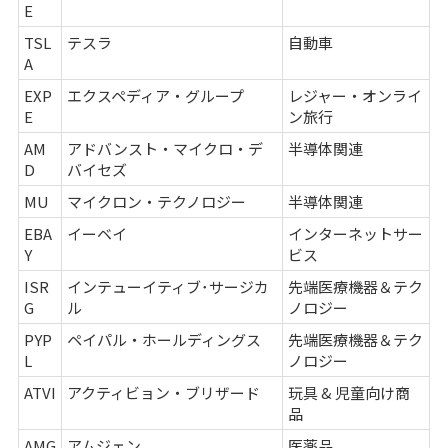
E
TSL
テスラ
自動車
A
EXP
エクスペディア・グループ
レジャー・オンライ
E
ン旅行
AM
アドバンスト・マイクロ・デ
半導体関連
D
バイセズ
MU
マイクロン・テクノロジー
半導体関連
EBA
イーベイ
インターネットサー
Y
ビス
ISR
インテューイティブ･サージカ
先端医療機器＆テク
G
ル
ノロジー
PYP
ペイパル・ホールディングス
先端医療機器＆テク
L
ノロジー
ATVI
アクティビョン・ブリザード
玩具 & 児童向け商
品
AMG
アムジェン
医薬品