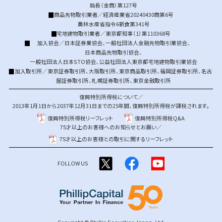
局長（金商）第127号
商品先物取引業者／経済産業省20240430商第6号
農林水産省指令6新食第341号
宅地建物取引業者／東京都知事（1）第110368号
加入協会／
日本証券業協会
、
一般社団法人金融先物取引業協会
、
日本商品先物取引協会
、
一般社団法人日本STO協会
、
公益社団法人東京都宅地建物取引業協会
加入取引所／
東京証券取引所
、
大阪取引所
、
東京商品取引所
、
福岡証券取引所
、
名古
屋証券取引所
、
札幌証券取引所
、
東京金融取引所
復興特別所得税について／
2013年1月1日から2037年12月31日までの25年間、復興特別所得税が課税されます。
復興特別所得税リーフレット
復興特別所得税Q&A
75才以上のお客様へのお知らせとお願い／
75才以上のお客様との取引に関するリーフレット
FOLLOW US