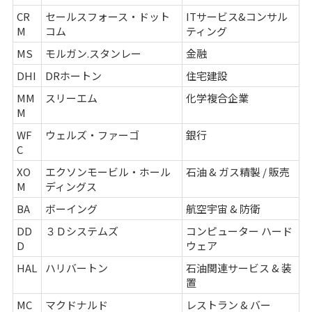
CR
セールスフォース・ドット
ITサービス&コンサル
M
コム
ティング
MS
モルガン.スタンレー
金融
DHI
DRホートン
住宅建設
MM
スリーエム
化学複合企業
M
WF
ウェルズ・ファーゴ
銀行
C
XO
エクソンモービル・ホール
石油 & ガス精製 / 販売
M
ディングス
BA
ボーイング
航空宇宙 & 防衛
DD
３Ｄシステムズ
コンピューター ハード
D
ウェア
HAL
ハリバートン
石油関連サービス & 装
置
MC
マクドナルド
レストラン & バー