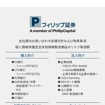
会社案内
お問い合わせ
各種方針および免責事項
個人情報保護宣言
採用情報
取扱商品のリスク等説明
個人向け
法人向け
FX取引
企業金融
フィリップMT5(FX)
TOKYO PRO Market
CFD取引
J-Adviser関連業務
フィリップMT5(CFD)
上場を希望する企業の皆様へ
先物取引
Club Chemistry
日本株投信・外債
IFAサポート業務
資産運用アドバイザー
公開買付・TOB
IPO
法人営業
外国株取引
DMA・高速取引等
ST取引