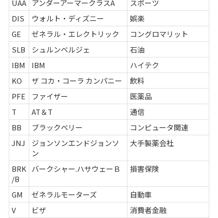
UAA
アンダーアーマークラスA
スポーツ
DIS
ウォルト・ディズニー
娯楽
GE
ゼネラル・エレクトリック
コングロマリット
SLB
シュルンベルジェ
石油
IBM
IBM
ハイテク
KO
ザ コカ・コーラ カンパニー
飲料
PFE
ファイザー
医薬品
T
AT＆T
通信
BB
ブラックベリー
コンピュータ関連
JNJ
ジョンソンエンドジョンソ
大手製薬会社
ン
BRK
バークシャー.ハサウェーＢ
損害保険
/B
GM
ゼネラルモーターズ
自動車
V
ビザ
消費者金融