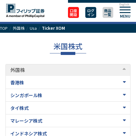
English
口座
ログ
商品
開設
イン
一覧
MENU
TOP
/
外国株
/
Usa
/
Ticker XOM
米国株式
外国株
香港株
シンガポール株
タイ株式
マレーシア株式
インドネシア株式