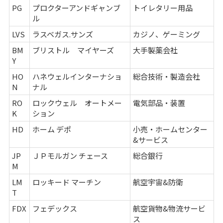
PG
プロクターアンドギャンブ
トイレタリー用品
ル
LVS
ラスベガス.サンズ
カジノ、ゲーミング
BM
ブリストル マイヤーズ
大手製薬会社
Y
HO
ハネウェルインターナショ
総合技術・製造会社
N
ナル
RO
ロックウェル オートメー
電気部品・装置
K
ション
HD
ホーム デポ
小売・ホームセンター
&サービス
JP
ＪＰモルガン チェース
総合銀行
M
LM
ロッキード マーチン
航空宇宙&防衛
T
FDX
フェデックス
航空貨物&物流サービ
ス