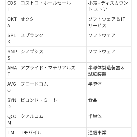
COS
コストコ・ホールセール
小売 - ディスカウン
T
ト ストア
OKT
オクタ
ソフトウェア & IT
A
サービス
SPL
スプランク
ソフトウェア
K
SNP
シノプシス
ソフトウェア
S
AMA
アプライド・マテリアルズ
半導体製造装置 &
T
試験装置
AVG
ブロードコム
半導体
O
BYN
ビヨンド・ミート
食品
D
QCO
クアルコム
半導体
M
TM
Tモバイル
通信事業