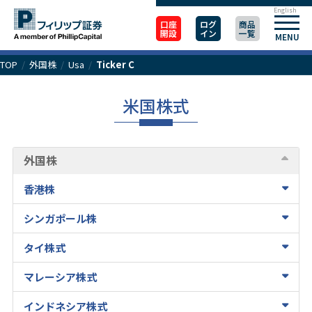
English
口座
ログ
商品
開設
イン
一覧
MENU
TOP
/
外国株
/
Usa
/
Ticker C
米国株式
外国株
香港株
シンガポール株
タイ株式
マレーシア株式
インドネシア株式