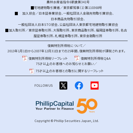
農林水産省指令6新食第341号
宅地建物取引業者／東京都知事（1）第110368号
加入協会／
日本証券業協会
、
一般社団法人金融先物取引業協会
、
日本商品先物取引協会
、
一般社団法人日本STO協会
、
公益社団法人東京都宅地建物取引業協会
加入取引所／
東京証券取引所
、
大阪取引所
、
東京商品取引所
、
福岡証券取引所
、
名古
屋証券取引所
、
札幌証券取引所
、
東京金融取引所
復興特別所得税について／
2013年1月1日から2037年12月31日までの25年間、復興特別所得税が課税されます。
復興特別所得税リーフレット
復興特別所得税Q&A
75才以上のお客様へのお知らせとお願い／
75才以上のお客様との取引に関するリーフレット
FOLLOW US
Copyright © Phillip Securities Japan, Ltd.