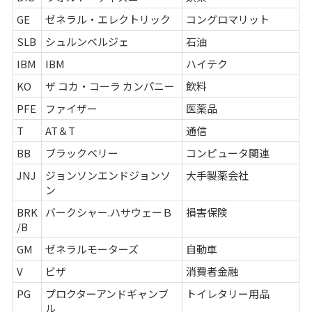
GE
ゼネラル・エレクトリック
コングロマリット
SLB
シュルンベルジェ
石油
IBM
IBM
ハイテク
KO
ザ コカ・コーラ カンパニー
飲料
PFE
ファイザー
医薬品
T
AT＆T
通信
BB
ブラックベリー
コンピュータ関連
JNJ
ジョンソンエンドジョンソ
大手製薬会社
ン
BRK
バークシャー.ハサウェーＢ
損害保険
/B
GM
ゼネラルモーターズ
自動車
V
ビザ
消費者金融
PG
プロクターアンドギャンブ
トイレタリー用品
ル