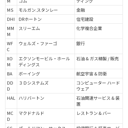
M
コム
ティング
MS
モルガン.スタンレー
金融
DHI
DRホートン
住宅建設
MM
スリーエム
化学複合企業
M
WF
ウェルズ・ファーゴ
銀行
C
XO
エクソンモービル・ホール
石油 & ガス精製 / 販売
M
ディングス
BA
ボーイング
航空宇宙 & 防衛
DD
３Ｄシステムズ
コンピューター ハード
D
ウェア
HAL
ハリバートン
石油関連サービス & 装
置
MC
マクドナルド
レストラン & バー
D