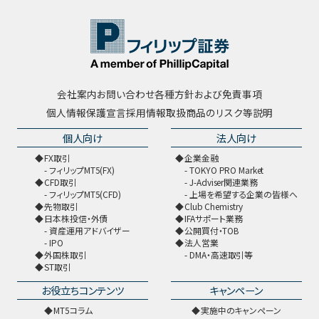
会社案内
お問い合わせ
各種方針および免責事項
個人情報保護宣言
採用情報
取扱商品のリスク等説明
個人向け
法人向け
FX取引
企業金融
フィリップMT5(FX)
TOKYO PRO Market
CFD取引
J-Adviser関連業務
フィリップMT5(CFD)
上場を希望する企業の皆様へ
先物取引
Club Chemistry
日本株投信・外債
IFAサポート業務
資産運用アドバイザー
公開買付・TOB
IPO
法人営業
外国株取引
DMA・高速取引等
ST取引
お役立ちコンテンツ
キャンペーン
MT5コラム
実施中のキャンペーン