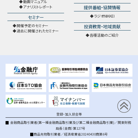
動画マニュアル
提供番組・協賛情報
アナリストレポート
ラジオNIKKEI
セミナー
開催予定のセミナー
投資教育・地域貢献
過去に開催されたセミナー
各種活動のご紹介
登録・加入協会等
金融商品取引業者(第一種金融商品取引業及び第二種金融商品取引業)／関東財務
局長（金商）第127号
商品先物取引業者／経済産業省20240430商第6号