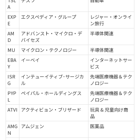
TSL
テスラ
自動車
A
EXP
エクスペディア・グループ
レジャー・オンライ
E
ン旅行
AM
アドバンスト・マイクロ・デ
半導体関連
D
バイセズ
MU
マイクロン・テクノロジー
半導体関連
EBA
イーベイ
インターネットサー
Y
ビス
ISR
インテューイティブ･サージカ
先端医療機器＆テク
G
ル
ノロジー
PYP
ペイパル・ホールディングス
先端医療機器＆テク
L
ノロジー
ATVI
アクティビョン・ブリザード
玩具 & 児童向け商
品
AMG
アムジェン
医薬品
N