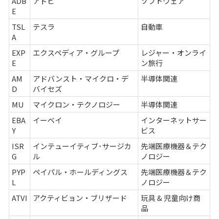
ADB
アドビ
ソフトウェア
E
TSL
テスラ
自動車
A
EXP
エクスペディア・グループ
レジャー・オンライ
E
ン旅行
AM
アドバンスト・マイクロ・デ
半導体関連
D
バイセズ
MU
マイクロン・テクノロジー
半導体関連
EBA
イーベイ
インターネットサー
Y
ビス
ISR
インテューイティブ･サージカ
先端医療機器＆テク
G
ル
ノロジー
PYP
ペイパル・ホールディングス
先端医療機器＆テク
L
ノロジー
ATVI
アクティビョン・ブリザード
玩具 & 児童向け商
品