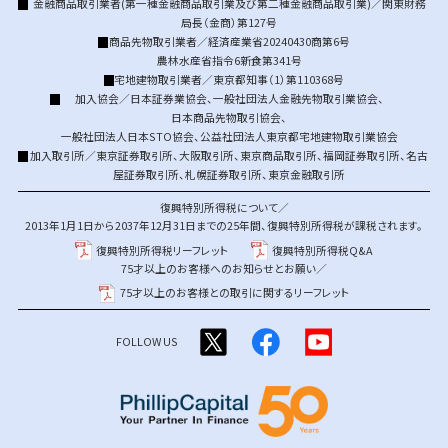
金融商品取引業者(第一種金融商品取引業及び第二種金融商品取引業)／関東財務
局長（金商）第127号
商品先物取引業者／経済産業省20240430商第6号
農林水産省指令6新食第341号
宅地建物取引業者／東京都知事（1）第110368号
加入協会／
日本証券業協会
、
一般社団法人金融先物取引業協会
、
日本商品先物取引協会
、
一般社団法人日本STO協会
、
公益社団法人東京都宅地建物取引業協会
加入取引所／
東京証券取引所
、
大阪取引所
、
東京商品取引所
、
福岡証券取引所
、
名古
屋証券取引所
、
札幌証券取引所
、
東京金融取引所
復興特別所得税について／
2013年1月1日から2037年12月31日までの25年間、復興特別所得税が課税されます。
復興特別所得税リーフレット
復興特別所得税Q&A
75才以上のお客様へのお知らせとお願い／
75才以上のお客様との取引に関するリーフレット
FOLLOW US