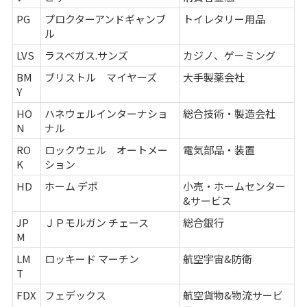
PG
プロクターアンドギャンブ
トイレタリー用品
ル
LVS
ラスベガス.サンズ
カジノ、ゲーミング
BM
ブリストル マイヤーズ
大手製薬会社
Y
HO
ハネウェルインターナショ
総合技術・製造会社
N
ナル
RO
ロックウェル オートメー
電気部品・装置
K
ション
HD
ホーム デポ
小売・ホームセンター
&サービス
JP
ＪＰモルガン チェース
総合銀行
M
LM
ロッキード マーチン
航空宇宙&防衛
T
FDX
フェデックス
航空貨物&物流サービ