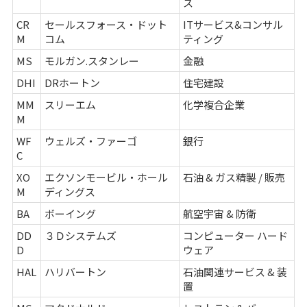
ス
CR
セールスフォース・ドット
ITサービス&コンサル
M
コム
ティング
MS
モルガン.スタンレー
金融
DHI
DRホートン
住宅建設
MM
スリーエム
化学複合企業
M
WF
ウェルズ・ファーゴ
銀行
C
XO
エクソンモービル・ホール
石油 & ガス精製 / 販売
M
ディングス
BA
ボーイング
航空宇宙 & 防衛
DD
３Ｄシステムズ
コンピューター ハード
D
ウェア
HAL
ハリバートン
石油関連サービス & 装
置