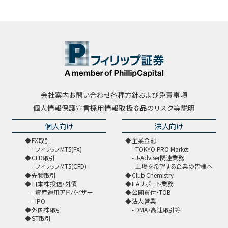
会社案内
お問い合わせ
各種方針および免責事項
個人情報保護宣言
採用情報
取扱商品のリスク等説明
個人向け
法人向け
FX取引
企業金融
フィリップMT5(FX)
TOKYO PRO Market
CFD取引
J-Adviser関連業務
フィリップMT5(CFD)
上場を希望する企業の皆様へ
先物取引
Club Chemistry
日本株投信・外債
IFAサポート業務
資産運用アドバイザー
公開買付・TOB
IPO
法人営業
外国株取引
DMA・高速取引等
ST取引