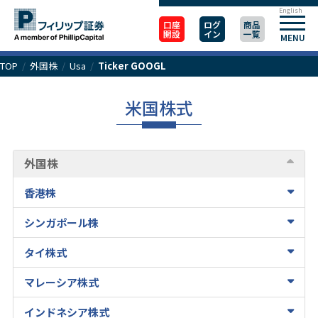
English
口座
ログ
商品
開設
イン
一覧
MENU
TOP
/
外国株
/
Usa
/
Ticker GOOGL
米国株式
外国株
香港株
シンガポール株
タイ株式
マレーシア株式
インドネシア株式