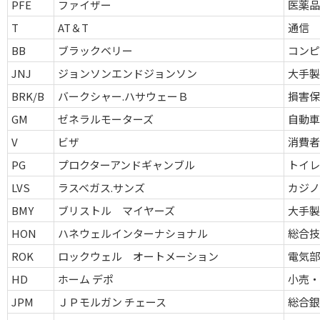
PFE
ファイザー
医薬
T
AT＆T
通信
BB
ブラックベリー
コン
JNJ
ジョンソンエンドジョンソン
大手
BRK/B
バークシャー.ハサウェーＢ
損害
GM
ゼネラルモーターズ
自動
V
ビザ
消費
PG
プロクターアンドギャンブル
トイ
LVS
ラスベガス.サンズ
カジ
BMY
ブリストル マイヤーズ
大手
HON
ハネウェルインターナショナル
総合
ROK
ロックウェル オートメーション
電気
HD
ホーム デポ
小売・
JPM
ＪＰモルガン チェース
総合