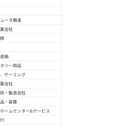
品
ピュータ関連
製薬会社
保険
車
者金融
レタリー用品
ノ、ゲーミング
製薬会社
技術・製造会社
部品・装置
ホームセンター&サービス
銀行