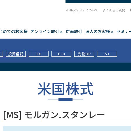
PhillipCapitalについて
よくあるご質問
じめてのお客様
オンライン取引
対面取引
法人のお客様
セミナ
式
投資信託
FX
CFD
先物OP
ST
米国株式
[MS] モルガン.スタンレー