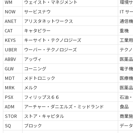
WM
ウェイスト・マネジメント
環境サ
NOW
サービスナウ
IT 
ANET
アリスタネットワークス
通信機
CAT
キャタピラー
重機
KEYS
キーサイト・テクノロジーズ
工業
UBER
ウーバー・テクノロジーズ
テクノ
ABBV
アッヴィ
医薬
GLW
コーニング
電子機
MDT
メドトロニック
医療機
MRK
メルク
医薬
PSX
フィリップス６６
石油・
ADM
アーチャー・ダニエルズ・ミッドランド
食品
STOR
ストア・キャピタル
商業施設
SQ
ブロック
デー