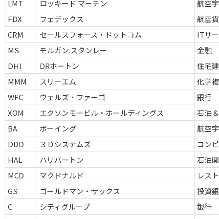
LMT
ロッキード マーチン
航空宇
FDX
フェデックス
航空貨
CRM
セールスフォース・ドットコム
ITサ
MS
モルガン.スタンレー
金融
DHI
DRホートン
住宅
MMM
スリーエム
化学
WFC
ウェルズ・ファーゴ
銀行
XOM
エクソンモービル・ホールディングス
石油 &
BA
ボーイング
航空宇
DDD
３Ｄシステムズ
コンピ
HAL
ハリバートン
石油関
MCD
マクドナルド
レスト
GS
ゴールドマン・サックス
投資銀
C
シティグループ
銀行