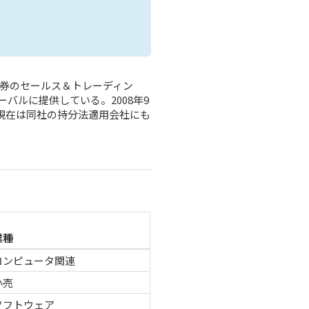
債券のセールス＆トレーディン
バルに提供している。2008年9
現在は同社の持分法適用会社にも
業種
コンピュータ関連
小売
ソフトウェア