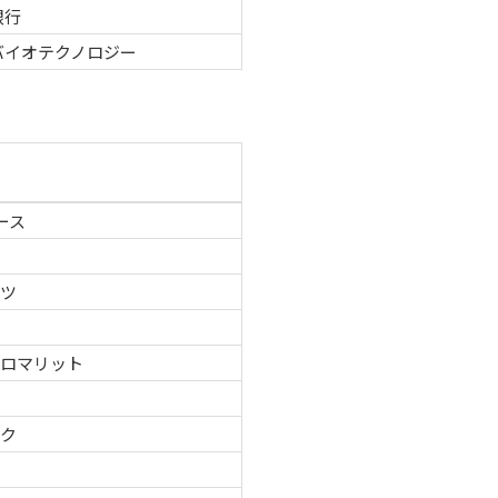
銀行
バイオテクノロジー
ース
ーツ
グロマリット
テク