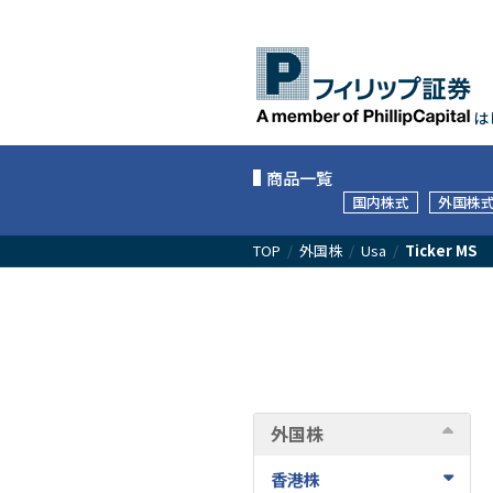
は
商品一覧
国内株式
外国株
TOP
/
外国株
/
Usa
/
Ticker MS
外国株
香港株