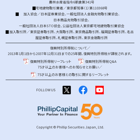
農林水産省指令6新食第341号
宅地建物取引業者／東京都知事（1）第110368号
加入協会／
日本証券業協会
、
一般社団法人金融先物取引業協会
、
日本商品先物取引協会
、
一般社団法人日本STO協会
、
公益社団法人東京都宅地建物取引業協会
加入取引所／
東京証券取引所
、
大阪取引所
、
東京商品取引所
、
福岡証券取引所
、
名古
屋証券取引所
、
札幌証券取引所
、
東京金融取引所
復興特別所得税について／
2013年1月1日から2037年12月31日までの25年間、復興特別所得税が課税されます。
復興特別所得税リーフレット
復興特別所得税Q&A
75才以上のお客様へのお知らせとお願い／
75才以上のお客様との取引に関するリーフレット
FOLLOW US
Copyright © Phillip Securities Japan, Ltd.