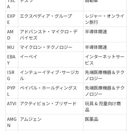
TSL
テスラ
自動車
A
EXP
エクスペディア・グループ
レジャー・オンライ
E
ン旅行
AM
アドバンスト・マイクロ・デ
半導体関連
D
バイセズ
MU
マイクロン・テクノロジー
半導体関連
EBA
イーベイ
インターネットサー
Y
ビス
ISR
インテューイティブ･サージカ
先端医療機器＆テク
G
ル
ノロジー
PYP
ペイパル・ホールディングス
先端医療機器＆テク
L
ノロジー
ATVI
アクティビョン・ブリザード
玩具 & 児童向け商
品
AMG
アムジェン
医薬品
N