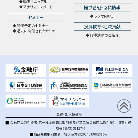
動画マニュアル
提供番組・協賛情報
アナリストレポート
ラジオNIKKEI
セミナー
開催予定のセミナー
投資教育・地域貢献
過去に開催されたセミナー
各種活動のご紹介
登録・加入協会等
金融商品取引業者(第一種金融商品取引業及び第二種金融商品取引業)／関東財務
局長（金商）第127号
商品先物取引業者／経済産業省20240430商第6号