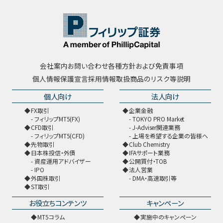
会社案内
お問い合わせ
各種方針および免責事項
個人情報保護宣言
採用情報
取扱商品のリスク等説明
個人向け
法人向け
FX取引
企業金融
フィリップMT5(FX)
TOKYO PRO Market
CFD取引
J-Adviser関連業務
フィリップMT5(CFD)
上場を希望する企業の皆様へ
先物取引
Club Chemistry
日本株投信・外債
IFAサポート業務
資産運用アドバイザー
公開買付・TOB
IPO
法人営業
外国株取引
DMA・高速取引等
ST取引
お役立ちコンテンツ
キャンペーン
MT5コラム
実施中のキャンペーン