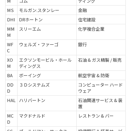
M
コム
ティング
MS
モルガン.スタンレー
金融
DHI
DRホートン
住宅建設
MM
スリーエム
化学複合企業
M
WF
ウェルズ・ファーゴ
銀行
C
XO
エクソンモービル・ホール
石油 & ガス精製 / 販売
M
ディングス
BA
ボーイング
航空宇宙 & 防衛
DD
３Ｄシステムズ
コンピューター ハード
D
ウェア
HAL
ハリバートン
石油関連サービス & 装
置
MC
マクドナルド
レストラン & バー
D