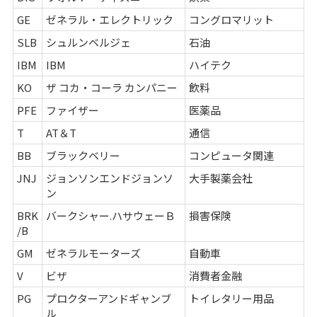
GE
ゼネラル・エレクトリック
コングロマリット
SLB
シュルンベルジェ
石油
IBM
IBM
ハイテク
KO
ザ コカ・コーラ カンパニー
飲料
PFE
ファイザー
医薬品
T
AT＆T
通信
BB
ブラックベリー
コンピュータ関連
JNJ
ジョンソンエンドジョンソ
大手製薬会社
ン
BRK
バークシャー.ハサウェーＢ
損害保険
/B
GM
ゼネラルモーターズ
自動車
V
ビザ
消費者金融
PG
プロクターアンドギャンブ
トイレタリー用品
ル