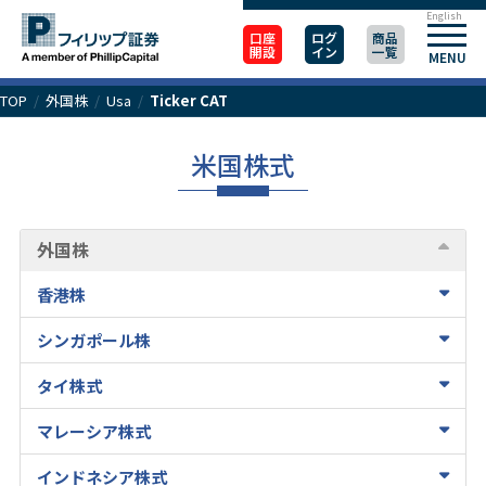
English
口座
ログ
商品
開設
イン
一覧
MENU
TOP
/
外国株
/
Usa
/
Ticker CAT
米国株式
外国株
香港株
シンガポール株
タイ株式
マレーシア株式
インドネシア株式