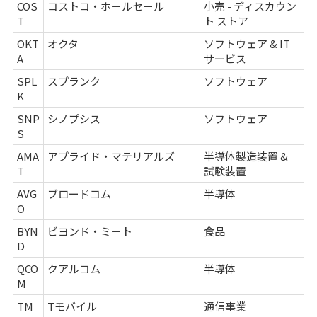
COS
コストコ・ホールセール
小売 - ディスカウン
T
ト ストア
OKT
オクタ
ソフトウェア & IT
A
サービス
SPL
スプランク
ソフトウェア
K
SNP
シノプシス
ソフトウェア
S
AMA
アプライド・マテリアルズ
半導体製造装置 &
T
試験装置
AVG
ブロードコム
半導体
O
BYN
ビヨンド・ミート
食品
D
QCO
クアルコム
半導体
M
TM
Tモバイル
通信事業