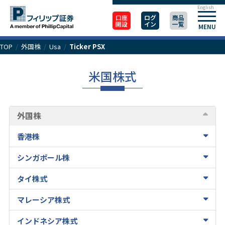
English
口座
ログ
商品
開設
イン
一覧
MENU
TOP
/
外国株
/
Usa
/
Ticker PSX
米国株式
外国株
香港株
シンガポール株
タイ株式
マレーシア株式
インドネシア株式