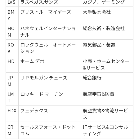
LVS
ラスベガス.サンズ
カジノ、ゲーミング
BM
ブリストル マイヤーズ
大手製薬会社
Y
HO
ハネウェルインターナショ
総合技術・製造会社
N
ナル
RO
ロックウェル オートメー
電気部品・装置
K
ション
HD
ホーム デポ
小売・ホームセンター
&サービス
JP
ＪＰモルガン チェース
総合銀行
M
LM
ロッキード マーチン
航空宇宙&防衛
T
FDX
フェデックス
航空貨物&物流サービ
ス
CR
セールスフォース・ドット
ITサービス&コンサル
M
コム
ティング