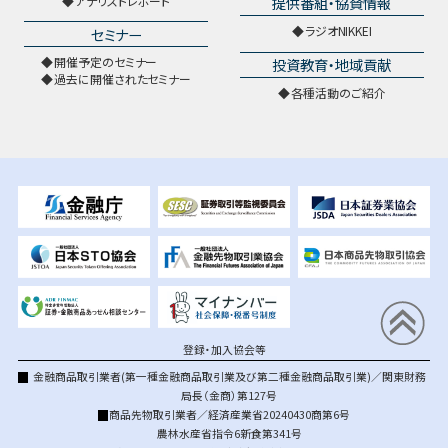
提供番組・協賛情報
アナリストレポート
ラジオNIKKEI
セミナー
開催予定のセミナー
投資教育・地域貢献
過去に開催されたセミナー
各種活動のご紹介
登録・加入協会等
金融商品取引業者(第一種金融商品取引業及び第二種金融商品取引業)／関東財務
局長（金商）第127号
商品先物取引業者／経済産業省20240430商第6号
農林水産省指令6新食第341号