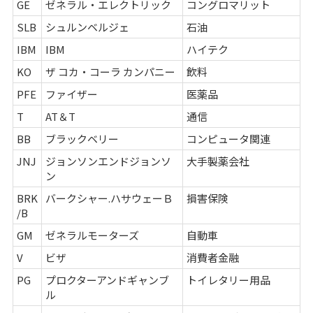
GE
ゼネラル・エレクトリック
コングロマリット
SLB
シュルンベルジェ
石油
IBM
IBM
ハイテク
KO
ザ コカ・コーラ カンパニー
飲料
PFE
ファイザー
医薬品
T
AT＆T
通信
BB
ブラックベリー
コンピュータ関連
JNJ
ジョンソンエンドジョンソ
大手製薬会社
ン
BRK
バークシャー.ハサウェーＢ
損害保険
/B
GM
ゼネラルモーターズ
自動車
V
ビザ
消費者金融
PG
プロクターアンドギャンブ
トイレタリー用品
ル