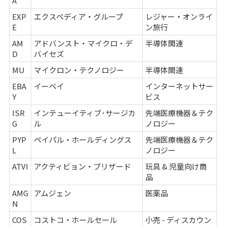
A
EXP
エクスペディア・グループ
レジャー・オンライ
E
ン旅行
AM
アドバンスト・マイクロ・デ
半導体関連
D
バイセズ
MU
マイクロン・テクノロジー
半導体関連
EBA
イーベイ
インターネットサー
Y
ビス
ISR
インテューイティブ･サージカ
先端医療機器＆テク
G
ル
ノロジー
PYP
ペイパル・ホールディングス
先端医療機器＆テク
L
ノロジー
ATVI
アクティビョン・ブリザード
玩具 & 児童向け商
品
AMG
アムジェン
医薬品
N
COS
コストコ・ホールセール
小売 - ディスカウン