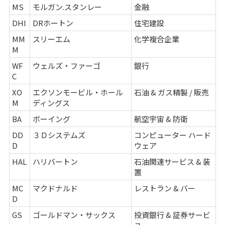
MS
モルガン.スタンレー
金融
DHI
DRホートン
住宅建設
MM
スリーエム
化学複合企業
M
WF
ウェルズ・ファーゴ
銀行
C
XO
エクソンモービル・ホール
石油 & ガス精製 / 販売
M
ディングス
BA
ボーイング
航空宇宙 & 防衛
DD
３Ｄシステムズ
コンピューター ハード
D
ウェア
HAL
ハリバートン
石油関連サービス & 装
置
MC
マクドナルド
レストラン & バー
D
GS
ゴールドマン・サックス
投資銀行 & 証券サービ