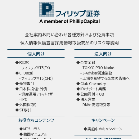
会社案内
お問い合わせ
各種方針および免責事項
個人情報保護宣言
採用情報
取扱商品のリスク等説明
個人向け
法人向け
FX取引
企業金融
フィリップMT5(FX)
TOKYO PRO Market
CFD取引
J-Adviser関連業務
フィリップMT5(CFD)
上場を希望する企業の皆様へ
先物取引
Club Chemistry
日本株投信・外債
IFAサポート業務
資産運用アドバイザー
公開買付・TOB
IPO
法人営業
外国株取引
DMA・高速取引等
ST取引
お役立ちコンテンツ
キャンペーン
MT5コラム
実施中のキャンペーン
動画マニュアル