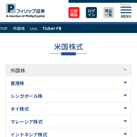
English
口座
ログ
商品
開設
イン
一覧
MENU
TOP
/
外国株
/
Usa
/
Ticker FB
米国株式
外国株
香港株
シンガポール株
タイ株式
マレーシア株式
インドネシア株式