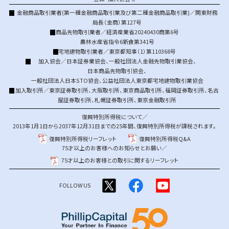
金融商品取引業者(第一種金融商品取引業及び第二種金融商品取引業)／関東財務
局長（金商）第127号
商品先物取引業者／経済産業省20240430商第6号
農林水産省指令6新食第341号
宅地建物取引業者／東京都知事（1）第110368号
加入協会／
日本証券業協会
、
一般社団法人金融先物取引業協会
、
日本商品先物取引協会
、
一般社団法人日本STO協会
、
公益社団法人東京都宅地建物取引業協会
加入取引所／
東京証券取引所
、
大阪取引所
、
東京商品取引所
、
福岡証券取引所
、
名古
屋証券取引所
、
札幌証券取引所
、
東京金融取引所
復興特別所得税について／
2013年1月1日から2037年12月31日までの25年間、復興特別所得税が課税されます。
復興特別所得税リーフレット
復興特別所得税Q&A
75才以上のお客様へのお知らせとお願い／
75才以上のお客様との取引に関するリーフレット
FOLLOW US