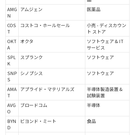
AMG
アムジェン
医薬品
N
COS
コストコ・ホールセール
小売 - ディスカウン
T
ト ストア
OKT
オクタ
ソフトウェア & IT
A
サービス
SPL
スプランク
ソフトウェア
K
SNP
シノプシス
ソフトウェア
S
AMA
アプライド・マテリアルズ
半導体製造装置 &
T
試験装置
AVG
ブロードコム
半導体
O
BYN
ビヨンド・ミート
食品
D