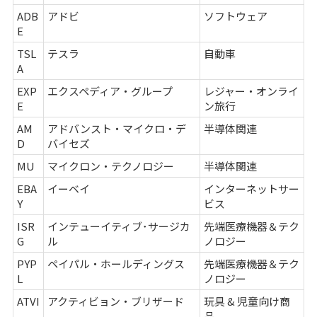
ADB
アドビ
ソフトウェア
E
TSL
テスラ
自動車
A
EXP
エクスペディア・グループ
レジャー・オンライ
E
ン旅行
AM
アドバンスト・マイクロ・デ
半導体関連
D
バイセズ
MU
マイクロン・テクノロジー
半導体関連
EBA
イーベイ
インターネットサー
Y
ビス
ISR
インテューイティブ･サージカ
先端医療機器＆テク
G
ル
ノロジー
PYP
ペイパル・ホールディングス
先端医療機器＆テク
L
ノロジー
ATVI
アクティビョン・ブリザード
玩具 & 児童向け商
品