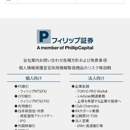
会社案内
お問い合わせ
各種方針および免責事項
個人情報保護宣言
採用情報
取扱商品のリスク等説明
個人向け
法人向け
FX取引
企業金融
フィリップMT5(FX)
TOKYO PRO Market
CFD取引
J-Adviser関連業務
フィリップMT5(CFD)
上場を希望する企業の皆様へ
先物取引
Club Chemistry
日本株投信・外債
IFAサポート業務
資産運用アドバイザー
公開買付・TOB
IPO
法人営業
外国株取引
DMA・高速取引等