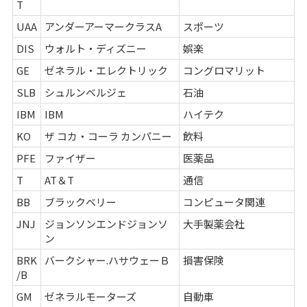
T
UAA
アンダーアーマークラスA
スポーツ
DIS
ウォルト・ディズニー
娯楽
GE
ゼネラル・エレクトリック
コングロマリット
SLB
シュルンベルジェ
石油
IBM
IBM
ハイテク
KO
ザ コカ・コーラ カンパニー
飲料
PFE
ファイザー
医薬品
T
AT＆T
通信
BB
ブラックベリー
コンピュータ関連
JNJ
ジョンソンエンドジョンソ
大手製薬会社
ン
BRK
バークシャー.ハサウェーＢ
損害保険
/B
GM
ゼネラルモーターズ
自動車