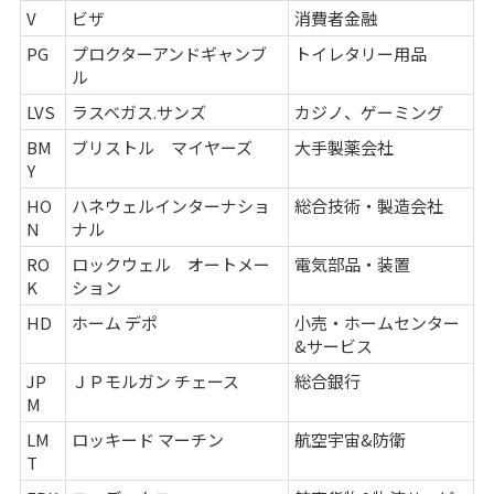
V
ビザ
消費者金融
PG
プロクターアンドギャンブ
トイレタリー用品
ル
LVS
ラスベガス.サンズ
カジノ、ゲーミング
BM
ブリストル マイヤーズ
大手製薬会社
Y
HO
ハネウェルインターナショ
総合技術・製造会社
N
ナル
RO
ロックウェル オートメー
電気部品・装置
K
ション
HD
ホーム デポ
小売・ホームセンター
&サービス
JP
ＪＰモルガン チェース
総合銀行
M
LM
ロッキード マーチン
航空宇宙&防衛
T