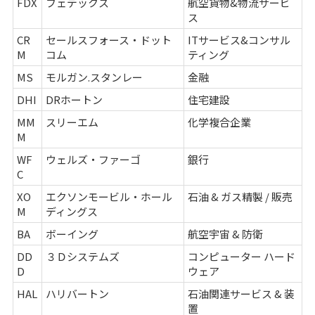
FDX
フェデックス
航空貨物&物流サービ
ス
CR
セールスフォース・ドット
ITサービス&コンサル
M
コム
ティング
MS
モルガン.スタンレー
金融
DHI
DRホートン
住宅建設
MM
スリーエム
化学複合企業
M
WF
ウェルズ・ファーゴ
銀行
C
XO
エクソンモービル・ホール
石油 & ガス精製 / 販売
M
ディングス
BA
ボーイング
航空宇宙 & 防衛
DD
３Ｄシステムズ
コンピューター ハード
D
ウェア
HAL
ハリバートン
石油関連サービス & 装
置