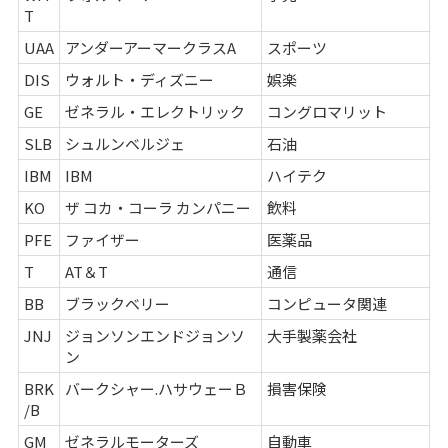
T
UAA
アンダーアーマークラスA
スポーツ
DIS
ウォルト・ディズニー
娯楽
GE
ゼネラル・エレクトリック
コングロマリット
SLB
シュルンベルジェ
石油
IBM
IBM
ハイテク
KO
ザ コカ・コーラ カンパニー
飲料
PFE
ファイザー
医薬品
T
AT＆T
通信
BB
ブラックベリー
コンピュータ関連
JNJ
ジョンソンエンドジョンソ
大手製薬会社
ン
BRK
バークシャー.ハサウェーＢ
損害保険
/B
GM
ゼネラルモーターズ
自動車