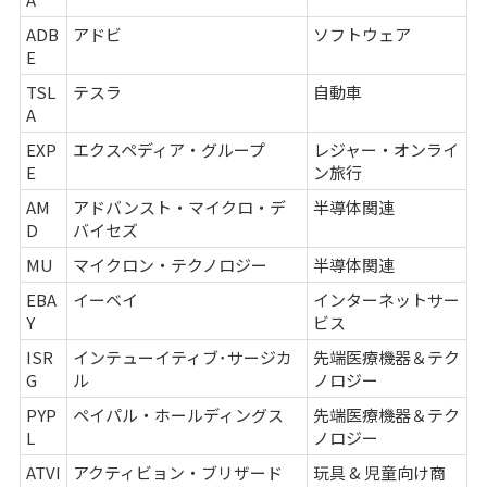
ADB
アドビ
ソフトウェア
E
TSL
テスラ
自動車
A
EXP
エクスペディア・グループ
レジャー・オンライ
E
ン旅行
AM
アドバンスト・マイクロ・デ
半導体関連
D
バイセズ
MU
マイクロン・テクノロジー
半導体関連
EBA
イーベイ
インターネットサー
Y
ビス
ISR
インテューイティブ･サージカ
先端医療機器＆テク
G
ル
ノロジー
PYP
ペイパル・ホールディングス
先端医療機器＆テク
L
ノロジー
ATVI
アクティビョン・ブリザード
玩具 & 児童向け商