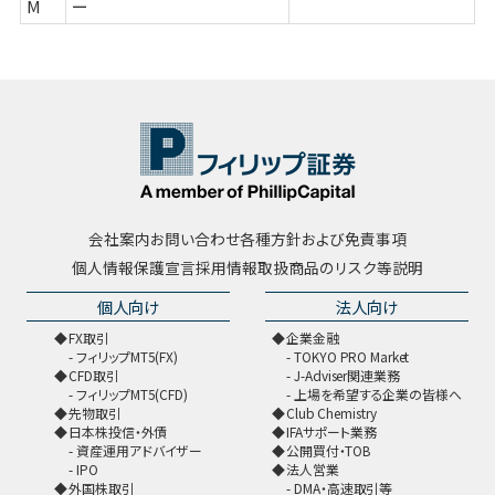
M
ー
会社案内
お問い合わせ
各種方針および免責事項
個人情報保護宣言
採用情報
取扱商品のリスク等説明
個人向け
法人向け
FX取引
企業金融
フィリップMT5(FX)
TOKYO PRO Market
CFD取引
J-Adviser関連業務
フィリップMT5(CFD)
上場を希望する企業の皆様へ
先物取引
Club Chemistry
日本株投信・外債
IFAサポート業務
資産運用アドバイザー
公開買付・TOB
IPO
法人営業
外国株取引
DMA・高速取引等