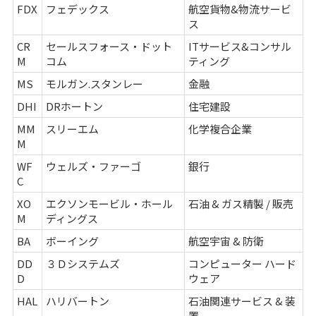
FDX
フェデックス
航空貨物&物流サービ
ス
CR
セールスフォース・ドット
ITサービス&コンサル
M
コム
ティング
MS
モルガン.スタンレー
金融
DHI
DRホートン
住宅建設
MM
スリーエム
化学複合企業
M
WF
ウェルズ・ファーゴ
銀行
C
XO
エクソンモービル・ホール
石油 & ガス精製 / 販売
M
ディングス
BA
ボーイング
航空宇宙 & 防衛
DD
３Ｄシステムズ
コンピューター ハード
D
ウェア
HAL
ハリバートン
石油関連サービス & 装
置