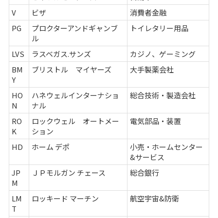
V
ビザ
消費者金融
PG
プロクターアンドギャンブ
トイレタリー用品
ル
LVS
ラスベガス.サンズ
カジノ、ゲーミング
BM
ブリストル マイヤーズ
大手製薬会社
Y
HO
ハネウェルインターナショ
総合技術・製造会社
N
ナル
RO
ロックウェル オートメー
電気部品・装置
K
ション
HD
ホーム デポ
小売・ホームセンター
&サービス
JP
ＪＰモルガン チェース
総合銀行
M
LM
ロッキード マーチン
航空宇宙&防衛
T