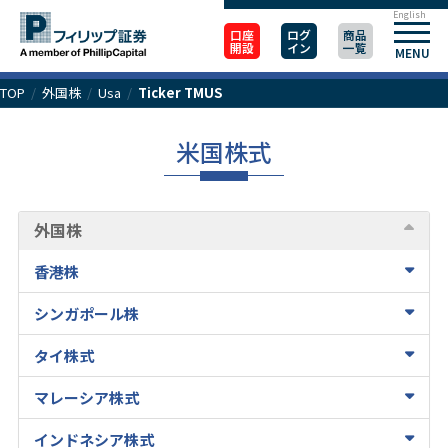
English
口座
ログ
商品
開設
イン
一覧
MENU
TOP
/
外国株
/
Usa
/
Ticker TMUS
米国株式
外国株
香港株
シンガポール株
タイ株式
マレーシア株式
インドネシア株式