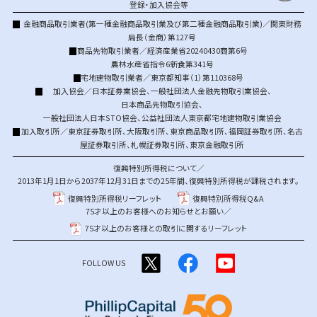
登録・加入協会等
金融商品取引業者(第一種金融商品取引業及び第二種金融商品取引業)／関東財務
局長（金商）第127号
商品先物取引業者／経済産業省20240430商第6号
農林水産省指令6新食第341号
宅地建物取引業者／東京都知事（1）第110368号
加入協会／
日本証券業協会
、
一般社団法人金融先物取引業協会
、
日本商品先物取引協会
、
一般社団法人日本STO協会
、
公益社団法人東京都宅地建物取引業協会
加入取引所／
東京証券取引所
、
大阪取引所
、
東京商品取引所
、
福岡証券取引所
、
名古
屋証券取引所
、
札幌証券取引所
、
東京金融取引所
復興特別所得税について／
2013年1月1日から2037年12月31日までの25年間、復興特別所得税が課税されます。
復興特別所得税リーフレット
復興特別所得税Q&A
75才以上のお客様へのお知らせとお願い／
75才以上のお客様との取引に関するリーフレット
FOLLOW US