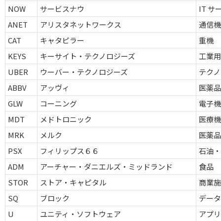
NOW
サービスナウ
IT 
ANET
アリスタネットワークス
通信機
CAT
キャタピラー
重機
KEYS
キーサイト・テクノロジーズ
工業
UBER
ウーバー・テクノロジーズ
テクノ
ABBV
アッヴィ
医薬
GLW
コーニング
電子機
MDT
メドトロニック
医療機
MRK
メルク
医薬
PSX
フィリップス６６
石油・
ADM
アーチャー・ダニエルズ・ミッドランド
食品
STOR
ストア・キャピタル
商業施設
SQ
ブロック
デー
U
ユニティ・ソフトウェア
アプ