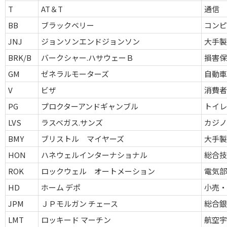
T
AT＆T
通信
BB
ブラックベリー
コン
JNJ
ジョンソンエンドジョンソン
大手
BRK/B
バークシャー.ハサウェーＢ
損害
GM
ゼネラルモーターズ
自動
V
ビザ
消費
PG
プロクターアンドギャンブル
トイ
LVS
ラスベガス.サンズ
カジ
BMY
ブリストル マイヤーズ
大手
HON
ハネウェルインターナショナル
総合
ROK
ロックウェル オートメーション
電気
HD
ホーム デポ
小売・
JPM
ＪＰモルガン チェース
総合
LMT
ロッキード マーチン
航空宇