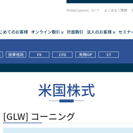
PhillipCapitalについて
よくあるご質問
じめてのお客様
オンライン取引
対面取引
法人のお客様
セミナ
式
投資信託
FX
CFD
先物OP
ST
米国株式
[GLW] コーニング