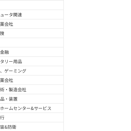
ピュータ関連
製薬会社
保険
車
者金融
レタリー用品
ノ、ゲーミング
製薬会社
技術・製造会社
部品・装置
ホームセンター&サービス
銀行
宙&防衛