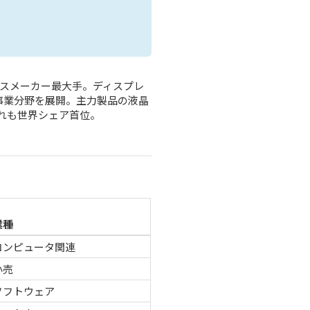
ラスメーカー最大手。ディスプレ
事業分野を展開。主力製品の液晶
れも世界シェア首位。
業種
コンピュータ関連
小売
ソフトウェア