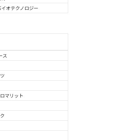
バイオテクノロジー
ース
ーツ
グロマリット
テク
品