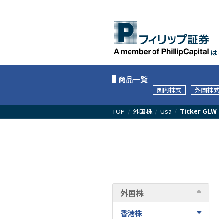
は
商品一覧
国内株式
外国株
TOP
/
外国株
/
Usa
/
Ticker GLW
外国株
香港株