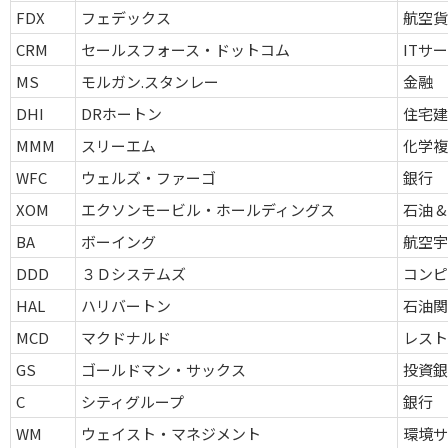
FDX
フェデックス
航空貨
CRM
セールスフォース・ドットコム
ITサ
MS
モルガン.スタンレー
金融
DHI
DRホートン
住宅
MMM
スリーエム
化学
WFC
ウェルズ・ファーゴ
銀行
XOM
エクソンモービル・ホールディングス
石油 &
BA
ボーイング
航空宇
DDD
３Ｄシステムズ
コンピ
HAL
ハリバートン
石油関
MCD
マクドナルド
レスト
GS
ゴールドマン・サックス
投資銀
C
シティグループ
銀行
WM
ウェイスト・マネジメント
環境サ