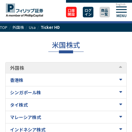
English
口座
ログ
商品
開設
イン
一覧
MENU
TOP
/
外国株
/
Usa
/
Ticker HD
米国株式
外国株
香港株
シンガポール株
タイ株式
マレーシア株式
インドネシア株式