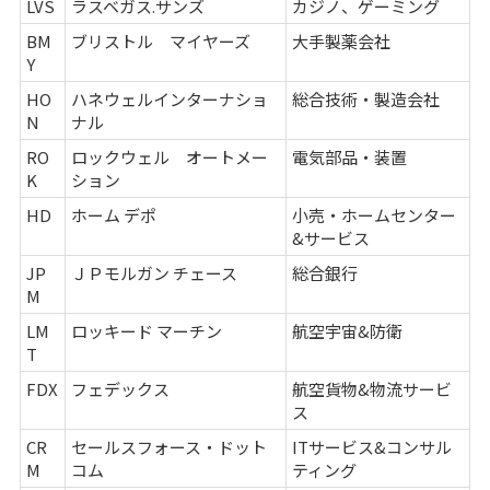
LVS
ラスベガス.サンズ
カジノ、ゲーミング
BM
ブリストル マイヤーズ
大手製薬会社
Y
HO
ハネウェルインターナショ
総合技術・製造会社
N
ナル
RO
ロックウェル オートメー
電気部品・装置
K
ション
HD
ホーム デポ
小売・ホームセンター
&サービス
JP
ＪＰモルガン チェース
総合銀行
M
LM
ロッキード マーチン
航空宇宙&防衛
T
FDX
フェデックス
航空貨物&物流サービ
ス
CR
セールスフォース・ドット
ITサービス&コンサル
M
コム
ティング