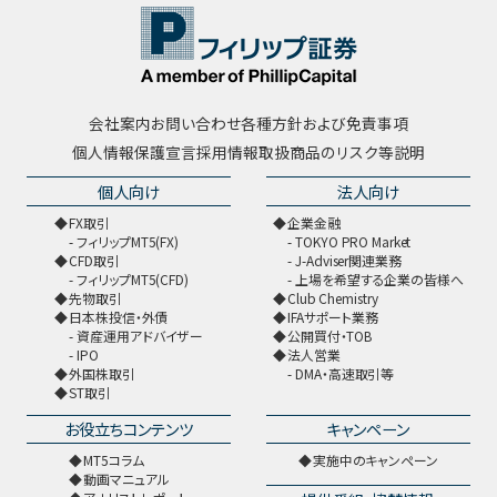
会社案内
お問い合わせ
各種方針および免責事項
個人情報保護宣言
採用情報
取扱商品のリスク等説明
個人向け
法人向け
FX取引
企業金融
フィリップMT5(FX)
TOKYO PRO Market
CFD取引
J-Adviser関連業務
フィリップMT5(CFD)
上場を希望する企業の皆様へ
先物取引
Club Chemistry
日本株投信・外債
IFAサポート業務
資産運用アドバイザー
公開買付・TOB
IPO
法人営業
外国株取引
DMA・高速取引等
ST取引
お役立ちコンテンツ
キャンペーン
MT5コラム
実施中のキャンペーン
動画マニュアル