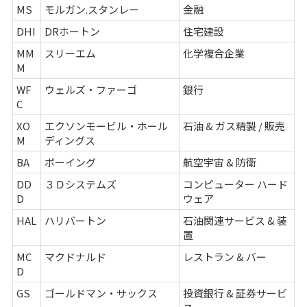
MS
モルガン.スタンレー
金融
DHI
DRホートン
住宅建設
MM
スリーエム
化学複合企業
M
WF
ウェルズ・ファーゴ
銀行
C
XO
エクソンモービル・ホール
石油 & ガス精製 / 販売
M
ディングス
BA
ボーイング
航空宇宙 & 防衛
DD
３Ｄシステムズ
コンピューター ハード
D
ウェア
HAL
ハリバートン
石油関連サービス & 装
置
MC
マクドナルド
レストラン & バー
D
GS
ゴールドマン・サックス
投資銀行 & 証券サービ