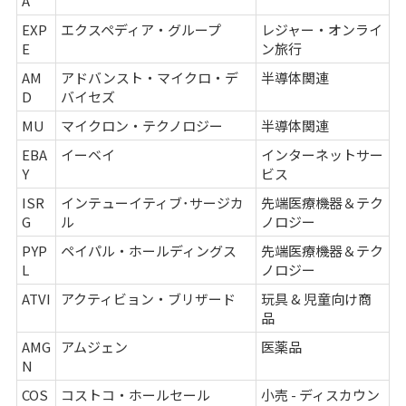
A
EXP
エクスペディア・グループ
レジャー・オンライ
E
ン旅行
AM
アドバンスト・マイクロ・デ
半導体関連
D
バイセズ
MU
マイクロン・テクノロジー
半導体関連
EBA
イーベイ
インターネットサー
Y
ビス
ISR
インテューイティブ･サージカ
先端医療機器＆テク
G
ル
ノロジー
PYP
ペイパル・ホールディングス
先端医療機器＆テク
L
ノロジー
ATVI
アクティビョン・ブリザード
玩具 & 児童向け商
品
AMG
アムジェン
医薬品
N
COS
コストコ・ホールセール
小売 - ディスカウン