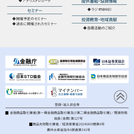
提供番組・協賛情報
アナリストレポート
ラジオNIKKEI
セミナー
開催予定のセミナー
投資教育・地域貢献
過去に開催されたセミナー
各種活動のご紹介
登録・加入協会等
金融商品取引業者(第一種金融商品取引業及び第二種金融商品取引業)／関東財務
局長（金商）第127号
商品先物取引業者／経済産業省20240430商第6号
農林水産省指令6新食第341号