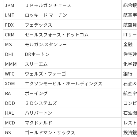
JPM
ＪＰモルガン チェース
総合
LMT
ロッキード マーチン
航空宇
FDX
フェデックス
航空貨
CRM
セールスフォース・ドットコム
ITサ
MS
モルガン.スタンレー
金融
DHI
DRホートン
住宅
MMM
スリーエム
化学
WFC
ウェルズ・ファーゴ
銀行
XOM
エクソンモービル・ホールディングス
石油 &
BA
ボーイング
航空宇
DDD
３Ｄシステムズ
コンピ
HAL
ハリバートン
石油関
MCD
マクドナルド
レスト
GS
ゴールドマン・サックス
投資銀