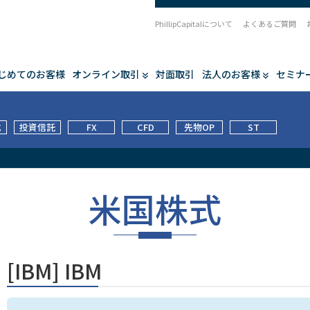
PhillipCapitalについて
よくあるご質問
じめてのお客様
オンライン取引
対面取引
法人のお客様
セミナ
式
投資信託
FX
CFD
先物OP
ST
米国株式
[IBM] IBM