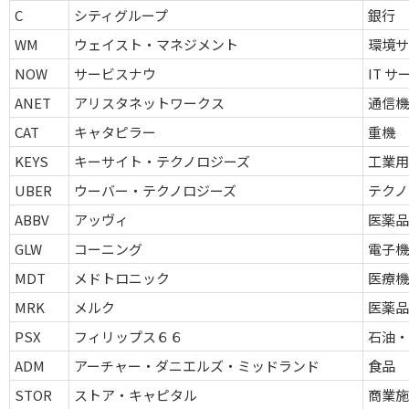
C
シティグループ
銀行
WM
ウェイスト・マネジメント
環境サ
NOW
サービスナウ
IT 
ANET
アリスタネットワークス
通信機
CAT
キャタピラー
重機
KEYS
キーサイト・テクノロジーズ
工業
UBER
ウーバー・テクノロジーズ
テクノ
ABBV
アッヴィ
医薬
GLW
コーニング
電子機
MDT
メドトロニック
医療機
MRK
メルク
医薬
PSX
フィリップス６６
石油・
ADM
アーチャー・ダニエルズ・ミッドランド
食品
STOR
ストア・キャピタル
商業施設