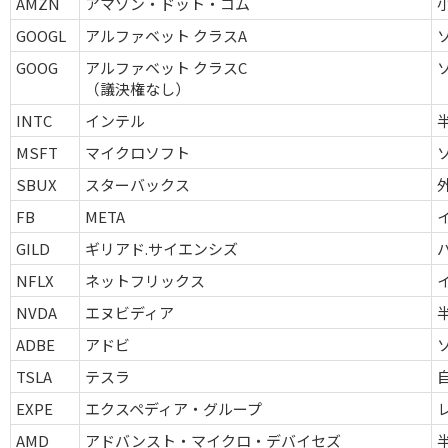
AMZN
アマゾン・ドット・コム
GOOGL
アルファベット クラスA
GOOG
アルファベット クラスC
（議決権なし）
INTC
インテル
MSFT
マイクロソフト
SBUX
スターバックス
FB
META
GILD
ギリアド.サイエンシズ
NFLX
ネットフリックス
NVDA
エヌビディア
ADBE
アドビ
TSLA
テスラ
EXPE
エクスペディア・グループ
AMD
アドバンスト・マイクロ・デバイセズ