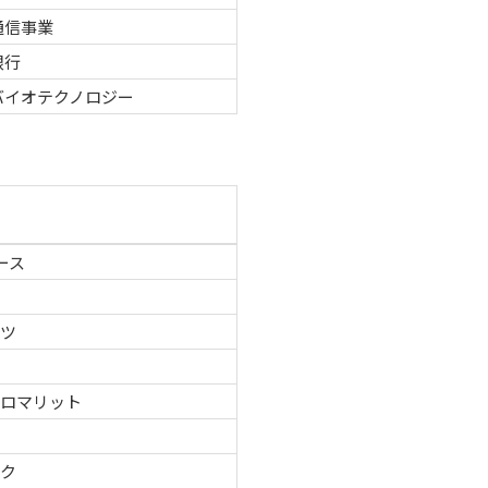
通信事業
銀行
バイオテクノロジー
ース
ーツ
グロマリット
テク