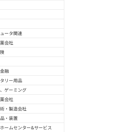
品
ピュータ関連
製薬会社
保険
車
者金融
レタリー用品
ノ、ゲーミング
製薬会社
技術・製造会社
部品・装置
ホームセンター&サービス