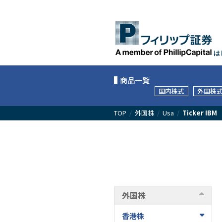
は
商品一覧
国内株式
外国株
TOP
/
外国株
/
Usa
/
Ticker IBM
外国株
香港株