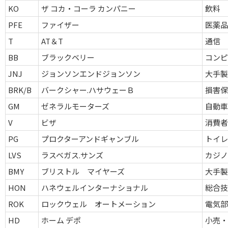
KO
ザ コカ・コーラ カンパニー
飲料
PFE
ファイザー
医薬
T
AT＆T
通信
BB
ブラックベリー
コン
JNJ
ジョンソンエンドジョンソン
大手
BRK/B
バークシャー.ハサウェーＢ
損害
GM
ゼネラルモーターズ
自動
V
ビザ
消費
PG
プロクターアンドギャンブル
トイ
LVS
ラスベガス.サンズ
カジ
BMY
ブリストル マイヤーズ
大手
HON
ハネウェルインターナショナル
総合
ROK
ロックウェル オートメーション
電気
HD
ホーム デポ
小売・