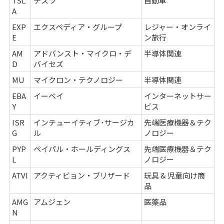
TSL
テスラ
自動車
A
EXP
エクスペディア・グループ
レジャー・オンライ
E
ン旅行
AM
アドバンスト・マイクロ・デ
半導体関連
D
バイセズ
MU
マイクロン・テクノロジー
半導体関連
EBA
イーベイ
インターネットサー
Y
ビス
ISR
インテューイティブ･サージカ
先端医療機器＆テク
G
ル
ノロジー
PYP
ペイパル・ホールディングス
先端医療機器＆テク
L
ノロジー
ATVI
アクティビョン・ブリザード
玩具 & 児童向け商
品
AMG
アムジェン
医薬品
N