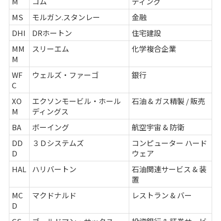
M
コム
ティング
MS
モルガン.スタンレー
金融
DHI
DRホートン
住宅建設
MM
スリーエム
化学複合企業
M
WF
ウェルズ・ファーゴ
銀行
C
XO
エクソンモービル・ホール
石油 & ガス精製 / 販売
M
ディングス
BA
ボーイング
航空宇宙 & 防衛
DD
３Ｄシステムズ
コンピューター ハード
D
ウェア
HAL
ハリバートン
石油関連サービス & 装
置
MC
マクドナルド
レストラン & バー
D