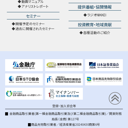
動画マニュアル
提供番組・協賛情報
アナリストレポート
ラジオNIKKEI
セミナー
開催予定のセミナー
投資教育・地域貢献
過去に開催されたセミナー
各種活動のご紹介
登録・加入協会等
金融商品取引業者(第一種金融商品取引業及び第二種金融商品取引業)／関東財務
局長（金商）第127号
商品先物取引業者／経済産業省20240430商第6号