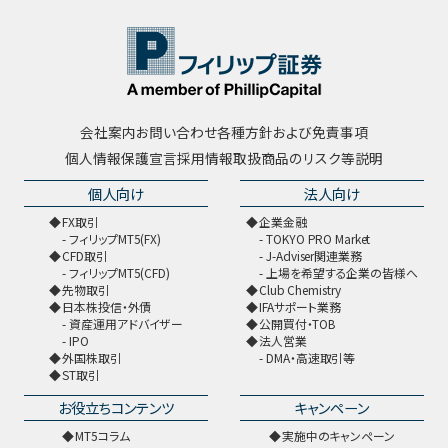
会社案内
お問い合わせ
各種方針および免責事項
個人情報保護宣言
採用情報
取扱商品のリスク等説明
個人向け
法人向け
FX取引
企業金融
フィリップMT5(FX)
TOKYO PRO Market
CFD取引
J-Adviser関連業務
フィリップMT5(CFD)
上場を希望する企業の皆様へ
先物取引
Club Chemistry
日本株投信・外債
IFAサポート業務
資産運用アドバイザー
公開買付・TOB
IPO
法人営業
外国株取引
DMA・高速取引等
ST取引
お役立ちコンテンツ
キャンペーン
MT5コラム
実施中のキャンペーン