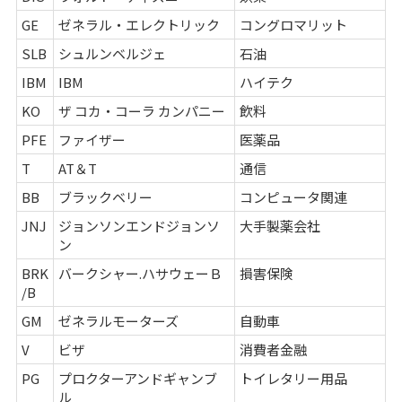
GE
ゼネラル・エレクトリック
コングロマリット
SLB
シュルンベルジェ
石油
IBM
IBM
ハイテク
KO
ザ コカ・コーラ カンパニー
飲料
PFE
ファイザー
医薬品
T
AT＆T
通信
BB
ブラックベリー
コンピュータ関連
JNJ
ジョンソンエンドジョンソ
大手製薬会社
ン
BRK
バークシャー.ハサウェーＢ
損害保険
/B
GM
ゼネラルモーターズ
自動車
V
ビザ
消費者金融
PG
プロクターアンドギャンブ
トイレタリー用品
ル