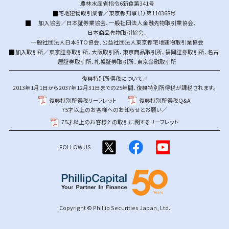
農林水産省指令6新食第341号
宅地建物取引業者／東京都知事（1）第110368号
加入協会／
日本証券業協会
、
一般社団法人金融先物取引業協会
、
日本商品先物取引協会
、
一般社団法人日本STO協会
、
公益社団法人東京都宅地建物取引業協会
加入取引所／
東京証券取引所
、
大阪取引所
、
東京商品取引所
、
福岡証券取引所
、
名古
屋証券取引所
、
札幌証券取引所
、
東京金融取引所
復興特別所得税について／
2013年1月1日から2037年12月31日までの25年間、復興特別所得税が課税されます。
復興特別所得税リーフレット
復興特別所得税Q&A
75才以上のお客様へのお知らせとお願い／
75才以上のお客様との取引に関するリーフレット
FOLLOW US
Copyright © Phillip Securities Japan, Ltd.