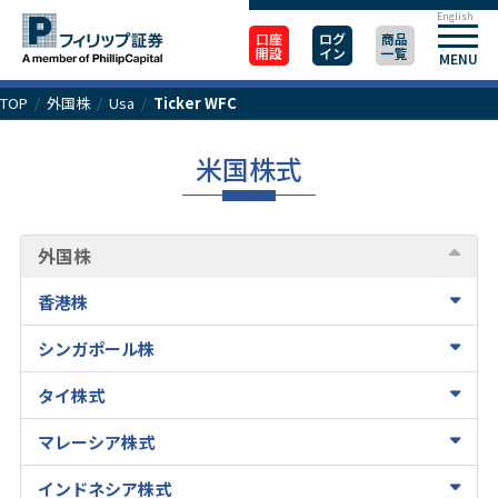
English
口座
ログ
商品
開設
イン
一覧
MENU
TOP
/
外国株
/
Usa
/
Ticker WFC
米国株式
外国株
香港株
シンガポール株
タイ株式
マレーシア株式
インドネシア株式