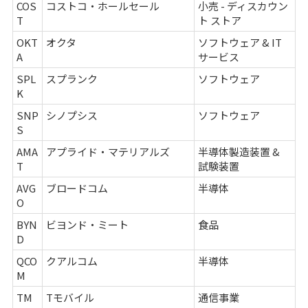
COS
コストコ・ホールセール
小売 - ディスカウン
T
ト ストア
OKT
オクタ
ソフトウェア & IT
A
サービス
SPL
スプランク
ソフトウェア
K
SNP
シノプシス
ソフトウェア
S
AMA
アプライド・マテリアルズ
半導体製造装置 &
T
試験装置
AVG
ブロードコム
半導体
O
BYN
ビヨンド・ミート
食品
D
QCO
クアルコム
半導体
M
TM
Tモバイル
通信事業