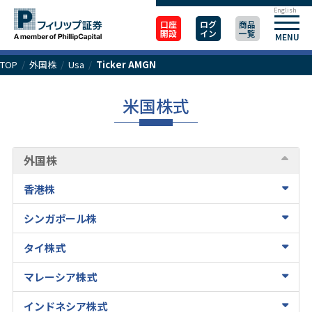
English
口座
ログ
商品
開設
イン
一覧
MENU
TOP
/
外国株
/
Usa
/
Ticker AMGN
米国株式
外国株
香港株
シンガポール株
タイ株式
マレーシア株式
インドネシア株式