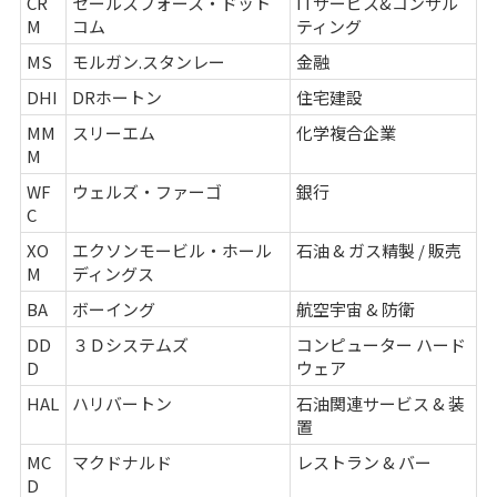
CR
セールスフォース・ドット
ITサービス&コンサル
M
コム
ティング
MS
モルガン.スタンレー
金融
DHI
DRホートン
住宅建設
MM
スリーエム
化学複合企業
M
WF
ウェルズ・ファーゴ
銀行
C
XO
エクソンモービル・ホール
石油 & ガス精製 / 販売
M
ディングス
BA
ボーイング
航空宇宙 & 防衛
DD
３Ｄシステムズ
コンピューター ハード
D
ウェア
HAL
ハリバートン
石油関連サービス & 装
置
MC
マクドナルド
レストラン & バー
D