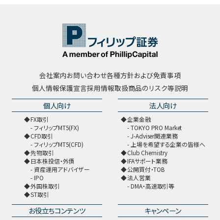
会社案内
お問い合わせ
各種方針および免責事項
個人情報保護宣言
採用情報
取扱商品のリスク等説明
個人向け
法人向け
FX取引
企業金融
フィリップMT5(FX)
TOKYO PRO Market
CFD取引
J-Adviser関連業務
フィリップMT5(CFD)
上場を希望する企業の皆様へ
先物取引
Club Chemistry
日本株投信・外債
IFAサポート業務
資産運用アドバイザー
公開買付・TOB
IPO
法人営業
外国株取引
DMA・高速取引等
ST取引
お役立ちコンテンツ
キャンペーン