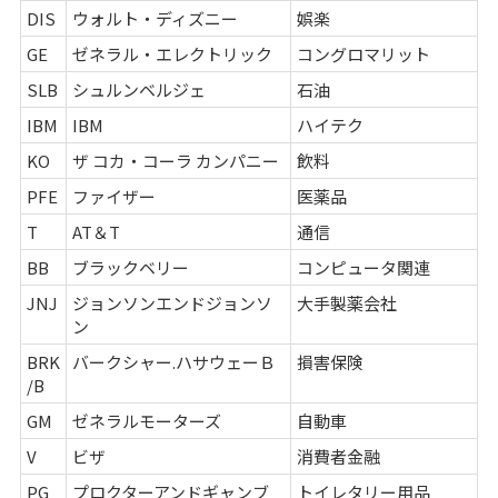
DIS
ウォルト・ディズニー
娯楽
GE
ゼネラル・エレクトリック
コングロマリット
SLB
シュルンベルジェ
石油
IBM
IBM
ハイテク
KO
ザ コカ・コーラ カンパニー
飲料
PFE
ファイザー
医薬品
T
AT＆T
通信
BB
ブラックベリー
コンピュータ関連
JNJ
ジョンソンエンドジョンソ
大手製薬会社
ン
BRK
バークシャー.ハサウェーＢ
損害保険
/B
GM
ゼネラルモーターズ
自動車
V
ビザ
消費者金融
PG
プロクターアンドギャンブ
トイレタリー用品