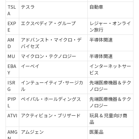
TSL
テスラ
自動車
A
EXP
エクスペディア・グループ
レジャー・オンライ
E
ン旅行
AM
アドバンスト・マイクロ・デ
半導体関連
D
バイセズ
MU
マイクロン・テクノロジー
半導体関連
EBA
イーベイ
インターネットサー
Y
ビス
ISR
インテューイティブ･サージカ
先端医療機器＆テク
G
ル
ノロジー
PYP
ペイパル・ホールディングス
先端医療機器＆テク
L
ノロジー
ATVI
アクティビョン・ブリザード
玩具 & 児童向け商
品
AMG
アムジェン
医薬品
N