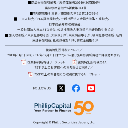
商品先物取引業者／経済産業省20240430商第6号
農林水産省指令6新食第341号
宅地建物取引業者／東京都知事（1）第110368号
加入協会／
日本証券業協会
、
一般社団法人金融先物取引業協会
、
日本商品先物取引協会
、
一般社団法人日本STO協会
、
公益社団法人東京都宅地建物取引業協会
加入取引所／
東京証券取引所
、
大阪取引所
、
東京商品取引所
、
福岡証券取引所
、
名古
屋証券取引所
、
札幌証券取引所
、
東京金融取引所
復興特別所得税について／
2013年1月1日から2037年12月31日までの25年間、復興特別所得税が課税されます。
復興特別所得税リーフレット
復興特別所得税Q&A
75才以上のお客様へのお知らせとお願い／
75才以上のお客様との取引に関するリーフレット
FOLLOW US
Copyright © Phillip Securities Japan, Ltd.