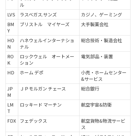
ル
LVS
ラスベガス.サンズ
カジノ、ゲーミング
BM
ブリストル マイヤーズ
大手製薬会社
Y
HO
ハネウェルインターナショ
総合技術・製造会社
N
ナル
RO
ロックウェル オートメー
電気部品・装置
K
ション
HD
ホーム デポ
小売・ホームセンター
&サービス
JP
ＪＰモルガン チェース
総合銀行
M
LM
ロッキード マーチン
航空宇宙&防衛
T
FDX
フェデックス
航空貨物&物流サービ
ス