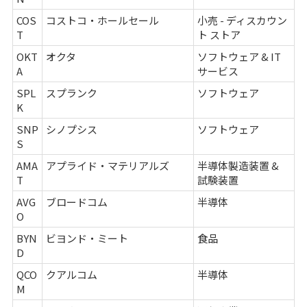
COS
コストコ・ホールセール
小売 - ディスカウン
T
ト ストア
OKT
オクタ
ソフトウェア & IT
A
サービス
SPL
スプランク
ソフトウェア
K
SNP
シノプシス
ソフトウェア
S
AMA
アプライド・マテリアルズ
半導体製造装置 &
T
試験装置
AVG
ブロードコム
半導体
O
BYN
ビヨンド・ミート
食品
D
QCO
クアルコム
半導体
M