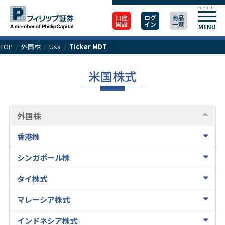
English
口座
ログ
商品
開設
イン
一覧
MENU
TOP
/
外国株
/
Usa
/
Ticker MDT
米国株式
外国株
香港株
シンガポール株
タイ株式
マレーシア株式
インドネシア株式