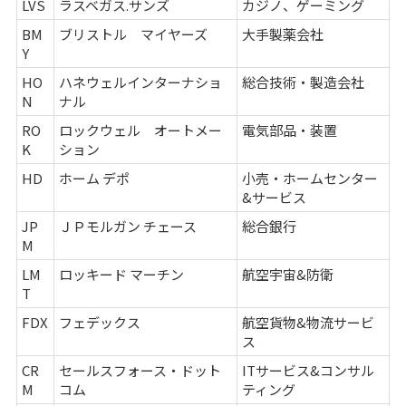
LVS
ラスベガス.サンズ
カジノ、ゲーミング
BM
ブリストル マイヤーズ
大手製薬会社
Y
HO
ハネウェルインターナショ
総合技術・製造会社
N
ナル
RO
ロックウェル オートメー
電気部品・装置
K
ション
HD
ホーム デポ
小売・ホームセンター
&サービス
JP
ＪＰモルガン チェース
総合銀行
M
LM
ロッキード マーチン
航空宇宙&防衛
T
FDX
フェデックス
航空貨物&物流サービ
ス
CR
セールスフォース・ドット
ITサービス&コンサル
M
コム
ティング