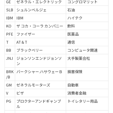
GE
ゼネラル・エレクトリック
コングロマリット
SLB
シュルンベルジェ
石油
IBM
IBM
ハイテク
KO
ザ コカ・コーラ カンパニー
飲料
PFE
ファイザー
医薬品
T
AT＆T
通信
BB
ブラックベリー
コンピュータ関連
JNJ
ジョンソンエンドジョンソ
大手製薬会社
ン
BRK
バークシャー.ハサウェーＢ
損害保険
/B
GM
ゼネラルモーターズ
自動車
V
ビザ
消費者金融
PG
プロクターアンドギャンブ
トイレタリー用品
ル