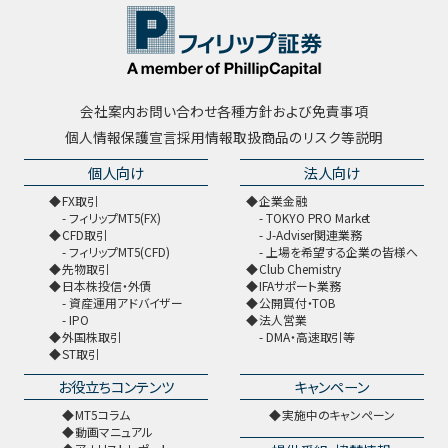
会社案内
お問い合わせ
各種方針および免責事項
個人情報保護宣言
採用情報
取扱商品のリスク等説明
個人向け
法人向け
FX取引
企業金融
フィリップMT5(FX)
TOKYO PRO Market
CFD取引
J-Adviser関連業務
フィリップMT5(CFD)
上場を希望する企業の皆様へ
先物取引
Club Chemistry
日本株投信・外債
IFAサポート業務
資産運用アドバイザー
公開買付・TOB
IPO
法人営業
外国株取引
DMA・高速取引等
ST取引
お役立ちコンテンツ
キャンペーン
MT5コラム
実施中のキャンペーン
動画マニュアル