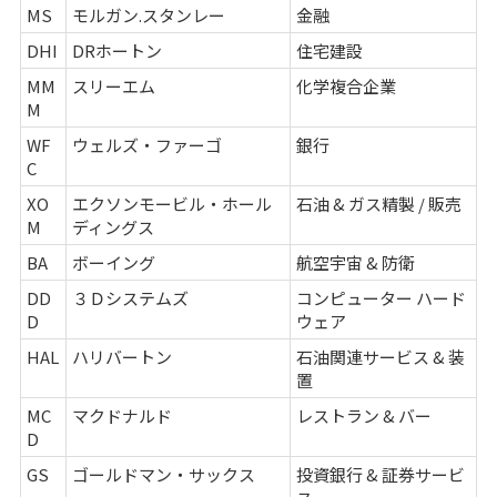
MS
モルガン.スタンレー
金融
DHI
DRホートン
住宅建設
MM
スリーエム
化学複合企業
M
WF
ウェルズ・ファーゴ
銀行
C
XO
エクソンモービル・ホール
石油 & ガス精製 / 販売
M
ディングス
BA
ボーイング
航空宇宙 & 防衛
DD
３Ｄシステムズ
コンピューター ハード
D
ウェア
HAL
ハリバートン
石油関連サービス & 装
置
MC
マクドナルド
レストラン & バー
D
GS
ゴールドマン・サックス
投資銀行 & 証券サービ