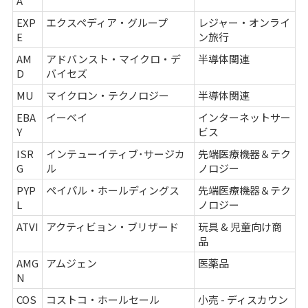
A
EXP
エクスペディア・グループ
レジャー・オンライ
E
ン旅行
AM
アドバンスト・マイクロ・デ
半導体関連
D
バイセズ
MU
マイクロン・テクノロジー
半導体関連
EBA
イーベイ
インターネットサー
Y
ビス
ISR
インテューイティブ･サージカ
先端医療機器＆テク
G
ル
ノロジー
PYP
ペイパル・ホールディングス
先端医療機器＆テク
L
ノロジー
ATVI
アクティビョン・ブリザード
玩具 & 児童向け商
品
AMG
アムジェン
医薬品
N
COS
コストコ・ホールセール
小売 - ディスカウン