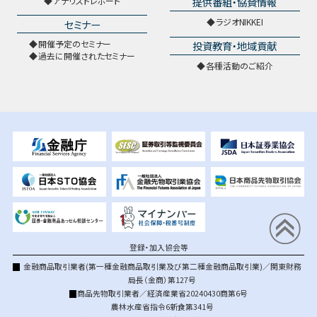
提供番組・協賛情報
アナリストレポート
ラジオNIKKEI
セミナー
開催予定のセミナー
投資教育・地域貢献
過去に開催されたセミナー
各種活動のご紹介
登録・加入協会等
金融商品取引業者(第一種金融商品取引業及び第二種金融商品取引業)／関東財務
局長（金商）第127号
商品先物取引業者／経済産業省20240430商第6号
農林水産省指令6新食第341号