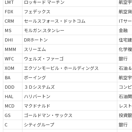
LMT
ロッキード マーチン
航空宇
FDX
フェデックス
航空貨
CRM
セールスフォース・ドットコム
ITサ
MS
モルガン.スタンレー
金融
DHI
DRホートン
住宅
MMM
スリーエム
化学
WFC
ウェルズ・ファーゴ
銀行
XOM
エクソンモービル・ホールディングス
石油 &
BA
ボーイング
航空宇
DDD
３Ｄシステムズ
コンピ
HAL
ハリバートン
石油関
MCD
マクドナルド
レスト
GS
ゴールドマン・サックス
投資銀
C
シティグループ
銀行