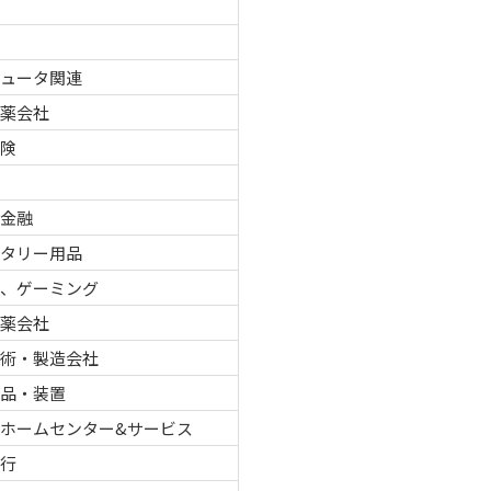
品
ピュータ関連
製薬会社
保険
車
者金融
レタリー用品
ノ、ゲーミング
製薬会社
技術・製造会社
部品・装置
ホームセンター&サービス
銀行