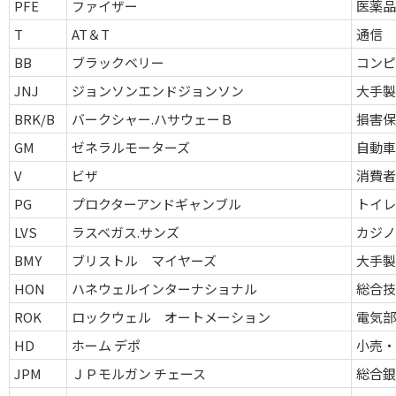
PFE
ファイザー
医薬
T
AT＆T
通信
BB
ブラックベリー
コン
JNJ
ジョンソンエンドジョンソン
大手
BRK/B
バークシャー.ハサウェーＢ
損害
GM
ゼネラルモーターズ
自動
V
ビザ
消費
PG
プロクターアンドギャンブル
トイ
LVS
ラスベガス.サンズ
カジ
BMY
ブリストル マイヤーズ
大手
HON
ハネウェルインターナショナル
総合
ROK
ロックウェル オートメーション
電気
HD
ホーム デポ
小売・
JPM
ＪＰモルガン チェース
総合