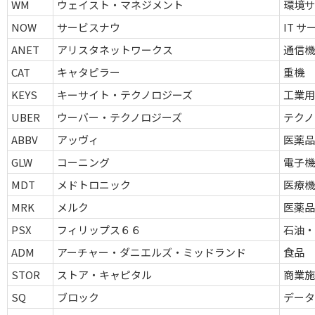
WM
ウェイスト・マネジメント
環境サ
NOW
サービスナウ
IT 
ANET
アリスタネットワークス
通信機
CAT
キャタピラー
重機
KEYS
キーサイト・テクノロジーズ
工業
UBER
ウーバー・テクノロジーズ
テクノ
ABBV
アッヴィ
医薬
GLW
コーニング
電子機
MDT
メドトロニック
医療機
MRK
メルク
医薬
PSX
フィリップス６６
石油・
ADM
アーチャー・ダニエルズ・ミッドランド
食品
STOR
ストア・キャピタル
商業施設
SQ
ブロック
デー