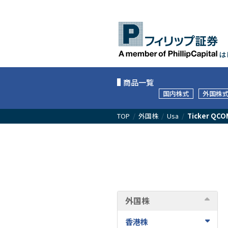
は
商品一覧
国内株式
外国株
TOP
/
外国株
/
Usa
/
Ticker QCO
外国株
香港株