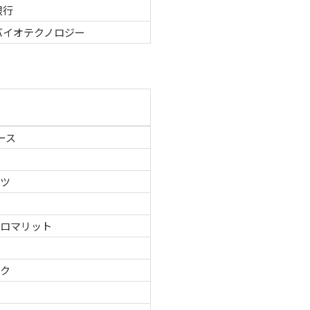
銀行
バイオテクノロジー
ース
ーツ
グロマリット
テク