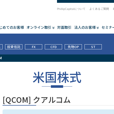
PhillipCapitalについて
よくあるご質問
じめてのお客様
オンライン取引
対面取引
法人のお客様
セミナ
式
投資信託
FX
CFD
先物OP
ST
M
米国株式
[QCOM] クアルコム