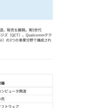
製造、販売を展開。第5世代
ズ（QCT）、Qualcommテク
QSI）の3つの事業分野で構成され
業種
コンピュータ関連
小売
ソフトウェア