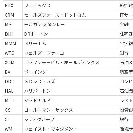
FDX
フェデックス
航空貨
CRM
セールスフォース・ドットコム
ITサ
MS
モルガン.スタンレー
金融
DHI
DRホートン
住宅
MMM
スリーエム
化学
WFC
ウェルズ・ファーゴ
銀行
XOM
エクソンモービル・ホールディングス
石油 &
BA
ボーイング
航空宇
DDD
３Ｄシステムズ
コンピ
HAL
ハリバートン
石油関
MCD
マクドナルド
レスト
GS
ゴールドマン・サックス
投資銀
C
シティグループ
銀行
WM
ウェイスト・マネジメント
環境サ