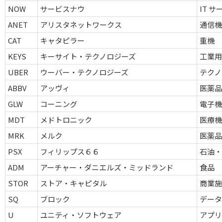
NOW
サービスナウ
IT 
ANET
アリスタネットワークス
通信機
CAT
キャタピラー
重機
KEYS
キーサイト・テクノロジーズ
工業
UBER
ウーバー・テクノロジーズ
テクノ
ABBV
アッヴィ
医薬
GLW
コーニング
電子機
MDT
メドトロニック
医療機
MRK
メルク
医薬
PSX
フィリップス６６
石油・
ADM
アーチャー・ダニエルズ・ミッドランド
食品
STOR
ストア・キャピタル
商業施設
SQ
ブロック
デー
U
ユニティ・ソフトウェア
アプ