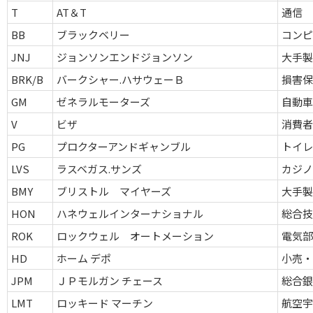
T
AT＆T
通信
BB
ブラックベリー
コン
JNJ
ジョンソンエンドジョンソン
大手
BRK/B
バークシャー.ハサウェーＢ
損害
GM
ゼネラルモーターズ
自動
V
ビザ
消費
PG
プロクターアンドギャンブル
トイ
LVS
ラスベガス.サンズ
カジ
BMY
ブリストル マイヤーズ
大手
HON
ハネウェルインターナショナル
総合
ROK
ロックウェル オートメーション
電気
HD
ホーム デポ
小売・
JPM
ＪＰモルガン チェース
総合
LMT
ロッキード マーチン
航空宇