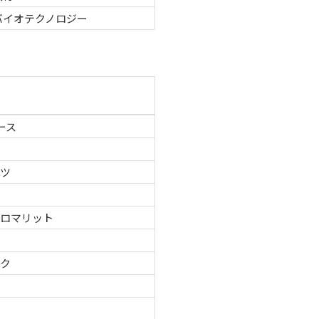
バイオテクノロジー
ース
ーツ
グロマリット
テク
品