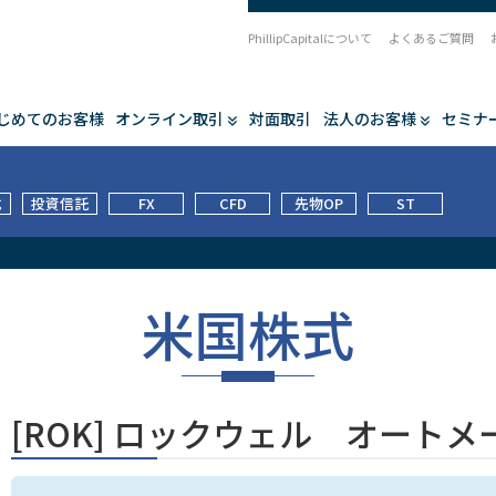
PhillipCapitalについて
よくあるご質問
じめてのお客様
オンライン取引
対面取引
法人のお客様
セミナ
式
投資信託
FX
CFD
先物OP
ST
米国株式
[ROK] ロックウェル オート