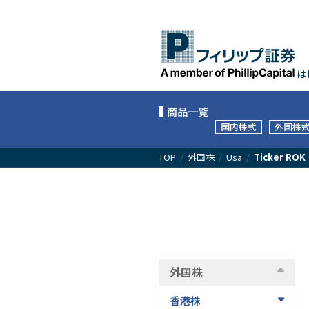
は
商品一覧
国内株式
外国株
TOP
/
外国株
/
Usa
/
Ticker ROK
外国株
香港株