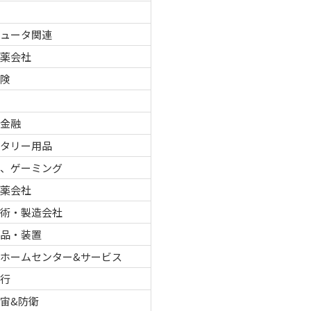
ピュータ関連
製薬会社
保険
車
者金融
レタリー用品
ノ、ゲーミング
製薬会社
技術・製造会社
部品・装置
ホームセンター&サービス
銀行
宙&防衛