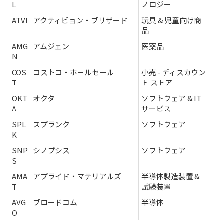
L
ノロジー
ATVI
アクティビョン・ブリザード
玩具 & 児童向け商
品
AMG
アムジェン
医薬品
N
COS
コストコ・ホールセール
小売 - ディスカウン
T
ト ストア
OKT
オクタ
ソフトウェア & IT
A
サービス
SPL
スプランク
ソフトウェア
K
SNP
シノプシス
ソフトウェア
S
AMA
アプライド・マテリアルズ
半導体製造装置 &
T
試験装置
AVG
ブロードコム
半導体
O