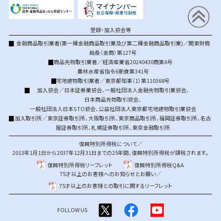
登録・加入協会等
金融商品取引業者(第一種金融商品取引業及び第二種金融商品取引業)／関東財務
局長（金商）第127号
商品先物取引業者／経済産業省20240430商第6号
農林水産省指令6新食第341号
宅地建物取引業者／東京都知事（1）第110368号
加入協会／
日本証券業協会
、
一般社団法人金融先物取引業協会
、
日本商品先物取引協会
、
一般社団法人日本STO協会
、
公益社団法人東京都宅地建物取引業協会
加入取引所／
東京証券取引所
、
大阪取引所
、
東京商品取引所
、
福岡証券取引所
、
名古
屋証券取引所
、
札幌証券取引所
、
東京金融取引所
復興特別所得税について／
2013年1月1日から2037年12月31日までの25年間、復興特別所得税が課税されます。
復興特別所得税リーフレット
復興特別所得税Q&A
75才以上のお客様へのお知らせとお願い／
75才以上のお客様との取引に関するリーフレット
FOLLOW US