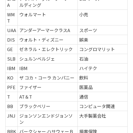
A
ルディング
WM
ウォルマート
小売
T
UAA
アンダーアーマークラスA
スポーツ
DIS
ウォルト・ディズニー
娯楽
GE
ゼネラル・エレクトリック
コングロマリット
SLB
シュルンベルジェ
石油
IBM
IBM
ハイテク
KO
ザ コカ・コーラ カンパニー
飲料
PFE
ファイザー
医薬品
T
AT＆T
通信
BB
ブラックベリー
コンピュータ関連
JNJ
ジョンソンエンドジョンソ
大手製薬会社
ン
BRK
バークシャー.ハサウェーＢ
損害保険