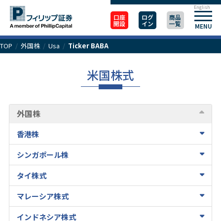
English
口座
ログ
商品
開設
イン
一覧
MENU
TOP
/
外国株
/
Usa
/
Ticker BABA
米国株式
外国株
香港株
シンガポール株
タイ株式
マレーシア株式
インドネシア株式