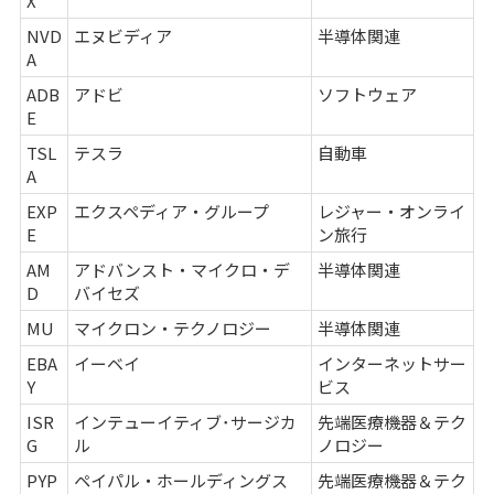
X
NVD
エヌビディア
半導体関連
A
ADB
アドビ
ソフトウェア
E
TSL
テスラ
自動車
A
EXP
エクスペディア・グループ
レジャー・オンライ
E
ン旅行
AM
アドバンスト・マイクロ・デ
半導体関連
D
バイセズ
MU
マイクロン・テクノロジー
半導体関連
EBA
イーベイ
インターネットサー
Y
ビス
ISR
インテューイティブ･サージカ
先端医療機器＆テク
G
ル
ノロジー
PYP
ペイパル・ホールディングス
先端医療機器＆テク