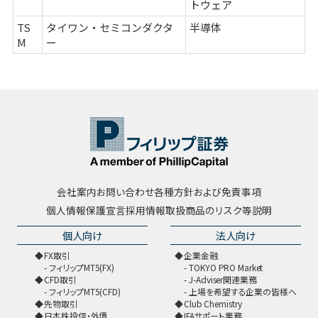
トウェア
TS
タイワン・セミコンダクタ
半導体
M
ー
会社案内
お問い合わせ
各種方針および免責事項
個人情報保護宣言
採用情報
取扱商品のリスク等説明
個人向け
法人向け
FX取引
企業金融
フィリップMT5(FX)
TOKYO PRO Market
CFD取引
J-Adviser関連業務
フィリップMT5(CFD)
上場を希望する企業の皆様へ
先物取引
Club Chemistry
日本株投信・外債
IFAサポート業務