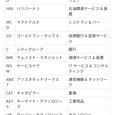
D
ウェア
HAL
ハリバートン
石油関連サービス & 装
置
MC
マクドナルド
レストラン & バー
D
GS
ゴールドマン・サックス
投資銀行 & 証券サービ
ス
C
シティグループ
銀行
WM
ウェイスト・マネジメント
環境サービス & 装置
NO
サービスナウ
IT サービス & コンサル
W
ティング
ANE
アリスタネットワークス
通信機器 & ネットワー
T
ク
CAT
キャタピラー
重機
KEY
キーサイト・テクノロジー
工業用品
S
ズ
UB
ウーバー・テクノロジーズ
テクノロジー