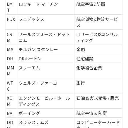
LM
ロッキード マーチン
航空宇宙&防衛
T
FDX
フェデックス
航空貨物&物流サービ
ス
CR
セールスフォース・ドット
ITサービス&コンサル
M
コム
ティング
MS
モルガン.スタンレー
金融
DHI
DRホートン
住宅建設
MM
スリーエム
化学複合企業
M
WF
ウェルズ・ファーゴ
銀行
C
XO
エクソンモービル・ホール
石油 & ガス精製 / 販売
M
ディングス
BA
ボーイング
航空宇宙 & 防衛
DD
３Ｄシステムズ
コンピューター ハード