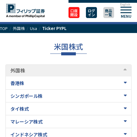
English
口座
ログ
商品
開設
イン
一覧
MENU
TOP
/
外国株
/
Usa
/
Ticker PYPL
米国株式
外国株
香港株
シンガポール株
タイ株式
マレーシア株式
インドネシア株式