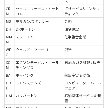
ス
CR
セールスフォース・ドット
ITサービス&コンサル
M
コム
ティング
MS
モルガン.スタンレー
金融
DHI
DRホートン
住宅建設
MM
スリーエム
化学複合企業
M
WF
ウェルズ・ファーゴ
銀行
C
XO
エクソンモービル・ホール
石油 & ガス精製 / 販売
M
ディングス
BA
ボーイング
航空宇宙 & 防衛
DD
３Ｄシステムズ
コンピューター ハード
D
ウェア
HAL
ハリバートン
石油関連サービス & 装
置