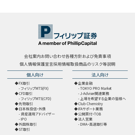
会社案内
お問い合わせ
各種方針および免責事項
個人情報保護宣言
採用情報
取扱商品のリスク等説明
個人向け
法人向け
FX取引
企業金融
フィリップMT5(FX)
TOKYO PRO Market
CFD取引
J-Adviser関連業務
フィリップMT5(CFD)
上場を希望する企業の皆様へ
先物取引
Club Chemistry
日本株投信・外債
IFAサポート業務
資産運用アドバイザー
公開買付・TOB
IPO
法人営業
外国株取引
DMA・高速取引等
ST取引