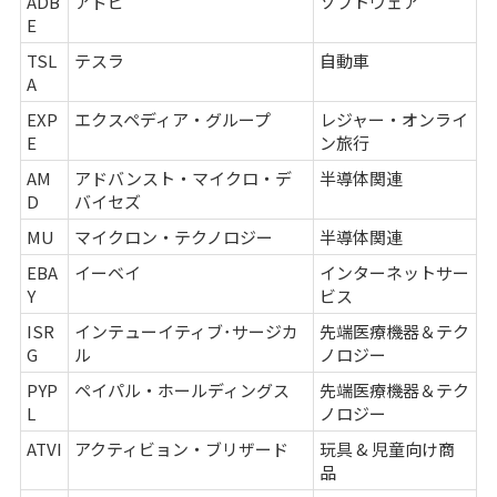
ADB
アドビ
ソフトウェア
E
TSL
テスラ
自動車
A
EXP
エクスペディア・グループ
レジャー・オンライ
E
ン旅行
AM
アドバンスト・マイクロ・デ
半導体関連
D
バイセズ
MU
マイクロン・テクノロジー
半導体関連
EBA
イーベイ
インターネットサー
Y
ビス
ISR
インテューイティブ･サージカ
先端医療機器＆テク
G
ル
ノロジー
PYP
ペイパル・ホールディングス
先端医療機器＆テク
L
ノロジー
ATVI
アクティビョン・ブリザード
玩具 & 児童向け商
品