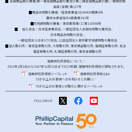
金融商品取引業者(第一種金融商品取引業及び第二種金融商品取引業)／関東財務
局長（金商）第127号
商品先物取引業者／経済産業省20240430商第6号
農林水産省指令6新食第341号
宅地建物取引業者／東京都知事（1）第110368号
加入協会／
日本証券業協会
、
一般社団法人金融先物取引業協会
、
日本商品先物取引協会
、
一般社団法人日本STO協会
、
公益社団法人東京都宅地建物取引業協会
加入取引所／
東京証券取引所
、
大阪取引所
、
東京商品取引所
、
福岡証券取引所
、
名古
屋証券取引所
、
札幌証券取引所
、
東京金融取引所
復興特別所得税について／
2013年1月1日から2037年12月31日までの25年間、復興特別所得税が課税されます。
復興特別所得税リーフレット
復興特別所得税Q&A
75才以上のお客様へのお知らせとお願い／
75才以上のお客様との取引に関するリーフレット
FOLLOW US