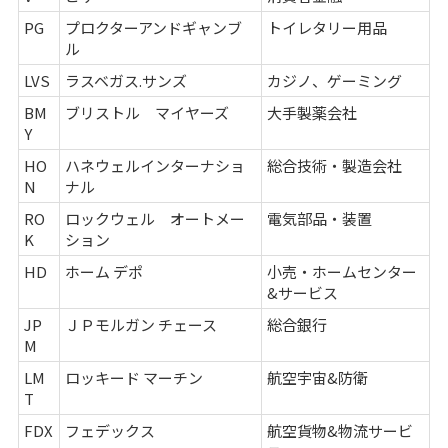
PG
プロクターアンドギャンブ
トイレタリー用品
ル
LVS
ラスベガス.サンズ
カジノ、ゲーミング
BM
ブリストル マイヤーズ
大手製薬会社
Y
HO
ハネウェルインターナショ
総合技術・製造会社
N
ナル
RO
ロックウェル オートメー
電気部品・装置
K
ション
HD
ホーム デポ
小売・ホームセンター
&サービス
JP
ＪＰモルガン チェース
総合銀行
M
LM
ロッキード マーチン
航空宇宙&防衛
T
FDX
フェデックス
航空貨物&物流サービ