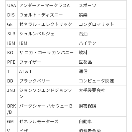
UAA
アンダーアーマークラスA
スポーツ
DIS
ウォルト・ディズニー
娯楽
GE
ゼネラル・エレクトリック
コングロマリット
SLB
シュルンベルジェ
石油
IBM
IBM
ハイテク
KO
ザ コカ・コーラ カンパニー
飲料
PFE
ファイザー
医薬品
T
AT＆T
通信
BB
ブラックベリー
コンピュータ関連
JNJ
ジョンソンエンドジョンソ
大手製薬会社
ン
BRK
バークシャー.ハサウェーＢ
損害保険
/B
GM
ゼネラルモーターズ
自動車
V
ビザ
消費者金融