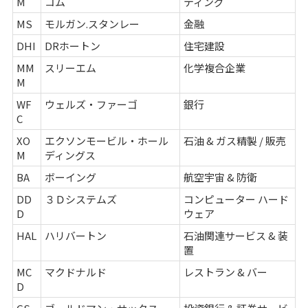
M
コム
ティング
MS
モルガン.スタンレー
金融
DHI
DRホートン
住宅建設
MM
スリーエム
化学複合企業
M
WF
ウェルズ・ファーゴ
銀行
C
XO
エクソンモービル・ホール
石油 & ガス精製 / 販売
M
ディングス
BA
ボーイング
航空宇宙 & 防衛
DD
３Ｄシステムズ
コンピューター ハード
D
ウェア
HAL
ハリバートン
石油関連サービス & 装
置
MC
マクドナルド
レストラン & バー
D