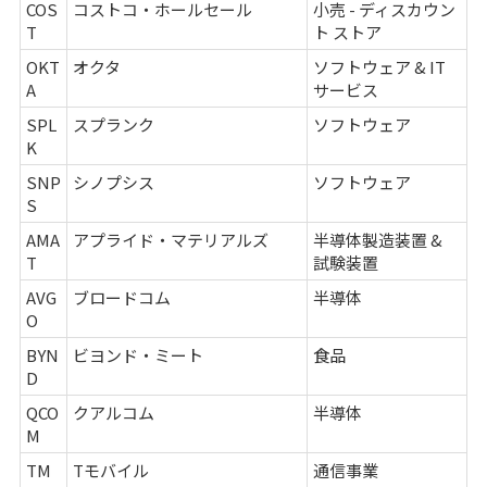
COS
コストコ・ホールセール
小売 - ディスカウン
T
ト ストア
OKT
オクタ
ソフトウェア & IT
A
サービス
SPL
スプランク
ソフトウェア
K
SNP
シノプシス
ソフトウェア
S
AMA
アプライド・マテリアルズ
半導体製造装置 &
T
試験装置
AVG
ブロードコム
半導体
O
BYN
ビヨンド・ミート
食品
D
QCO
クアルコム
半導体
M
TM
Tモバイル
通信事業