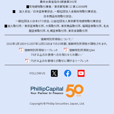
農林水産省指令6新食第341号
宅地建物取引業者／東京都知事（1）第110368号
加入協会／
日本証券業協会
、
一般社団法人金融先物取引業協会
、
日本商品先物取引協会
、
一般社団法人日本STO協会
、
公益社団法人東京都宅地建物取引業協会
加入取引所／
東京証券取引所
、
大阪取引所
、
東京商品取引所
、
福岡証券取引所
、
名古
屋証券取引所
、
札幌証券取引所
、
東京金融取引所
復興特別所得税について／
2013年1月1日から2037年12月31日までの25年間、復興特別所得税が課税されます。
復興特別所得税リーフレット
復興特別所得税Q&A
75才以上のお客様へのお知らせとお願い／
75才以上のお客様との取引に関するリーフレット
FOLLOW US
Copyright © Phillip Securities Japan, Ltd.