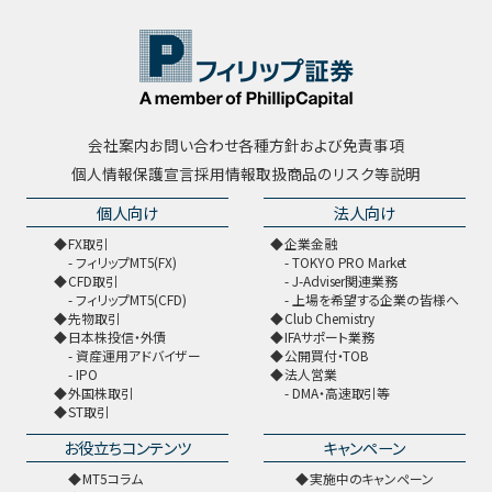
会社案内
お問い合わせ
各種方針および免責事項
個人情報保護宣言
採用情報
取扱商品のリスク等説明
個人向け
法人向け
FX取引
企業金融
フィリップMT5(FX)
TOKYO PRO Market
CFD取引
J-Adviser関連業務
フィリップMT5(CFD)
上場を希望する企業の皆様へ
先物取引
Club Chemistry
日本株投信・外債
IFAサポート業務
資産運用アドバイザー
公開買付・TOB
IPO
法人営業
外国株取引
DMA・高速取引等
ST取引
お役立ちコンテンツ
キャンペーン
MT5コラム
実施中のキャンペーン