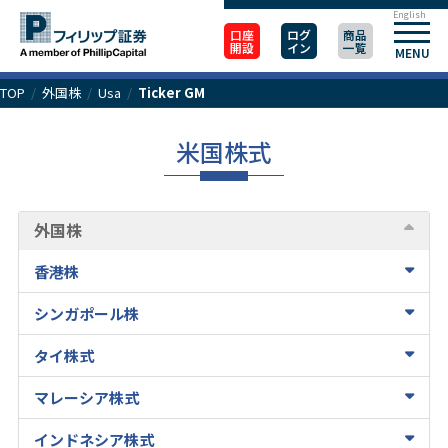
English
口座
ログ
商品
開設
イン
一覧
MENU
TOP
/
外国株
/
Usa
/
Ticker GM
米国株式
外国株
香港株
シンガポール株
タイ株式
マレーシア株式
インドネシア株式