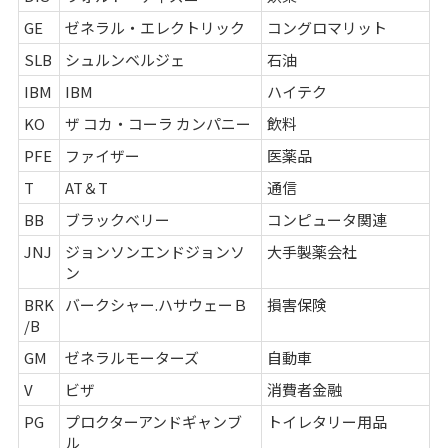
GE
ゼネラル・エレクトリック
コングロマリット
SLB
シュルンベルジェ
石油
IBM
IBM
ハイテク
KO
ザ コカ・コーラ カンパニー
飲料
PFE
ファイザー
医薬品
T
AT＆T
通信
BB
ブラックベリー
コンピュータ関連
JNJ
ジョンソンエンドジョンソ
大手製薬会社
ン
BRK
バークシャー.ハサウェーＢ
損害保険
/B
GM
ゼネラルモーターズ
自動車
V
ビザ
消費者金融
PG
プロクターアンドギャンブ
トイレタリー用品
ル