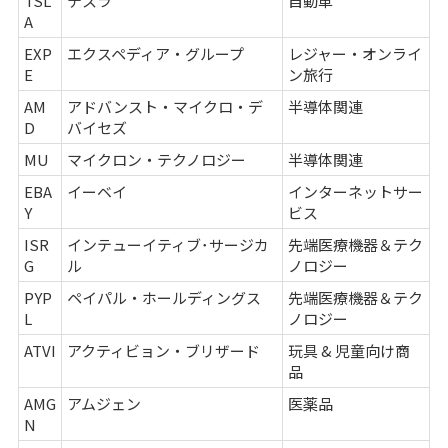
TSL
テスラ
自動車
A
EXP
エクスペディア・グループ
レジャー・オンライ
E
ン旅行
AM
アドバンスト・マイクロ・デ
半導体関連
D
バイセズ
MU
マイクロン・テクノロジー
半導体関連
EBA
イーベイ
インターネットサー
Y
ビス
ISR
インテューイティブ･サージカ
先端医療機器＆テク
G
ル
ノロジー
PYP
ペイパル・ホールディングス
先端医療機器＆テク
L
ノロジー
ATVI
アクティビョン・ブリザード
玩具 & 児童向け商
品
AMG
アムジェン
医薬品
N