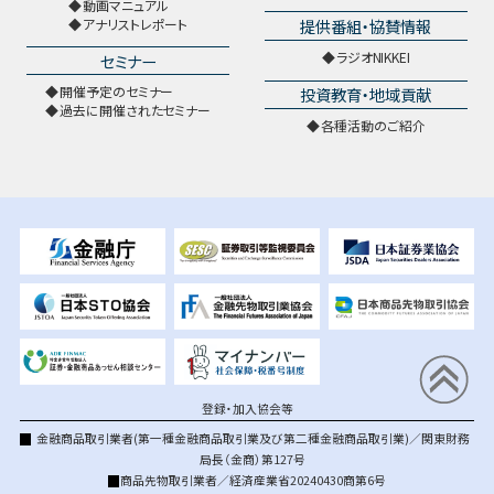
動画マニュアル
提供番組・協賛情報
アナリストレポート
ラジオNIKKEI
セミナー
開催予定のセミナー
投資教育・地域貢献
過去に開催されたセミナー
各種活動のご紹介
登録・加入協会等
金融商品取引業者(第一種金融商品取引業及び第二種金融商品取引業)／関東財務
局長（金商）第127号
商品先物取引業者／経済産業省20240430商第6号